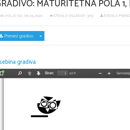
GRADIVO:
MATURITETNA POLA 1,
NA VOLJO OD:
08.05.2020
ŠTEVILO OGLEDOV: 363
ŠTEVILO PRENO
Skrij/prikaži meni
Prenesi gradivo
sebina gradiva
Stran:
od 8
Preklopi
Najdi
Nazaj
Naprej
Pomanjšaj
Povečaj
stransko
vrstico