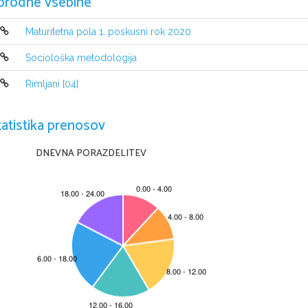
orodne vsebine
Maturitetna pola 1, poskusni rok 2020
Sociološka metodologija
Rimljani [04]
NAVODILA KANDIDATU
tatistika prenosov
Pazljivo preberite ta navodila
.
Ne odpirajte izpitne pole in ne začenjajte reševati nalog
, 
dokler vam n
DNEVNA PORAZDELITEV
Prilepite oziroma vpišite svojo šifro v okvirček desno zgoraj na tej strani 
Izpitna pola vsebuje 
15 
nalog
. 
Število točk
, 
ki jih lahko dosežete
, je 20
. 
Za
izpitni poli
.
Rešitve pišite z nalivnim peresom ali s kemičnim svinčnikom in jih vpisujte 
čitljivo
. 
Če se zmotite
, 
napisano prečrtajte in rešitev zapišite na novo
. 
Neči
0 
točkami
. 
Zaupajte vase in v svoje zmožnosti
. 
Želimo vam veliko uspeha
.
Ta pola ima 
8 strani
, od tega 
3 prazne
.