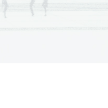
  Scientia  Est  Potentia  Scientia  Est  Potentia
  Scientia  Est  Potentia  Scientia  Est  Potentia
  Scientia  Est  Potentia  Scientia  Est  Potentia
  Scientia  Est  Potentia  Scientia  Est  Potentia
  Scientia  Est  Potentia  Scientia  Est  Potentia
  Scientia  Est  Potentia  Scientia  Est  Potentia
  Scientia  Est  Potentia  Scientia  Est  Potentia
  Scientia  Est  Potentia  Scientia  Est  Potentia
  Scientia  Est  Potentia  Scientia  Est  Potentia
  Scientia  Est  Potentia  Scientia  Est  Potentia
  Scientia  Est  Potentia  Scientia  Est  Potentia
  Scientia  Est  Potentia  Scientia  Est  Potentia
  Scientia  Est  Potentia  Scientia  Est  Potentia
  Scientia  Est  Potentia  Scientia  Est  Potentia
  Scientia  Est  Potentia  Scientia  Est  Potentia
  Scientia  Est  Potentia  Scientia  Est  Potentia
  Scientia  Est  Potentia  Scientia  Est  Potentia
  Scientia  Est  Potentia  Scientia  Est  Potentia
  Scientia  Est  Potentia  Scientia  Est  Potentia
  Scientia  Est  Potentia  Scientia  Est  Potentia
  Scientia  Est  Potentia  Scientia  Est  Potentia
  Scientia  Est  Potentia  Scientia  Est  Potentia
  Scientia  Est  Potentia  Scientia  Est  Potentia
  Scientia  Est  Potentia  Scientia  Est  Potentia
  Scientia  Est  Potentia  Scientia  Est  Potentia
  Scientia  Est  Potentia  Scientia  Est  Potentia
  Scientia  Est  Potentia  Scientia  Est  Potentia
  Scientia  Est  Potentia  Scientia  Est  Potentia
  Scientia  Est  Potentia  Scientia  Est  Potentia
  Scientia  Est  Potentia  Scientia  Est  Potentia
  Scientia  Est  Potentia  Scientia  Est  Potentia
  Scientia  Est  Potentia  Scientia  Est  Potentia
  Scientia  Est  Potentia  Scientia  Est  Potentia
  Scientia  Est  Potentia  Scientia  Est  Potentia
  Scientia  Est  Potentia  Scientia  Est  Potentia
  Scientia  Est  Potentia  Scientia  Est  Potentia
  Scientia  Est  Potentia  Scientia  Est  Potentia
  Scientia  Est  Potentia  Scientia  Est  Potentia
  Scientia  Est  Potentia  Scientia  Est  Potentia
  Scientia  Est  Potentia  Scientia  Est  Potentia