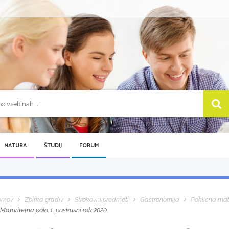
MATURA
ŠTUDIJ
FORUM
omov
Zbirka gradiv
Strokovni predmeti
Gastronomija
Poklicna ma
Maturitetna pola 1, poskusni rok 2020