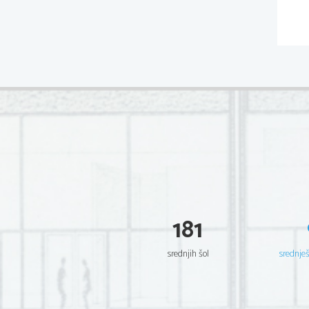
181
srednjih šol
srednje