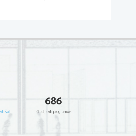
02*
  Scientia  Est  Potentia  Scientia  Est  Potentia
  Scientia  Est  Potentia  Scientia  Est  Potentia
  Scientia  Est  Potentia  Scientia  Est  Potentia
  Scientia  Est  Potentia  Scientia  Est  Potentia
  Scientia  Est  Potentia  Scientia  Est  Potentia
  Scientia  Est  Potentia  Scientia  Est  Potentia
  Scientia  Est  Potentia  Scientia  Est  Potentia
  Scientia  Est  Potentia  Scientia  Est  Potentia
  Scientia  Est  Potentia  Scientia  Est  Potentia
  Scientia  Est  Potentia  Scientia  Est  Potentia
  Scientia  Est  Potentia  Scientia  Est  Potentia
  Scientia  Est  Potentia  Scientia  Est  Potentia
  Scientia  Est  Potentia  Scientia  Est  Potentia
  Scientia  Est  Potentia  Scientia  Est  Potentia
  Scientia  Est  Potentia  Scientia  Est  Potentia
  Scientia  Est  Potentia  Scientia  Est  Potentia
  Scientia  Est  Potentia  Scientia  Est  Potentia
  Scientia  Est  Potentia  Scientia  Est  Potentia
  Scientia  Est  Potentia  Scientia  Est  Potentia
  Scientia  Est  Potentia  Scientia  Est  Potentia
3
686
  Scientia  Est  Potentia  Scientia  Est  Potentia
  Scientia  Est  Potentia  Scientia  Est  Potentia
  Scientia  Est  Potentia  Scientia  Est  Potentia
  Scientia  Est  Potentia  Scientia  Est  Potentia
kih šol
študijskih programov
  Scientia  Est  Potentia  Scientia  Est  Potentia
  Scientia  Est  Potentia  Scientia  Est  Potentia
  Scientia  Est  Potentia  Scientia  Est  Potentia
  Scientia  Est  Potentia  Scientia  Est  Potentia
  Scientia  Est  Potentia  Scientia  Est  Potentia
  Scientia  Est  Potentia  Scientia  Est  Potentia
  Scientia  Est  Potentia  Scientia  Est  Potentia
  Scientia  Est  Potentia  Scientia  Est  Potentia