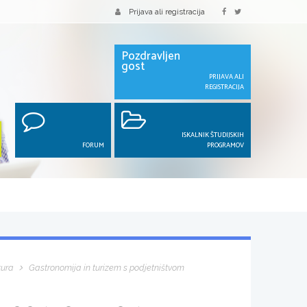
Prijava ali registracija
Pozdravljen
gost
PRIJAVA ALI
REGISTRACIJA
ISKALNIK ŠTUDIJSKIH
FORUM
PROGRAMOV
tura
Gastronomija in turizem s podjetništvom