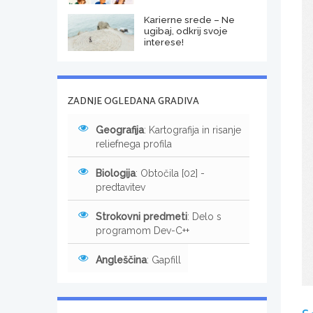
Karierne srede – Ne
ugibaj, odkrij svoje
interese!
ZADNJE OGLEDANA GRADIVA
Geografija
: Kartografija in risanje
reliefnega profila
Biologija
: Obtočila [02] -
predtavitev
Strokovni predmeti
: Delo s
programom Dev-C++
Angleščina
: Gapfill