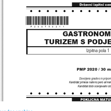
Državni izpitni ce
*P200T50211*
GASTRONOMI
TURIZEM S PODJ
Izpitna pola 
1
PMP 
2020 
/ 30 
m
Dovoljeno gradivo in pripo
Kandidat prinese nalivno pero ali ke
Kandidat dobi ocenjevalni o
POKLICNA MATU