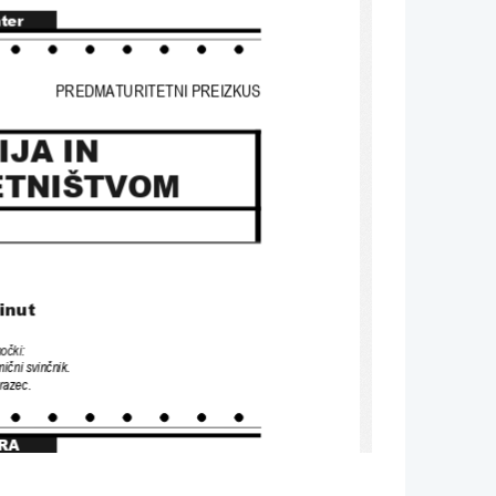
nter
PREDMATURITETNI PREIZKUS
JA IN 
ETNIŠTVOM
inut
močki
: 
mični svinčnik
.
brazec
.
RA