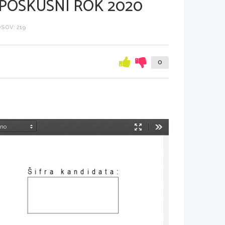
 POSKUSNI ROK 2020
SOV: 219
0
Način
Orodja
predstavitve
Šifra kandidata
: