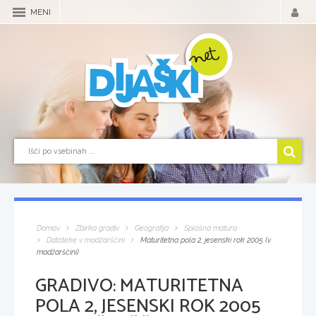
MENI
Domov
Zbirka gradiv
Geografija
Splošna matura
Datoteke v madžarščini
Maturitetna pola 2, jesenski rok 2005 (v
madžarščini)
GRADIVO:
MATURITETNA
POLA 2, JESENSKI ROK 2005