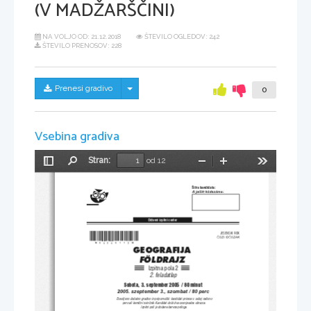
(V MADŽARŠČINI)
NA VOLJO OD:
21.12.2018
ŠTEVILO OGLEDOV: 242
ŠTEVILO PRENOSOV: 228
Skrij/prikaži meni
Prenesi gradivo
0
Vsebina gradiva
Stran:
od 12
Preklopi
Najdi
Pomanjšaj
Povečaj
Orodja
stransko
vrstico
[ifra kandidata:
A jelölt kó dszáma:
Dr`avni izpitni center
*M05250112M*
JESENSKI ROK
ŐS ZI   I D ŐS ZA K
GEOGRAFIJA
FÖLDRAJZ
Izpitna pola 2
2. feladatlap
Sobota, 3. september 2005  / 80 minut
2005. szeptember 3., szombat / 80 perc
Dovoljeno dodatno gradivo in pripomo~ki: kandidat prinese s seboj nalivno
pero ali kemi~ni svin~nik. Kandidat dobi dva ocenj
evalna obrazca.
Izpitni poli je dodana barvna priloga.