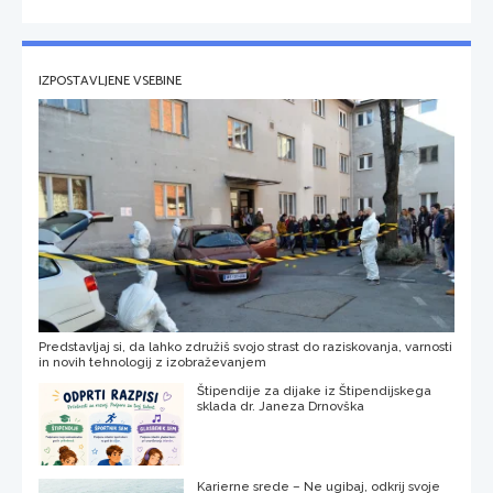
IZPOSTAVLJENE VSEBINE
Predstavljaj si, da lahko združiš svojo strast do raziskovanja, varnosti
in novih tehnologij z izobraževanjem
Štipendije za dijake iz Štipendijskega
sklada dr. Janeza Drnovška
Karierne srede – Ne ugibaj, odkrij svoje