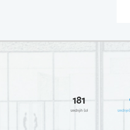
181
srednjih šol
srednje