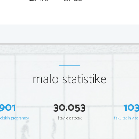
2 
malo statistike
901
30.053
10
šolskih programov
število datotek
fakultet in viso