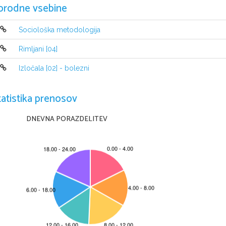
orodne vsebine
Sociološka metodologija
Rimljani [04]
Izločala [02] - bolezni
tatistika prenosov
DNEVNA PORAZDELITEV