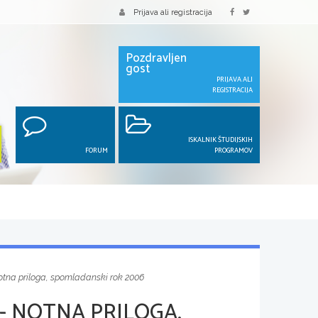
Prijava ali registracija
Pozdravljen
gost
PRIJAVA ALI
REGISTRACIJA
ISKALNIK ŠTUDIJSKIH
FORUM
PROGRAMOV
notna priloga, spomladanski rok 2006
- NOTNA PRILOGA,