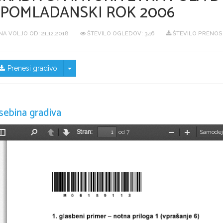
SPOMLADANSKI ROK 2006
NA VOLJO OD:
21.12.2018
ŠTEVILO OGLEDOV: 346
ŠTEVILO PRENOSO
Skrij/prikaži meni
Prenesi gradivo
sebina gradiva
Stran:
od 7
Preklopi
Najdi
Nazaj
Naprej
Pomanjšaj
Povečaj
stransko
vrstico
*M06159113*
1. glasbeni primer – notna priloga 1 (vprašanje 6) 