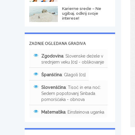
Karierne srede – Ne
ugibaj, odkrij svoje
interese!
ZADNJE OGLEDANA GRADIVA
Zgodovina
: Slovenske dežele v
srednjem veku [01] - oblikovanje
Španščina
: Glagoli [01]
Slovenščina
: Tisoč in ena noč:
Sedem popotovanj Sinbada
pomorščaka - obnova
Matematika
: Einsteinova uganka