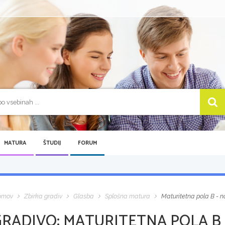
MATURA
ŠTUDIJ
FORUM
omov
Zbirka gradiv
Glasba
Splošna matura
Maturitetna pola B - 
GRADIVO:
MATURITETNA POLA B 