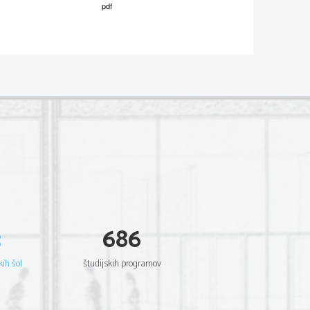
M061-591-1-3 
3
686
kih šol
študijskih programov