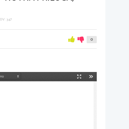
V: 347
0
Način
Orodja
predstavitve