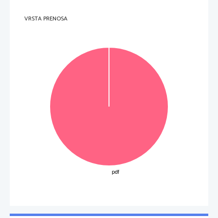
4.     Med naštetimi skladatelji 
obkrožite njegove sodobnike. 
A     A.     Vivaldi     
B 
G. F. Haendel 
C     Cl.     Monteverdi     
VRSTA PRENOSA
D     A.     Wilaert     
E     A.     Gabrieli     
F     Cl.     Merulo     
(3 to
č
ke) 