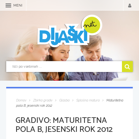
MENI
Domov
Zbirka gradiv
Glasba
Splošna matura
Maturitetna
pola B, jesenski rok 2012
GRADIVO:
MATURITETNA
POLA B, JESENSKI ROK 2012