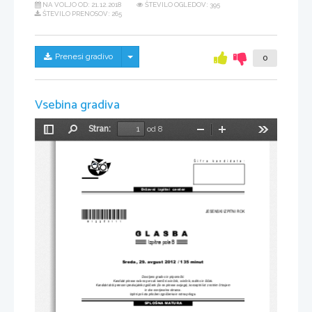
NA VOLJO OD:
21.12.2018
ŠTEVILO OGLEDOV: 395
ŠTEVILO PRENOSOV: 265
Skrij/prikaži meni
Prenesi gradivo
0
Vsebina gradiva
Stran:
od 8
Preklopi
Najdi
Pomanjšaj
Povečaj
Orodja
stransko
vrstico
Šifra kandidata:
Državni  izpitni  center
*M12259111*
JESENSKI IZPITNI ROK
Izpitna pola B
Sreda, 29. avgust
 2012 / 135 minut
Dovoljeno gradivo in pripomo
č
ki:
Kandidat prinese nalivno pero ali kemi
č
ni svin
č
nik, svin
č
nik, radirko in šil
č
ek.
Kandidat dobi prenosni predvajalnik zgoš
č
enk (
č
e ne prinese svojega), konceptni list z notnim 
č
rtovjem 
in dva ocenjevalna obrazca.
Izpitni poli sta priloženi zgoš
č
enka in notna priloga.
SPLOŠNA MATURA