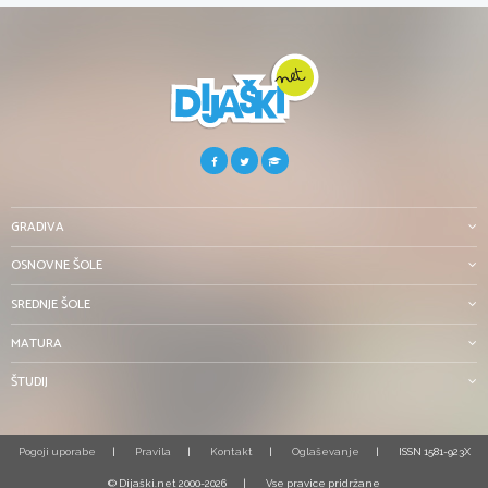
GRADIVA
OSNOVNE ŠOLE
SREDNJE ŠOLE
MATURA
ŠTUDIJ
Pogoji uporabe
Pravila
Kontakt
Oglaševanje
ISSN 1581-923X
© Dijaški.net 2000-2026
Vse pravice pridržane