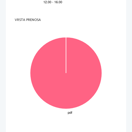
4. 
Naštejte vsaj tri naslove stavkov iz poslušanega dela in vsakega od njih čim
bolje predstavi
te  
(oblika, izvor).
  _____________________________________________________________________________________ 
  _____________________________________________________________________________________ 
  _____________________________________________________________________________________ 
VRSTA PRENOSA
  _____________________________________________________________________________________ 
  _____________________________________________________________________________________ 
  _____________________________________________________________________________________ 
(6 točk)