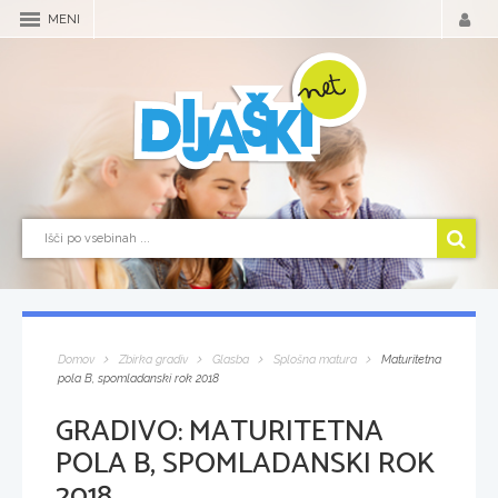
MENI
Domov
Zbirka gradiv
Glasba
Splošna matura
Maturitetna
pola B, spomladanski rok 2018
GRADIVO:
MATURITETNA
POLA B, SPOMLADANSKI ROK
2018