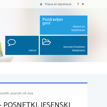
Prijava ali registracija
Pozdravljen
gost
PRIJAVA ALI
REGISTRACIJA
ISKALNIK ŠTUDIJSKIH
FORUM
PROGRAMOV
osnetki, jesenski rok 2014
 POSNETKI, JESENSKI