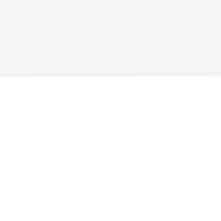
ATURA
ŠTUDIJ
lošna matura
Iskalnik študijskih programov
turitetni tečaj
Univerze
klicna matura
Fakultete in visoke šole