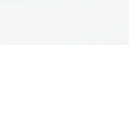
OSNOVNE ŠOLE
SREDNJE ŠOLE
M
Seznam osnovnih šol
Iskalnik SŠ programov
Sp
Osnovnošolski koledar
Srednje šole po regijah
Ma
Nacionalno preverjanje znanja
Vpis v srednje šole
Po