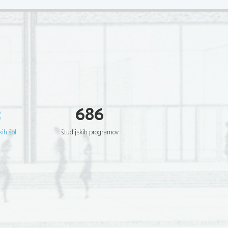
3
686
kih šol
študijskih programov