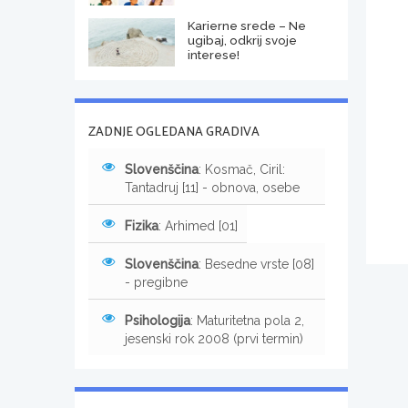
Karierne srede – Ne
ugibaj, odkrij svoje
interese!
ZADNJE OGLEDANA GRADIVA
Slovenščina
: Kosmač, Ciril:
Tantadruj [11] - obnova, osebe
Fizika
: Arhimed [01]
Slovenščina
: Besedne vrste [08]
- pregibne
Psihologija
: Maturitetna pola 2,
jesenski rok 2008 (prvi termin)