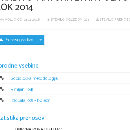
ROK 2014
NA VOLJO OD:
21.12.2018
ŠTEVILO OGLEDOV: 221
ŠTEVILO PRENOSO
Skrij/prikaži meni
Prenesi gradivo
orodne vsebine
Sociološka metodologija
Rimljani [04]
Izločala [02] - bolezni
tatistika prenosov
DNEVNA PORAZDELITEV