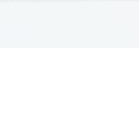
GRADIVA
Šolska gradiva
Pošlji datoteke
Seznam donatorjev