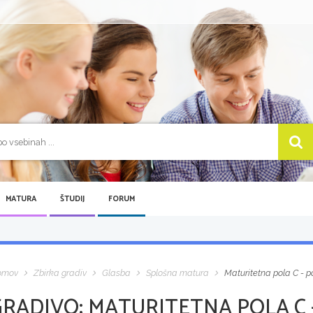
MATURA
ŠTUDIJ
FORUM
omov
Zbirka gradiv
Glasba
Splošna matura
Maturitetna pola C - p
GRADIVO:
MATURITETNA POLA C -