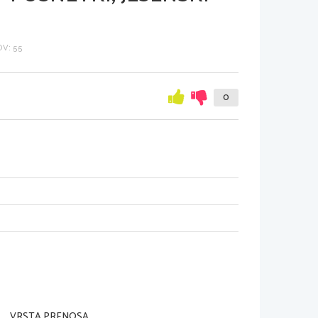
V: 55
0
VRSTA PRENOSA