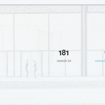
181
srednjih šol
srednje