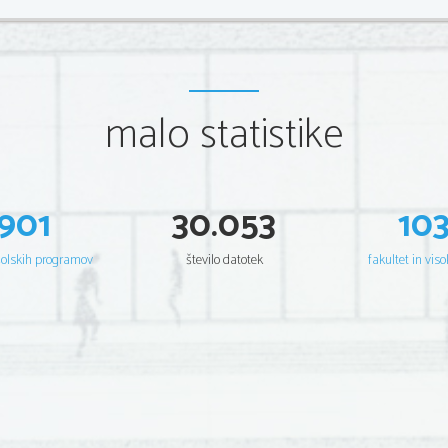
malo statistike
901
30.053
10
šolskih programov
število datotek
fakultet in viso