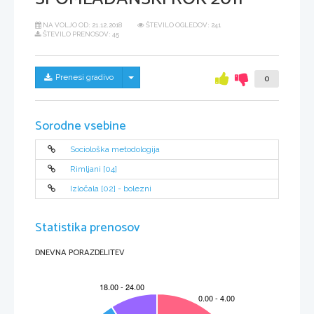
NA VOLJO OD:
21.12.2018
ŠTEVILO OGLEDOV: 241
ŠTEVILO PRENOSOV: 45
Skrij/prikaži meni
Prenesi gradivo
0
Sorodne vsebine
Sociološka metodologija
Rimljani [04]
Izločala [02] - bolezni
Statistika prenosov
DNEVNA PORAZDELITEV