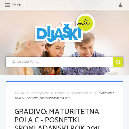
MENI
Domov
Zbirka gradiv
Glasba
Splošna matura
Maturitetna
pola C - posnetki, spomladanski rok 2011
GRADIVO:
MATURITETNA
POLA C - POSNETKI,
SPOMLADANSKI ROK 2011