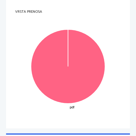
4. 
V uvodu slišimo značilno figuro, ki jo igra
kontrabas. Prepišite to figuro.
VRSTA PRENOSA
(3 
točke
) 