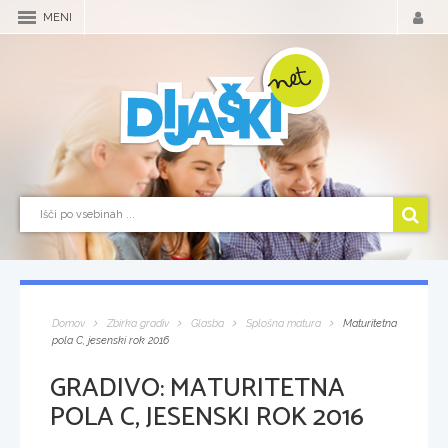
MENI
Domov
Zbirka gradiv
Glasba
Splošna matura
Maturitetna
pola C, jesenski rok 2016
GRADIVO:
MATURITETNA
POLA C, JESENSKI ROK 2016