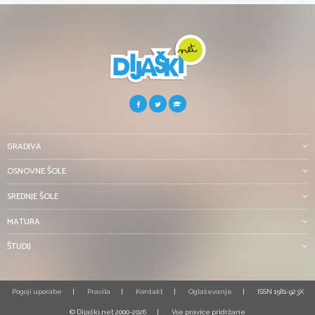
GRADIVA
OSNOVNE ŠOLE
SREDNJE ŠOLE
MATURA
ŠTUDIJ
Pogoji uporabe
Pravila
Kontakt
Oglaševanje
ISSN 1581-923X
© Dijaški.net 2000-2026
Vse pravice pridržane