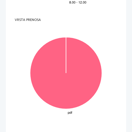
        c)        ...........................................................................................................................
........  
(6 to
č
k) 
VRSTA PRENOSA