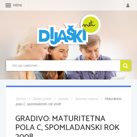
MENI
Domov
Zbirka gradiv
Glasba
Splošna matura
Maturitetna
pola C, spomladanski rok 2008
GRADIVO:
MATURITETNA
POLA C, SPOMLADANSKI ROK
2008