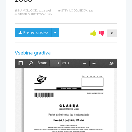
NA VOLJO OD:
21.12.2018
ŠTEVILO OGLEDOV: 422
ŠTEVILO PRENOSOV: 270
Skrij/prikaži meni
Prenesi gradivo
0
Vsebina gradiva
Stran:
od 8
Preklopi
Najdi
Pomanjšaj
Povečaj
Orodja
stransko
vrstico
Šifra  kandidata:
Državni  izpitni  center
*M08160111*
SPOMLADANSKI IZPITNI ROK
GLASBA
Izpitna pola C
Posebni glasbeni test za jazz in zabavno glasbo
Ponedeljek, 9. junij 2008 / 135 minut
Dovoljeno gradivo in pripomočki:
Kandidat prinese nalivno pero ali kemični svinčnik, svinčnik, radirko in šilček.
Kandidat dobi prenosni predvajalnik zgoščenk (če ne prinese svoj
ega), konceptni list z notnim črtovjem in dva ocenjevalna obraz
ca.
Izpitni poli, ki vsebuje dve notni prilogi, je priložena zgoščenka.