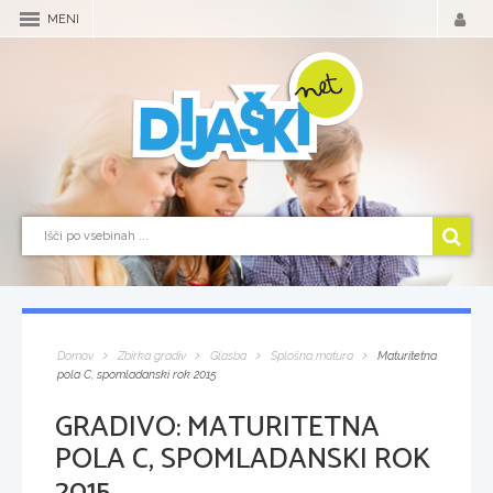
MENI
Domov
Zbirka gradiv
Glasba
Splošna matura
Maturitetna
pola C, spomladanski rok 2015
GRADIVO:
MATURITETNA
POLA C, SPOMLADANSKI ROK
2015