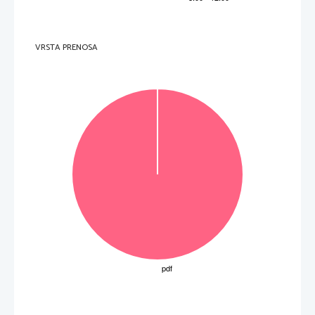
  ________________________________________ 
(
2 točki
) 
4. 
Napišite
 zasedbo ansambla po inštrumentih.  
  ________________________________________ 
  ________________________________________ 
VRSTA PRENOSA
  ________________________________________ 
  ________________________________________ 
(
4 točke
)
5. 
Verjetno ste opazili tudi odsotnost akordičnega inštrumenta. Za katerega glasbenika in vodj
a 
ansamblov iz petdesetih in iz 
šestdesetih let je bilo to značilno?
  _____________________________________________________________________________________ 
(
2 točki
) 