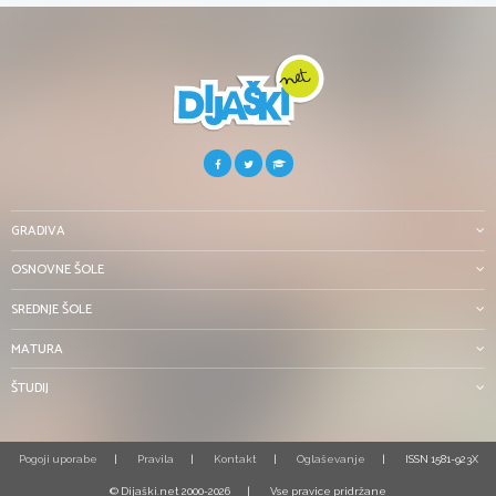
GRADIVA
OSNOVNE ŠOLE
SREDNJE ŠOLE
MATURA
ŠTUDIJ
Pogoji uporabe
Pravila
Kontakt
Oglaševanje
ISSN 1581-923X
© Dijaški.net 2000-2026
Vse pravice pridržane