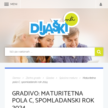
MENI
Domov
Zbirka gradiv
Glasba
Splošna matura
Maturitetna
pola C, spomladanski rok 2024
GRADIVO:
MATURITETNA
POLA C, SPOMLADANSKI ROK
2024