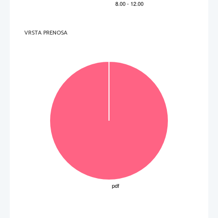
V sivo polje ne pišite
.   
V sivo polje ne pišite
VRSTA PRENOSA
.   
V sivo polje ne pišite
P   
perforiran list