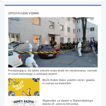
IZPOSTAVLJENE VSEBINE
Predstavljaj si, da lahko združiš svojo strast do raziskovanja, varnosti
in novih tehnologij z izobraževanjem
BAZA Roller Disko: poletni večer, glasba
in vožnja na koleščkih
Štipendije za dijake iz Štipendijskega
sklada dr. Janeza Drnovška