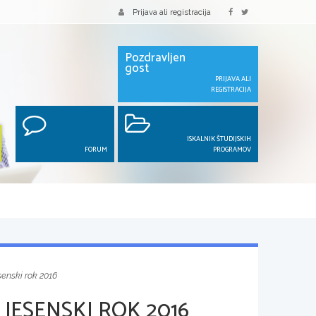
Prijava ali registracija
Pozdravljen
gost
PRIJAVA ALI
REGISTRACIJA
ISKALNIK ŠTUDIJSKIH
FORUM
PROGRAMOV
senski rok 2016
JESENSKI ROK 2016