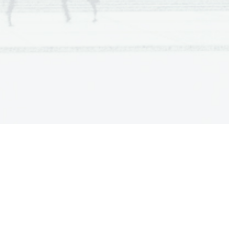
a  Scientia
  Est  Potentia  Scientia  Est  Potentia
a  Scientia
  Est  Potentia  Scientia  Est  Potentia
a  Scientia
  Est  Potentia  Scientia  Est  Potentia
a  Scientia
  Est  Potentia  Scientia  Est  Potentia
a  Scientia
  Est  Potentia  Scientia  Est  Potentia
a  Scientia
  Est  Potentia  Scientia  Est  Potentia
a  Scientia
  Est  Potentia  Scientia  Est  Potentia
a  Scientia
  Est  Potentia  Scientia  Est  Potentia
a  Scientia
  Est  Potentia  Scientia  Est  Potentia
a  Scientia
  Est  Potentia  Scientia  Est  Potentia
a  Scientia
  Est  Potentia  Scientia  Est  Potentia
a  Scientia
  Est  Potentia  Scientia  Est  Potentia
a  Scientia
  Est  Potentia  Scientia  Est  Potentia
a  Scientia
  Est  Potentia  Scientia  Est  Potentia
a  Scientia
  Est  Potentia  Scientia  Est  Potentia
a  Scientia
  Est  Potentia  Scientia  Est  Potentia
a  Scientia
  Est  Potentia  Scientia  Est  Potentia
a  Scientia
  Est  Potentia  Scientia  Est  Potentia
a  Scientia
  Est  Potentia  Scientia  Est  Potentia
a  Scientia
  Est  Potentia  Scientia  Est  Potentia
a  Scientia
  Est  Potentia  Scientia  Est  Potentia
a  Scientia
  Est  Potentia  Scientia  Est  Potentia
a  Scientia
  Est  Potentia  Scientia  Est  Potentia
a  Scientia
  Est  Potentia  Scientia  Est  Potentia
a  Scientia
  Est  Potentia  Scientia  Est  Potentia
a  Scientia
  Est  Potentia  Scientia  Est  Potentia
a  Scientia
  Est  Potentia  Scientia  Est  Potentia
a  Scientia
  Est  Potentia  Scientia  Est  Potentia
a  Scientia
  Est  Potentia  Scientia  Est  Potentia
a  Scientia
  Est  Potentia  Scientia  Est  Potentia
a  Scientia
  Est  Potentia  Scientia  Est  Potentia
a  Scientia
  Est  Potentia  Scientia  Est  Potentia
a  Scientia
  Est  Potentia  Scientia  Est  Potentia
a  Scientia
  Est  Potentia  Scientia  Est  Potentia
a  Scientia
  Est  Potentia  Scientia  Est  Potentia
a  Scientia
  Est  Potentia  Scientia  Est  Potentia
a  Scientia
  Est  Potentia  Scientia  Est  Potentia
a  Scientia
  Est  Potentia  Scientia  Est  Potentia
a  Scientia
  Est  Potentia  Scientia  Est  Potentia
a  Scientia
  Est  Potentia  Scientia  Est  Potentia