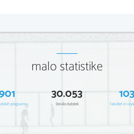
*M16261111
2/8 
Scientia  Est  Potentia  Scientia  Est  Po
tentia  Scientia  Est  Potenti
Scientia  Est  Potentia  Scientia  Est  Po
tentia  Scientia  Est  Potenti
Scientia  Est  Potentia  Scientia  Est  Po
tentia  Scientia  Est  Potenti
Scientia  Est  Potentia  Scientia  Est  Po
tentia  Scientia  Est  Potenti
Scientia  Est  Potentia  Scientia  Est  Po
tentia  Scientia  Est  Potenti
Scientia  Est  Potentia  Scientia  Est  Po
tentia  Scientia  Est  Potenti
Scientia  Est  Potentia  Scientia  Est  Po
tentia  Scientia  Est  Potenti
Scientia  Est  Potentia  Scientia  Est  Po
tentia  Scientia  Est  Potenti
Scientia  Est  Potentia  Scientia  Est  Po
tentia  Scientia  Est  Potenti
Scientia  Est  Potentia  Scientia  Est  Po
tentia  Scientia  Est  Potenti
Scientia  Est  Potentia  Scientia  Est  Po
tentia  Scientia  Est  Potenti
malo statistike
Scientia  Est  Potentia  Scientia  Est  Po
tentia  Scientia  Est  Potenti
Scientia  Est  Potentia  Scientia  Est  Po
tentia  Scientia  Est  Potenti
Scientia  Est  Potentia  Scientia  Est  Po
tentia  Scientia  Est  Potenti
Scientia  Est  Potentia  Scientia  Est  Po
tentia  Scientia  Est  Potenti
Scientia  Est  Potentia  Scientia  Est  Po
tentia  Scientia  Est  Potenti
Scientia  Est  Potentia  Scientia  Est  Po
tentia  Scientia  Est  Potenti
Scientia  Est  Potentia  Scientia  Est  Po
tentia  Scientia  Est  Potenti
Scientia  Est  Potentia  Scientia  Est  Po
tentia  Scientia  Est  Potenti
Scientia  Est  Potentia  Scientia  Est  Po
tentia  Scientia  Est  Potenti
901
30.053
10
Scientia  Est  Potentia  Scientia  Est  Po
tentia  Scientia  Est  Potenti
Scientia  Est  Potentia  Scientia  Est  Po
tentia  Scientia  Est  Potenti
Scientia  Est  Potentia  Scientia  Est  Po
tentia  Scientia  Est  Potenti
Scientia  Est  Potentia  Scientia  Est  Po
tentia  Scientia  Est  Potenti
šolskih programov
število datotek
fakultet in viso
Scientia  Est  Potentia  Scientia  Est  Po
tentia  Scientia  Est  Potenti
Scientia  Est  Potentia  Scientia  Est  Po
tentia  Scientia  Est  Potenti
Scientia  Est  Potentia  Scientia  Est  Po
tentia  Scientia  Est  Potenti
Scientia  Est  Potentia  Scientia  Est  Po
tentia  Scientia  Est  Potenti
Scientia  Est  Potentia  Scientia  Est  Po
tentia  Scientia  Est  Potenti
Scientia  Est  Potentia  Scientia  Est  Po
tentia  Scientia  Est  Potenti
Scientia  Est  Potentia  Scientia  Est  Po
tentia  Scientia  Est  Potenti
Scientia  Est  Potentia  Scientia  Est  Po
tentia  Scientia  Est  Potenti
Scientia  Est  Potentia  Scientia  Est  Po
tentia  Scientia  Est  Potenti