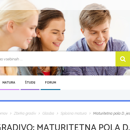
MATURA
ŠTUDIJ
FORUM
omov
Zbirka gradiv
Glasba
Splošna matura
Maturitetna pola D, je
GRADIVO:
MATURITETNA POLA D, 