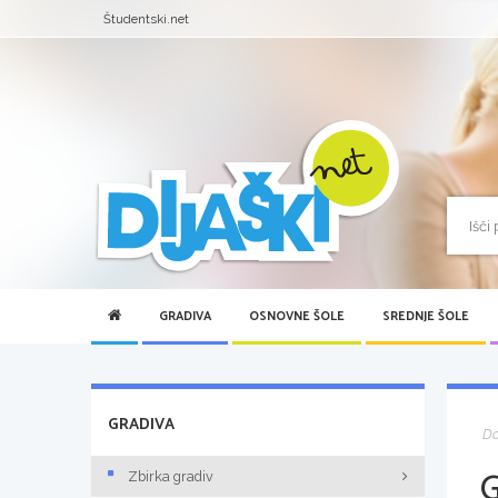
Študentski.net
GRADIVA
OSNOVNE ŠOLE
SREDNJE ŠOLE
GRADIVA
D
Zbirka gradiv