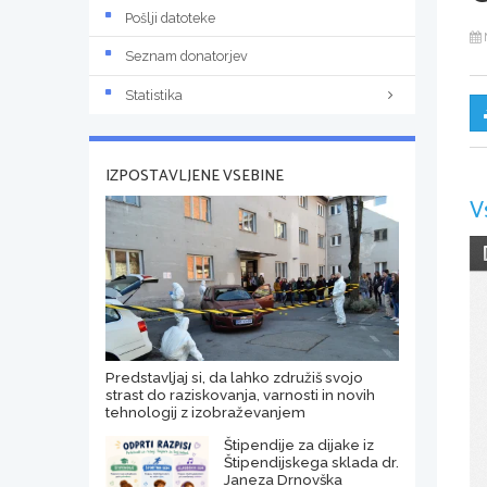
Pošlji datoteke
Seznam donatorjev
Statistika
IZPOSTAVLJENE VSEBINE
V
Predstavljaj si, da lahko združiš svojo
strast do raziskovanja, varnosti in novih
tehnologij z izobraževanjem
Štipendije za dijake iz
Štipendijskega sklada dr.
Janeza Drnovška