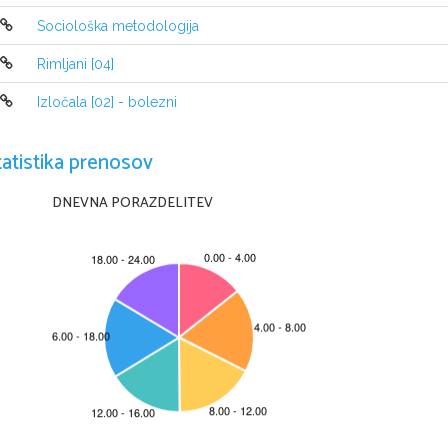
Sociološka metodologija
Rimljani [04]
Izločala [02] - bolezni
tatistika prenosov
DNEVNA PORAZDELITEV