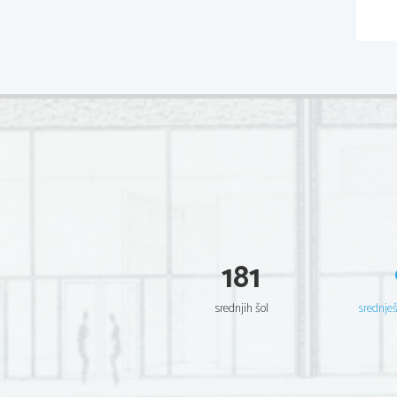
181
srednjih šol
srednje