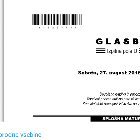
*M16261111*
orodne vsebine