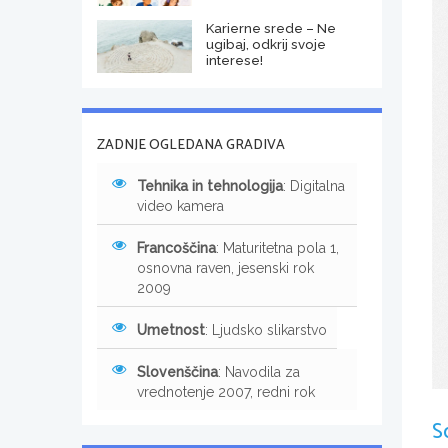
Karierne srede – Ne
ugibaj, odkrij svoje
interese!
ZADNJE OGLEDANA GRADIVA
Tehnika in tehnologija
: Digitalna
video kamera
Francoščina
: Maturitetna pola 1,
osnovna raven, jesenski rok
2009
Umetnost
: Ljudsko slikarstvo
Slovenščina
: Navodila za
vrednotenje 2007, redni rok
S