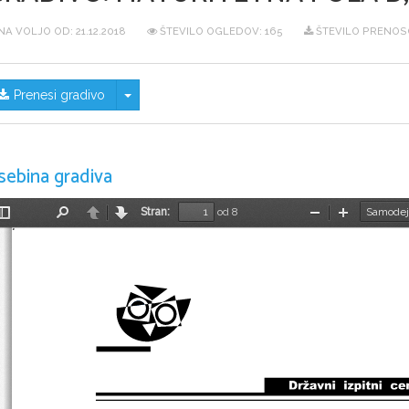
NA VOLJO OD:
21.12.2018
ŠTEVILO OGLEDOV: 165
ŠTEVILO PRENOSO
Skrij/prikaži meni
Prenesi gradivo
sebina gradiva
Stran:
od 8
Preklopi
Najdi
Nazaj
Naprej
Pomanjšaj
Povečaj
stransko
vrstico