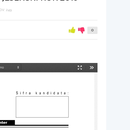
V: 249
0
Način
Orodja
predstavitve