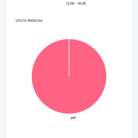
V sivo polje ne pišite
.   
V sivo polje ne pišite
VRSTA PRENOSA
.   
V sivo polje ne pišite
P   
perforiran list