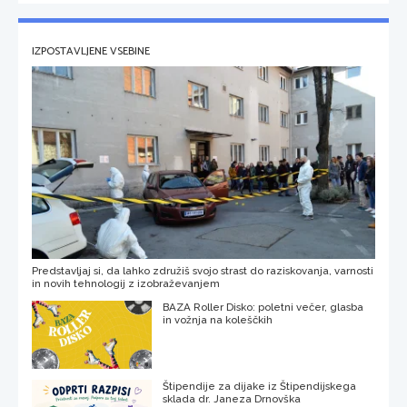
IZPOSTAVLJENE VSEBINE
Predstavljaj si, da lahko združiš svojo strast do raziskovanja, varnosti
in novih tehnologij z izobraževanjem
BAZA Roller Disko: poletni večer, glasba
in vožnja na koleščkih
Štipendije za dijake iz Štipendijskega
sklada dr. Janeza Drnovška