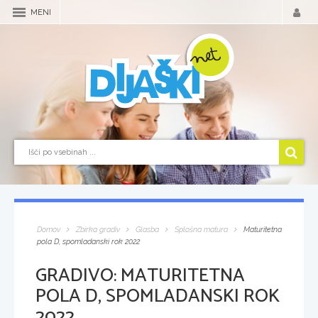
MENI
Domov
Zbirka gradiv
Glasba
Splošna matura
Maturitetna
pola D, spomladanski rok 2022
GRADIVO:
MATURITETNA
POLA D, SPOMLADANSKI ROK
2022