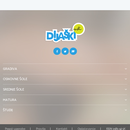
GRADIVA
OSNOVNE ŠOLE
SREDNJE ŠOLE
MATURA
ŠTUDIJ
Pogoji uporabe
Pravila
Kontakt
Oglaševanje
ISSN 1581-923X