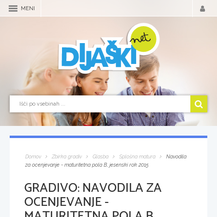
MENI
Domov
Zbirka gradiv
Glasba
Splošna matura
Navodila
za ocenjevanje - maturitetna pola B, jesenski rok 2015
GRADIVO:
NAVODILA ZA
OCENJEVANJE -
MATURITETNA POLA B,