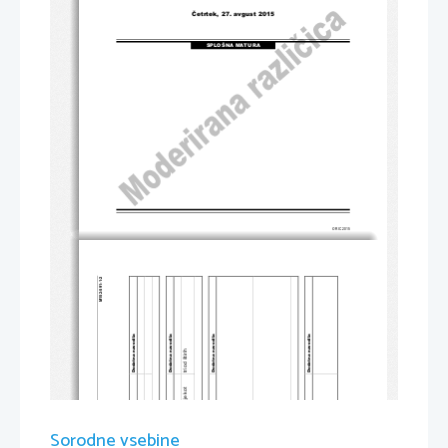
Četrtek
, 27. 
avgust 
2015
SPLOŠNA MATURA
© RIC 2015
-1-  2 
591
52-
M1
Dodatna navodila
Dodatna navodila
Dodatna navodila
Dodatna navodila
štirih
tri od 
molu (op. 54)
Sorodne vsebine
-