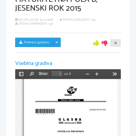
JESENSKI ROK 2015
NA VOLJO OD:
21.12.2018
ŠTEVILO OGLEDOV: 241
ŠTEVILO PRENOSOV: 337
Skrij/prikaži meni
Prenesi gradivo
0
Vsebina gradiva
Stran:
od 8
Preklopi
Najdi
Pomanjšaj
Povečaj
Orodja
stransko
vrstico
Državni  izpitni  center
*M15259112*
JESENSKI IZPITNI ROK
GLASBA
Izpitna pola B
NAVODILA ZA OCENJEVANJE