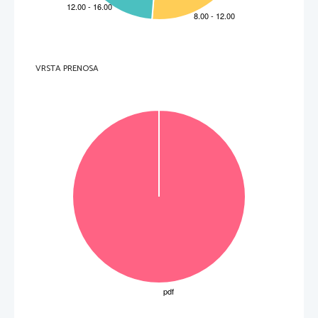
VRSTA PRENOSA
Rešitev

Točke
14
Naloga
5
3 