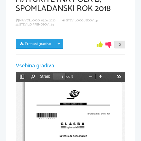
SPOMLADANSKI ROK 2018
NA VOLJO OD:
07.05.2020
ŠTEVILO OGLEDOV: 44
ŠTEVILO PRENOSOV: 233
Skrij/prikaži meni
Prenesi gradivo
0
Vsebina gradiva
Stran:
od 8
Preklopi
Najdi
Pomanjšaj
Povečaj
Orodja
stransko
vrstico
Državni  izpitni  center
*M18159112
*
SPOMLADANSKI IZPITNI ROK
GLASBA
Izpitna pola B
NAVODILA ZA OCENJEVANJE