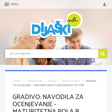
MENI
Domov
Zbirka gradiv
Glasba
Splošna matura
Navodila
za ocenjevanje - maturitetna pola B, spomladanski rok 2018
GRADIVO:
NAVODILA ZA
OCENJEVANJE -
MATURITETNA POLA B,