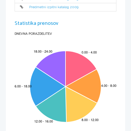
Predmetni izpitni katalog 2009
Statistika prenosov
DNEVNA PORAZDELITEV
 VSEBINA
1.  Uvod  
5  
2.  Izpitni  cilji  
6  
2.1   Zunanji del izpita 
6 
2.2   Notranji del izpita 
7 
3.  Zgradba in vrednotenje izpita 
8 
3.1   Shema   izpita   
8   
3.2   Tipi nalog in vrednotenje 
9 
3.3   Merila vrednotenja izpita 
in posameznih izpitnih delov 
10 
4.  Izpitne  vsebine  
16  
5.  Navodila kandidatu pri samostojnem delu 
18 
5.1   Priprava avtorskega plesnega sola 
18 
5.2   Pisanje seminarske naloge 
19 
6.  Kandidati s posebnimi potrebami 
22 
7.  Primeri izpitnih vprašanj 
23 
8.  Literatura (za vsa podro
č
ja)                                                                             36                                                            