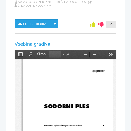
NA VOLJO OD:
21.12.2018
ŠTEVILO OGLEDOV: 541
ŠTEVILO PRENOSOV: 573
Skrij/prikaži meni
Prenesi gradivo
0
Vsebina gradiva
Stran:
od 36
Preklopi
Najdi
Pomanjšaj
Povečaj
Orodja
stransko
vrstico
Ljubljana 2007
SODOBNI PLES 
Predmetni izpitni katalog za splo{no maturo