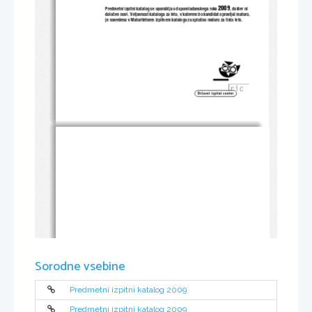
2009
Predmetni izpitni katalog se 
uporablja od spomladanskega roka 
, dokler ni 
dolo~en novi. Veljavnost kataloga za leto, v 
katerem bo kandidat opravljal maturo,  
je navedena v Maturitetnem izpitnem kata
logu za splo{no maturo za tisto leto. 
Sorodne vsebine
Predmetni izpitni katalog 2009
Predmetni izpitni katalog 2009