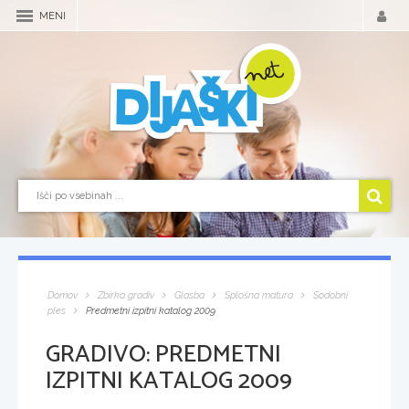
MENI
Domov
Zbirka gradiv
Glasba
Splošna matura
Sodobni
ples
Predmetni izpitni katalog 2009
GRADIVO:
PREDMETNI
IZPITNI KATALOG 2009