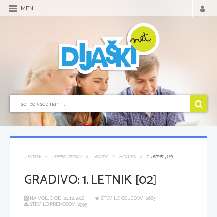
MENI
Domov
Zbirka gradiv
Glasba
Plonkci
1. letnik [02]
GRADIVO:
1. LETNIK [02]
NA VOLJO OD:
21.12.2018
ŠTEVILO OGLEDOV: 2665
ŠTEVILO PRENOSOV: 2995