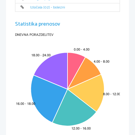
Izločala [02] - bolezni
Statistika prenosov
Johann Sebastian Bach
 (v mladih letih)
DNEVNA PORAZDELITEV
2
2. Šolanje 
Johann Sebastiann
Ko je 
 imel 15 let je odšel od bratove hiše in postal zborovski pevec v
šoli sv. Mihaela v Lüneburgu. Bil je član Mettenchora  (jutranjega zbora). V tem zboru so bili
ponavadi dečki iz revnih družin. Imeli so zastonj šolanje, oskrbo, stanovanje in glede na svojo
Johann Sebastiann
starost so dobivali majhno denarno vsoto.
 je pel v zboru, dokler ni
mutiral: njegov sopran se je spremenil v basbariton in postal je instrumentalist. V šoli se je
učil latinščino,  zgodovino, zemljepis, luteranstvo, aritmetiko, nemško pesništvo, fiziko,
grboslovje in rodoslovje. 
Georga Böhma
, 
 Georg Böhm
V Lüneburgu je slišal igrati 
organista cerkve sv. Janeza.
Johannu Sebastiannu
Adama Reinckena
, 
je najbrž svetoval 
 naj posluša 
odličnega
Johanna Sebastianna
organista cerkve sv. Katarine v Hamburgu. Na 
 sta naredila močan
Reinckenaovo 
vtis tako bleščeče 
 orglanje kot same orgle v tej cerkvi.
3. Zaposlitev
Johann Sebastiann
Od leta 1702 je bil 17-letni 
  prepuščen sam sebi. Marca 1703 je po
nekaj neuspešnih poskusih, da bi si našel delo, dobil na manjšem dvoru v Weimarju službo
glasbenika, kjer je prejemal plačo.