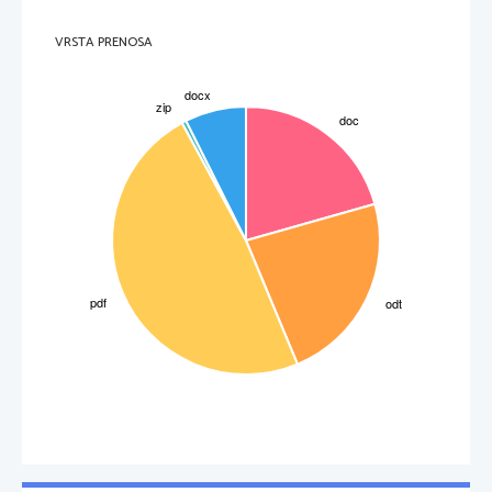
Avgusta  1703 so ga postavili za organista nove cerkve v Arnstadu. Dejansko se je tisto leto
Johanna Sebastianna
Arnstadski   cerkveni svet, obrnil na mladega  
, da bi pregledal
VRSTA PRENOSA
pravkar popravljene orgle. Tako dobro se je izkazal, da mu je cerkveni svet ponudil službo,
Andreasa   Börnerja
  Johann
Sebastiann
pri tem  pa preskočil  domačina  
..
je bil
vzkipljive narave in si ni pridobil zaupanja mestnih študentov glasbe. Tudi verniki so se
pritoževali nad njim. 
3