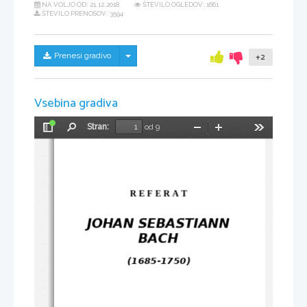
NA VOLJO OD:
21.12.2018
ŠTEVILO OGLEDOV: 1661
ŠTEVILO PRENOSOV: 3594
Skrij/prikaži meni
Prenesi gradivo
+2
Vsebina gradiva
Stran:
od 9
Preklopi
Najdi
Pomanjšaj
Povečaj
Orodja
stransko
vrstico
R E F E R A T 
JOHAN SEBASTIANN
BACH
(1685-1750)