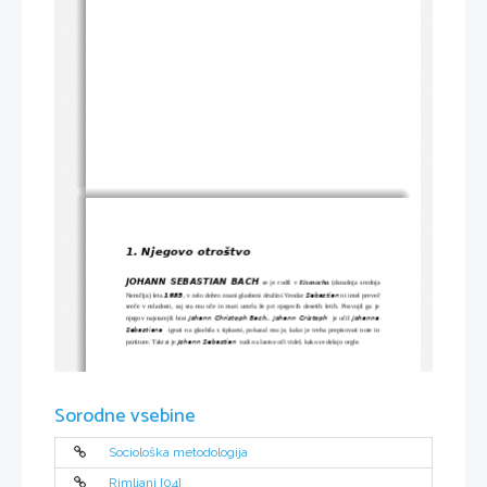
1. Njegovo otroštvo
JOHANN SEBASTIAN BACH
se je rodil v 
Eisenachu
 (današnja srednja
1685
Sebastian
Nemčija) leta 
, v zelo dobro znani glasbeni družini.Vendar 
ni imel preveč
sreče v mladosti, saj sta mu oče in mati umrla že pri njegovih desetih letih. Posvojil ga je
Johann Christoph Bach.. Johann Cristoph
Johanna
njegov najstarejši brat 
 je učil 
Sebastiana
 igrati na glasbila s tipkami, pokazal mu je, kako je treba prepisovati note in
Johann
Sebastian 
partiture. Takrat je 
 tudi na lastne oči videl, kako se delajo orgle. 
Sorodne vsebine
Sociološka metodologija
Rimljani [04]