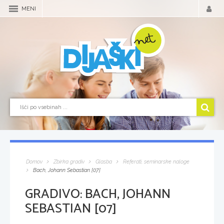
MENI
Domov
Zbirka gradiv
Glasba
Referati, seminarske naloge
Bach, Johann Sebastian [07]
GRADIVO:
BACH, JOHANN
SEBASTIAN [07]