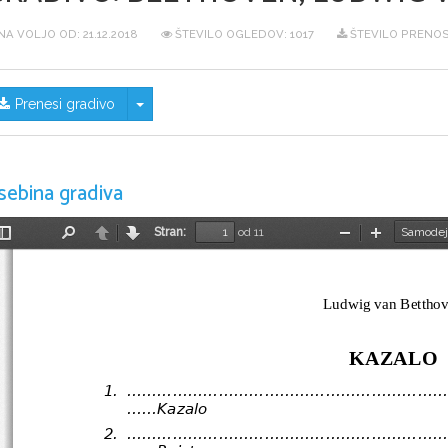
NA VOLJO OD:
21.12.2018
ŠTEVILO OGLEDOV: 1017
ŠTEVILO PRENOS
Skrij/prikaži meni
Prenesi gradivo
sebina gradiva
Stran:
od 11
Preklopi
Najdi
Nazaj
Naprej
Pomanjšaj
Povečaj
stransko
vrstico
Ludwig van Bettho
KAZALO
1.
..............................................................
......Kazalo
2.
..............................................................