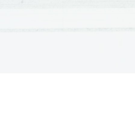
Metternichovim politični terorjem pa je ugašala luč 
Ni se potrebno čuditi, da je potem skladateljev o
proti tiraniji, ter intimno čustvenostjo v ljubezni in 
Beethovnova rojstna hiša v Bonnu
Ludwi