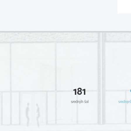
181
srednjih šol
srednje