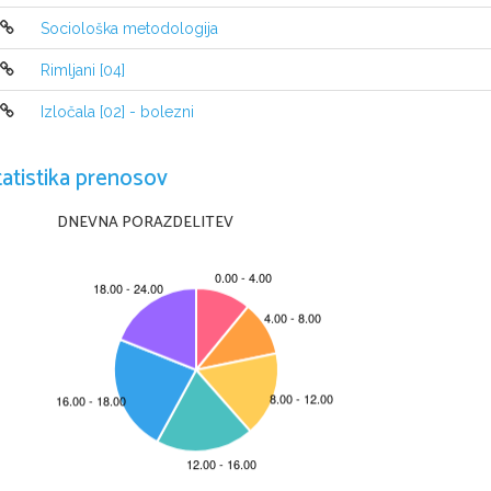
Sociološka metodologija
Rimljani [04]
Izločala [02] - bolezni
tatistika prenosov
DNEVNA PORAZDELITEV
Stran 
1