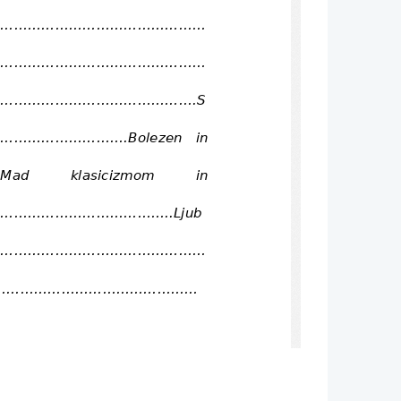
..............................................
..............................................
............................................S
................................Bolezen   in
............Mad     klasicizmom     in
........................................Ljub
..............................................
............................................