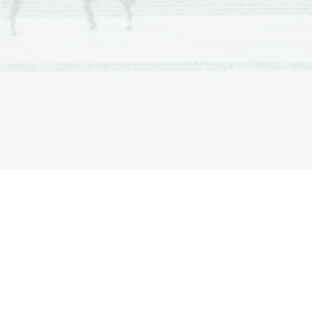
življenja tega velikana umetnosti.
uvre nihal med heroizmom in bojem
spoštovanju. 
g van Beethoven (1770-1827)