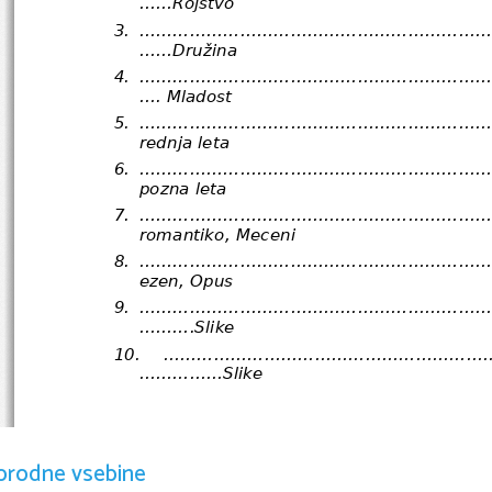
......Rojstvo
3.
..............................................................
......Družina
4.
..............................................................
.... Mladost
5.
..............................................................
rednja leta
6.
...........................................................
pozna leta
7.
...................................................
romantiko, Meceni
8.
.............................................................
ezen, Opus
9.
..............................................................
..........Slike
10.
..........................................................
...............Slike
orodne vsebine