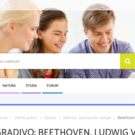
MATURA
ŠTUDIJ
FORUM
omov
Zbirka gradiv
Glasba
Referati, seminarske naloge
Beethoven
GRADIVO:
BEETHOVEN, LUDWIG V