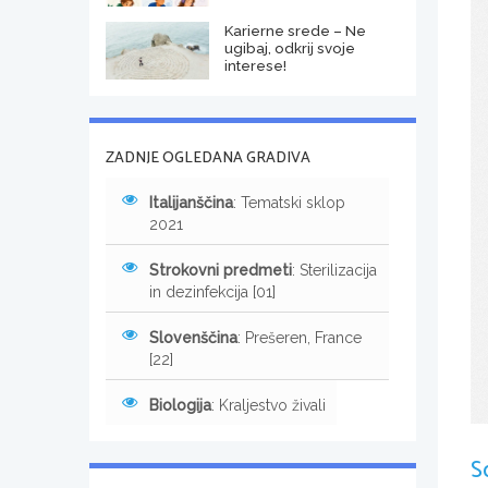
Karierne srede – Ne
ugibaj, odkrij svoje
interese!
ZADNJE OGLEDANA GRADIVA
Italijanščina
: Tematski sklop
2021
Strokovni predmeti
: Sterilizacija
in dezinfekcija [01]
Slovenščina
: Prešeren, France
[22]
Biologija
: Kraljestvo živali
S