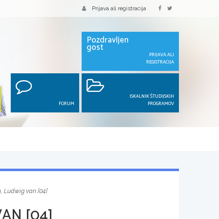
Prijava ali registracija
Pozdravljen
gost
PRIJAVA ALI
REGISTRACIJA
ISKALNIK ŠTUDIJSKIH
FORUM
PROGRAMOV
, Ludwig van [04]
AN [04]