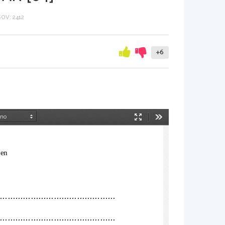
OV: 2412
+6
Način
Orodja
predstavitve
ven
..............................................
..............................................