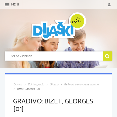
MENI
Domov
Zbirka gradiv
Glasba
Referati, seminarske naloge
Bizet, Georges [01]
GRADIVO:
BIZET, GEORGES
[01]