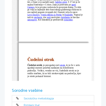
leti, s čimer si je zaslužil naziv 
čudežni otrok
. S 17 leti je že 
napisal Simfonijo v C-duru. Znan je predvsem po 
operi
Carmen
, ki je prvotno vsebovala še govorjeni dialog. To delo 
pa velja za najboljše delo francoskega glasbenega realizma in 
eno najbolj pogosto izvajanih del. Omeniti velja še opere 
Lovci biserov
, 
Vesela deklica iz Pertha
 in 
Djamileh
. Napisal je
tudi tri 
simfonije
, dve 
suiti
 med njimi 
Arležanko
 in številne 
samospeve
. Kot skladatelj je predstavnik 
romantike
.
Čudežni otrok
Čúdežni otròk
 je prezgodaj zrel 
otrok
, ki je že v zelo 
zgodnji starosti posebej nadarjen na določenem 
področju. Veliko, vendar ne vsi, čudežnih otrok se je 
rodilo staršem, ki so bili strokovnjaki na področju, kjer 
je otrok pokazal bistrost.
Sorodne vsebine
Sociološka metodologija
Rimljani [04]