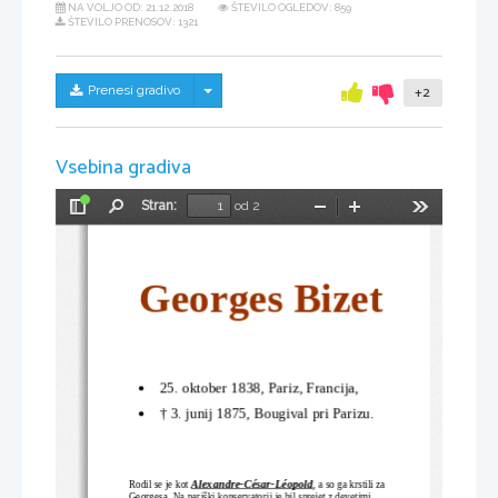
NA VOLJO OD:
21.12.2018
ŠTEVILO OGLEDOV: 859
ŠTEVILO PRENOSOV: 1321
Skrij/prikaži meni
Prenesi gradivo
+2
Vsebina gradiva
Stran:
od 2
Preklopi
Najdi
Pomanjšaj
Povečaj
Orodja
stransko
vrstico
Georges Bizet
25. oktober
1838
, 
Pariz
, 
Francija
, 

† 
3. junij
1875
, 
Bougival
 pri Parizu.

Alexandre-César-Léopold
Rodil se je kot 
, a so ga krstili za 
Georgesa. Na pariški konservatorij je bil sprejet z devetimi 