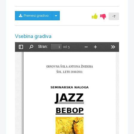
Skrij/prikaži meni
Prenesi gradivo
-7
Vsebina gradiva
Stran:
od 5
Preklopi
Najdi
Pomanjšaj
Povečaj
Orodja
stransko
vrstico
OSNOVNA ŠOLA ANTONA ŽNIDERA
ŠOL. LETO 2010/2011
SEMINARSKA NALOGA
JAZZ
BEBOP