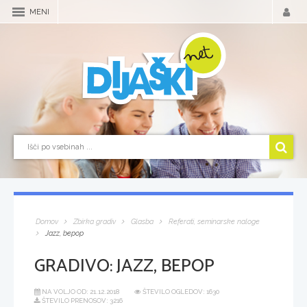
MENI
Domov
Zbirka gradiv
Glasba
Referati, seminarske naloge
Jazz, bepop
GRADIVO:
JAZZ, BEPOP
NA VOLJO OD:
21.12.2018
ŠTEVILO OGLEDOV: 1630
ŠTEVILO PRENOSOV: 3216