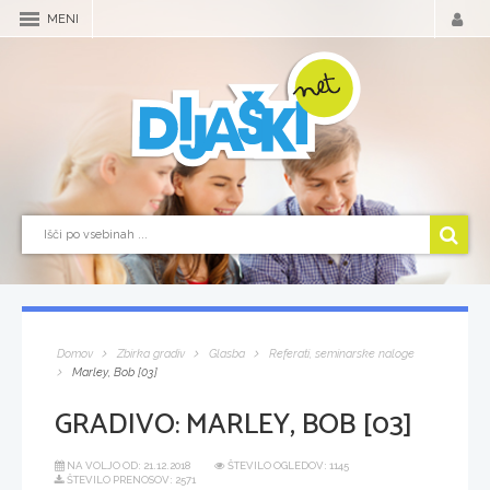
MENI
Domov
Zbirka gradiv
Glasba
Referati, seminarske naloge
Marley, Bob [03]
GRADIVO:
MARLEY, BOB [03]
NA VOLJO OD:
21.12.2018
ŠTEVILO OGLEDOV: 1145
ŠTEVILO PRENOSOV: 2571