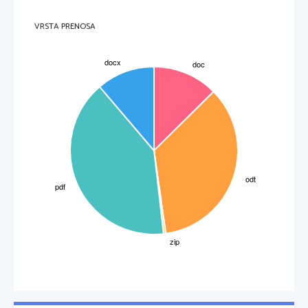
saj je mnogo potoval. Leta 1892 se je naselil v Klinu blizu Moskve. 
Svetovna slava mu je prinesla tudi veliko nemira v zasebno življenje. Le 
devet dni po prvi predstavi njegove Šeste simfonije leta 1893 je Čajkovski 
umrl. Splošno verjamejo, da je storil samomor z namernim pitjem okužene 
vode s kolero, vendar je zastrupitev z arzenom verjetnejša. Nekateri 
VRSTA PRENOSA
namigujejo, da je skupina nekdanjih sošolcev zahtevala, naj naredi 
samomor, da bi se izognil pohujšanju zaradi domnevnega razmerja z 
nečakom, članom ruskega plemstva. Pokopali so ga na Tikvinskem 
pokopališču pri samostanu Aleksandra Nevskega v Sankt Peterburgu.
3. Heitor Villa-Lobos
 (Rio de Janeiro, 1887 – 1959) je svojo glasbeno pot
začel z igranjem po kavarnah. To ga je pripeljalo v severne kraje Brazilije,
kjer se je spoznal z narodno glasbo, ki ga je tako zelo navdušila, da je
začel zbirati narodne napeve. Od 1907 je študiral na konservatoriju v Riu