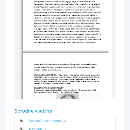
zmeraj lepo. De Fallev
 Obredni ples ognja
 pa je kot ansambelski akt 
plamenel in sikal celo veliko strastneje kakor zdaj z Majskim. V veselje mi 
je bila Mojstrova nepopolnost (npr. »pretonirani« trenutki), ki ga dela le še 
večjega – človeškega. Kantabile, s katerim nas je violončelist vodil v 
postopoma vse globljo zamaknjenost, skozi hebrejski, češki, ruski, brazilski
melos je neopisljiv, povezujoč duše, širok, detajliran, izzivajoč dialog z 
»zborom«, artikulacijsko pregnantnim, čudežno enovitim. In po drugi strani
spremljevalsko nežnim. Žareči obrazi in zvoki, zanos, popolna subtilna 
odprtost. Uvodna Kuljerićeva skladba se dobro igra, a si začne lastiti čas z 
izsiljenim tkivom. Toliko o muzikalnih vtisih izvajalsko navdušujoče 
svežega večera. Kritike še ni čisto konec. Stol, na katerem je sedel Majski, 
je v prvem delu večera cvilil. Rahlo, vztrajno, hudo moteče. Potrpeli smo 
do odmora. Ko pa se je potem violončelist znova usedel, je stol – zacvilil! In
Dešpalj je Majskemu prinesel svoj stol, se sam usedel na škripajočega 
vsem na očeh, tudi organizatorju. Tako ali tako se zgodi kaj, proti čemur je
tudi najpopolnejša organizacija brez moči. Nekdo ti npr. v zgroženost 
celega avditorija nasladno gromoglasno kihne sredi Saint-Saënsovega
Laboda
, sredi sfumata, impresionističnih tančic Miše Majskega. Neki 
osebek – butelj iz publike, pač.
IZVAJALSKA ZASEDBA: 
Miša Majski violončelist,
Cellomania- ansambel 
violončelov, 
člani ansambla: Karmen Pečar, Zita Varga, Luka Šulić, Tomo 
Rožman, Nikolaus Leopold, Tilen Artač, Marie Spaemann, Mariaberta 
Blašković, Lana Beraković, Alja Mandić, Petra Kušan, Klara Romac, Valter 
Dešpalj (violončela), Vlasta Hribar (harfa).
ŽIVLJENJEPISI SKLADATELJEV:
1. Antonín Leopold Dvoržak
, češki skladatelj, * 8. september 1841, 
Nelahozves pri Pragi, Češka, † 1. maj 1904, Praga.
Sorodne vsebine
Sociološka metodologija
Antonín Leopold Dvoržak
Rimljani [04]
Dvoržak je najpomembnejši predstavnik češke glasbene romantike. Imel je