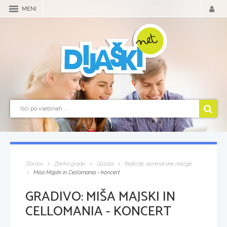
MENI
Domov
Zbirka gradiv
Glasba
Referati, seminarske naloge
Miša Majski in Cellomania - koncert
GRADIVO:
MIŠA MAJSKI IN
CELLOMANIA - KONCERT