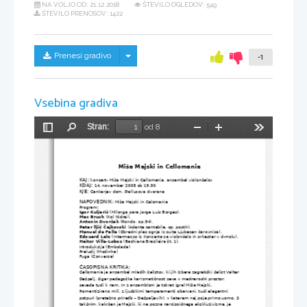
NA VOLJO OD:
21.12.2018
ŠTEVILO OGLEDOV: 549
ŠTEVILO PRENOSOV: 1422
Skrij/prikaži meni
Prenesi gradivo
-1
Vsebina gradiva
Stran:
od 8
Preklopi
Najdi
Pomanjšaj
Povečaj
Orodja
stransko
vrstico
Miša Majski in Cellomania
KAJ: 
koncert- Miša Majski in Cellomania, ansambel violončelov
KDAJ:
 14. november 2005 ob 19.30 
KJE:
 Cankarjev dom, Gallusova dvorana
NAPOVEDNIK
: Miša Majski in Celomania
Program: 
Igor Kuljerić
 (Milonga para Jorge Luis Borges),
Max Bruch
 (Kol Nidrei),
Antonin Dvoržak
 (Rondo, op.94),
Peter lljič Čajkovski
 (Adante cantabile, op. posth),
Manuel de Falla
 (Obredni ples ognja iz suite Ljubezen čarovnica),
Edouard Lalo
 (Intermezzo iz Koncerta za violončelo in orkester v d-molu),
Heitor Villa-Lobos
 (Bachiana Brasileira št. 1),
Introdukcija (Embolada)
Preludij (Modinha)
Fuga (Conversa)
ČASOPISNA KRITIKA:
Cellomania je ansambel mladih čelistov, ki jih izbere zagrebški čelist Valter
Dešpalj, čigar pedagoška karizmatičnost seva v mednarodni prostor, 
seveda tudi k nam. In z ansamblom je tokrat igral Miša Majski. 
Romantizirano mili, z ljudskimi temperamenti obarvani, tudi elegantni 
potpuri (pretežno priredb – Dešpaljevih), v katerem naj poje primo uomo. S
takšnim, kakršen je Majski, ki ne pozna narcisoidnega ekskluzivizma, je 