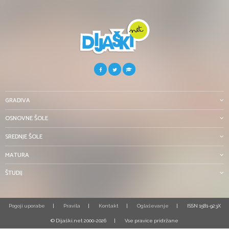
GRADIVA
OSNOVNE ŠOLE
SREDNJE ŠOLE
MATURA
ŠTUDIJ
Pogoji uporabe
Pravila
Kontakt
Oglaševanje
ISSN 1581-923X
© Dijaški.net 2000-2026
Vse pravice pridržane