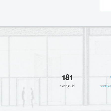
181
srednjih šol
srednje