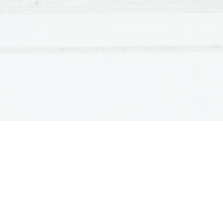
Na 4. strani vam bom najprej predstavil nekaj o
Potem si boste lahko prebrali nekaj tudi o p
njihovem življenju ter poklicu. Kar zanimivo.
prebrali še nekaj o njihovih albumih in največj
zaključek in konec naloge. Upam, da vam bo 