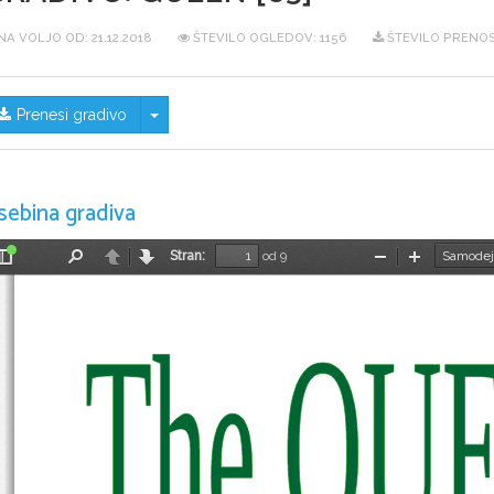
NA VOLJO OD:
21.12.2018
ŠTEVILO OGLEDOV: 1156
ŠTEVILO PRENOS
Skrij/prikaži meni
Prenesi gradivo
sebina gradiva
Stran:
od 9
Preklopi
Najdi
Nazaj
Naprej
Pomanjšaj
Povečaj
stransko
vrstico