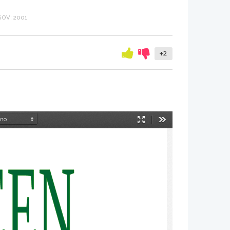
OV: 2001
+2
Način
Orodja
predstavitve