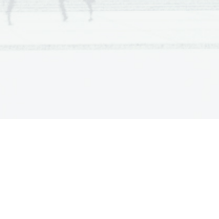
 skupini in njihovi glasbi. 
osameznem članu skupine in 
 V zadnjem delu boste lahko 
ih hitih. Potem sledi še 
zanimivo.