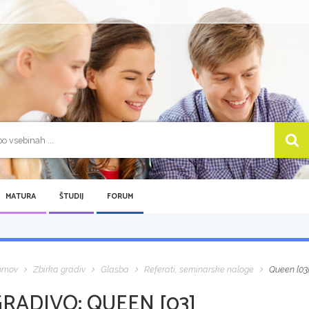
MATURA
ŠTUDIJ
FORUM
omov
Zbirka gradiv
Glasba
Referati, seminarske naloge
Queen [03
GRADIVO:
QUEEN [03]