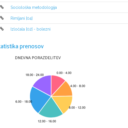
Sociološka metodologija
Rimljani [04]
Izločala [02] - bolezni
tatistika prenosov
DNEVNA PORAZDELITEV
Šolsko leto: 2004/