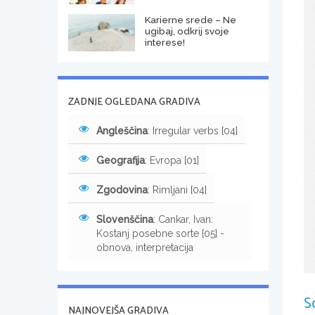
Karierne srede – Ne
ugibaj, odkrij svoje
interese!
ZADNJE OGLEDANA GRADIVA
Angleščina
: Irregular verbs [04]
Geografija
: Evropa [01]
Zgodovina
: Rimljani [04]
Slovenščina
: Cankar, Ivan:
Kostanj posebne sorte [05] -
obnova, interpretacija
S
NAJNOVEJŠA GRADIVA