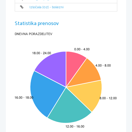
dvigom zunanjosti in virtuoznosti; slednjič moramo pripravljati nov poetičen 
čas in se truditi, da bo čim prej prišel.
«
S temi besedami je usmerjal krog svojih 
sodelavcev. Tako, kot se je moral v javnem življenju nenehno boriti za svoja 
Izločala [02] - bolezni
umetniška načela, so ga tudi v osebnem življenju spremljale same težave. 
Nenehni spopadi in boji so naposled strli njegovo tenkočutno osebnost. Življenje
umetnika se je končalo v največji tragiki, ki lahko doleti človeka, saj je zadnji 
dve leti preživel v popolni duševni otopelosti.
Statistika prenosov
Schumannova nenavadno bogata fantazija in silen ustvarjalni zagon sta skovala 
mnoga odlična dela. Prvih 23 del, zaporedno označenih z 
opusom
, je posvetil 
klavirju
. Med najbolj znanimi so 
Simfonične etude
, 
op.
 13; 
Carnaval
, op. 9; 
Otroški prizori
, op. 15, 
Kreisleriana
, op. 16; 
Novelete
, op. 21; 
Metulji
, glasbene 
miniature op. 2, itd. Večinoma so vse naštete skladbe drobne klavirske 
DNEVNA PORAZDELITEV
miniature, združene v vsebinsko ali oblikovno zaokrožene cikluse.                       
Med naslovi klavirskih skladb srečamo tudi Chopina, 
Paganinija
 (ki ju je z 
glasbo posrečeno okarakteriziral) in 
Chiarino
 (v njej je upodobil svojo ženo, 
pianistko 
Claro Wieck
).
Skladatelj je splošni pianistični problem, 
prstanec
 (v pianističnem izrazoslovju 
četrti 
prst
), ki je 
fizionomično
 najbolj šibak izmed prstov, obravnaval zelo 
radikalno. Izdelal je mehansko pripravo za raztezanje tega prsta, nameraval pa si
je celo operiracijsko odstraniti ligaturo med tretjim in četrtim prstom. Njegova 
prizadevanja so se za njegovo pianistično kariero končala tragično, ligaturo si je 
namreč poškodoval do te mere, da je moral opustiti vse pianistične ambicije in 
se je zato posvetil skladateljevanju.
Med njegova pomembnejša dela prištevamo še njegove štiri 
simfonije
, mnoge 
komorne in vokalne skladbe, 
klavirski koncert
 in koncert za 
violončelo
 in 
orkester
.