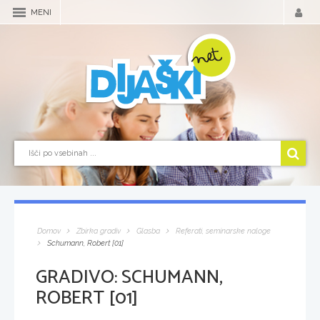
MENI
Domov
Zbirka gradiv
Glasba
Referati, seminarske naloge
Schumann, Robert [01]
GRADIVO:
SCHUMANN,
ROBERT [01]