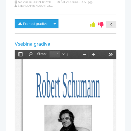
NA VOLJO OD:
21.12.2018
ŠTEVILO OGLEDOV: 999
ŠTEVILO PRENOSOV: 2224
Skrij/prikaži meni
Prenesi gradivo
0
Vsebina gradiva
Stran:
od 4
Preklopi
Najdi
Pomanjšaj
Povečaj
Orodja
stransko
vrstico