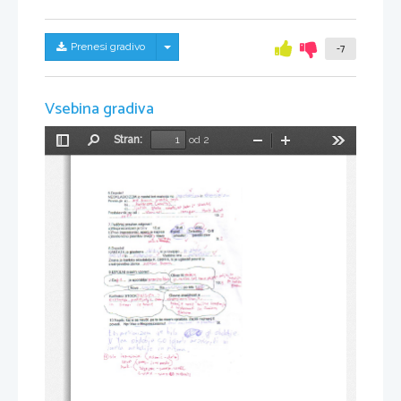
Skrij/prikaži meni
Prenesi gradivo
-7
Vsebina gradiva
Stran:
od 2
Preklopi
Najdi
Pomanjšaj
Povečaj
Orodja
stransko
vrstico