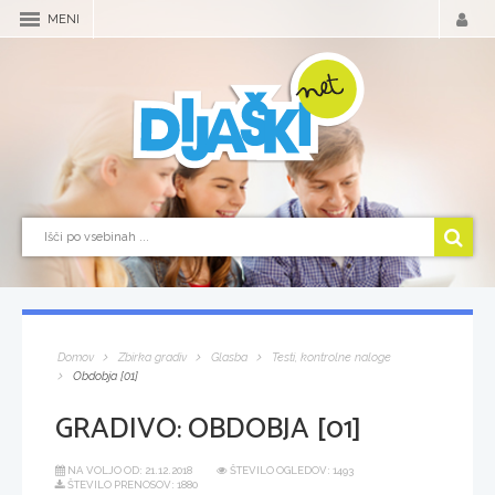
MENI
Domov
Zbirka gradiv
Glasba
Testi, kontrolne naloge
Obdobja [01]
GRADIVO:
OBDOBJA [01]
NA VOLJO OD:
21.12.2018
ŠTEVILO OGLEDOV: 1493
ŠTEVILO PRENOSOV: 1880