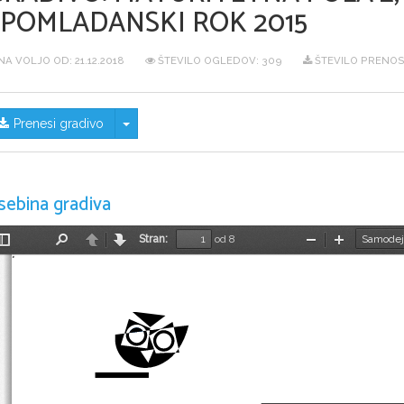
SPOMLADANSKI ROK 2015
NA VOLJO OD:
21.12.2018
ŠTEVILO OGLEDOV: 309
ŠTEVILO PRENOS
Skrij/prikaži meni
Prenesi gradivo
sebina gradiva
Stran:
od 8
Preklopi
Najdi
Nazaj
Naprej
Pomanjšaj
Povečaj
stransko
vrstico