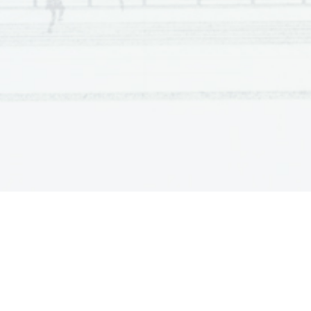
Scientia  Est  Potentia  Scientia  Est  Po
tentia  Scientia  Est  Potenti
Scientia  Est  Potentia  Scientia  Est  Po
tentia  Scientia  Est  Potenti
Scientia  Est  Potentia  Scientia  Est  Po
tentia  Scientia  Est  Potenti
Scientia  Est  Potentia  Scientia  Est  Po
tentia  Scientia  Est  Potenti
Scientia  Est  Potentia  Scientia  Est  Po
tentia  Scientia  Est  Potenti
Scientia  Est  Potentia  Scientia  Est  Po
tentia  Scientia  Est  Potenti
Scientia  Est  Potentia  Scientia  Est  Po
tentia  Scientia  Est  Potenti
Scientia  Est  Potentia  Scientia  Est  Po
tentia  Scientia  Est  Potenti
Scientia  Est  Potentia  Scientia  Est  Po
tentia  Scientia  Est  Potenti
Scientia  Est  Potentia  Scientia  Est  Po
tentia  Scientia  Est  Potenti
Scientia  Est  Potentia  Scientia  Est  Po
tentia  Scientia  Est  Potenti
Scientia  Est  Potentia  Scientia  Est  Po
tentia  Scientia  Est  Potenti
Scientia  Est  Potentia  Scientia  Est  Po
tentia  Scientia  Est  Potenti
Scientia  Est  Potentia  Scientia  Est  Po
tentia  Scientia  Est  Potenti
Scientia  Est  Potentia  Scientia  Est  Po
tentia  Scientia  Est  Potenti
Scientia  Est  Potentia  Scientia  Est  Po
tentia  Scientia  Est  Potenti
Scientia  Est  Potentia  Scientia  Est  Po
tentia  Scientia  Est  Potenti
Scientia  Est  Potentia  Scientia  Est  Po
tentia  Scientia  Est  Potenti
Scientia  Est  Potentia  Scientia  Est  Po
tentia  Scientia  Est  Potenti
Scientia  Est  Potentia  Scientia  Est  Po
tentia  Scientia  Est  Potenti
Scientia  Est  Potentia  Scientia  Est  Po
tentia  Scientia  Est  Potenti
Scientia  Est  Potentia  Scientia  Est  Po
tentia  Scientia  Est  Potenti
Scientia  Est  Potentia  Scientia  Est  Po
tentia  Scientia  Est  Potenti
Scientia  Est  Potentia  Scientia  Est  Po
tentia  Scientia  Est  Potenti
Scientia  Est  Potentia  Scientia  Est  Po
tentia  Scientia  Est  Potenti
Scientia  Est  Potentia  Scientia  Est  Po
tentia  Scientia  Est  Potenti
Scientia  Est  Potentia  Scientia  Est  Po
tentia  Scientia  Est  Potenti
Scientia  Est  Potentia  Scientia  Est  Po
tentia  Scientia  Est  Potenti
Scientia  Est  Potentia  Scientia  Est  Po
tentia  Scientia  Est  Potenti
Scientia  Est  Potentia  Scientia  Est  Po
tentia  Scientia  Est  Potenti
Scientia  Est  Potentia  Scientia  Est  Po
tentia  Scientia  Est  Potenti
Scientia  Est  Potentia  Scientia  Est  Po
tentia  Scientia  Est  Potenti
Scientia  Est  Potentia  Scientia  Est  Po
tentia  Scientia  Est  Potenti
Scientia  Est  Potentia  Scientia  Est  Po
tentia  Scientia  Est  Potenti
Scientia  Est  Potentia  Scientia  Est  Po
tentia  Scientia  Est  Potenti
Scientia  Est  Potentia  Scientia  Est  Po
tentia  Scientia  Est  Potenti
Scientia  Est  Potentia  Scientia  Est  Po
tentia  Scientia  Est  Potenti
Scientia  Est  Potentia  Scientia  Est  Po
tentia  Scientia  Est  Potenti
Scientia  Est  Potentia  Scientia  Est  Po
tentia  Scientia  Est  Potenti