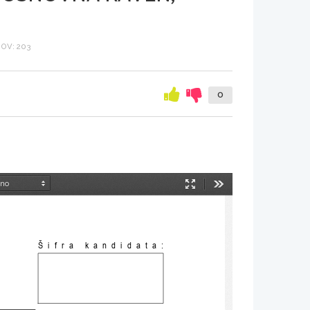
OV: 203
0
Način
Orodja
predstavitve
Šifra kandidata: