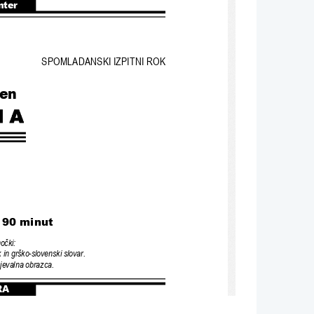
nter
SPOMLADANSKI IZPITNI ROK
ven
/ 90 minut
mo
č
ki:
k in grško-slovenski slovar.
jevalna obrazca.
RA