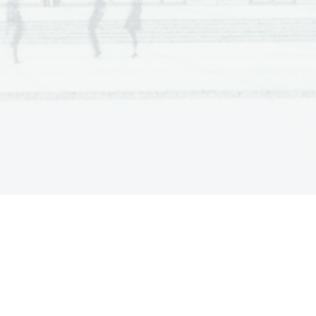
a  Scientia
  Est  Potentia  Scientia  Est  Potentia
a  Scientia
  Est  Potentia  Scientia  Est  Potentia
a  Scientia
  Est  Potentia  Scientia  Est  Potentia
a  Scientia
  Est  Potentia  Scientia  Est  Potentia
a  Scientia
  Est  Potentia  Scientia  Est  Potentia
a  Scientia
  Est  Potentia  Scientia  Est  Potentia
a  Scientia
  Est  Potentia  Scientia  Est  Potentia
a  Scientia
  Est  Potentia  Scientia  Est  Potentia
a  Scientia
  Est  Potentia  Scientia  Est  Potentia
a  Scientia
  Est  Potentia  Scientia  Est  Potentia
a  Scientia
  Est  Potentia  Scientia  Est  Potentia
a  Scientia
  Est  Potentia  Scientia  Est  Potentia
a  Scientia
  Est  Potentia  Scientia  Est  Potentia
a  Scientia
  Est  Potentia  Scientia  Est  Potentia
a  Scientia
  Est  Potentia  Scientia  Est  Potentia
a  Scientia
  Est  Potentia  Scientia  Est  Potentia
a  Scientia
  Est  Potentia  Scientia  Est  Potentia
a  Scientia
  Est  Potentia  Scientia  Est  Potentia
a  Scientia
  Est  Potentia  Scientia  Est  Potentia
a  Scientia
  Est  Potentia  Scientia  Est  Potentia
a  Scientia
  Est  Potentia  Scientia  Est  Potentia
a  Scientia
  Est  Potentia  Scientia  Est  Potentia
a  Scientia
  Est  Potentia  Scientia  Est  Potentia
a  Scientia
  Est  Potentia  Scientia  Est  Potentia
a  Scientia
  Est  Potentia  Scientia  Est  Potentia
a  Scientia
  Est  Potentia  Scientia  Est  Potentia
a  Scientia
  Est  Potentia  Scientia  Est  Potentia
a  Scientia
  Est  Potentia  Scientia  Est  Potentia
a  Scientia
  Est  Potentia  Scientia  Est  Potentia
a  Scientia
  Est  Potentia  Scientia  Est  Potentia
a  Scientia
  Est  Potentia  Scientia  Est  Potentia
a  Scientia
  Est  Potentia  Scientia  Est  Potentia
a  Scientia
  Est  Potentia  Scientia  Est  Potentia
a  Scientia
  Est  Potentia  Scientia  Est  Potentia
a  Scientia
  Est  Potentia  Scientia  Est  Potentia
a  Scientia
  Est  Potentia  Scientia  Est  Potentia
a  Scientia
  Est  Potentia  Scientia  Est  Potentia
a  Scientia
  Est  Potentia  Scientia  Est  Potentia
a  Scientia
  Est  Potentia  Scientia  Est  Potentia