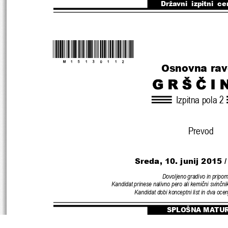
Državni  izpitni  ce
*M15130112* 
Osnovna ra
Izpitna pola 2
Prevod
Sreda, 10. juni
j 2015 
Dovoljeno gradivo in pripo
Kandidat prinese nalivno pero ali kemi
č
ni svin
č
ni
Kandidat dobi konceptni list 
in dva ocen
SPLOŠNA MATU