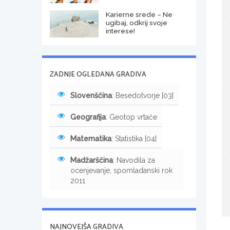
Karierne srede – Ne
ugibaj, odkrij svoje
interese!
ZADNJE OGLEDANA GRADIVA
Slovenščina
: Besedotvorje [03]
Geografija
: Geotop vrtače
Matematika
: Statistika [04]
Madžarščina
: Navodila za
ocenjevanje, spomladanski rok
2011
NAJNOVEJŠA GRADIVA