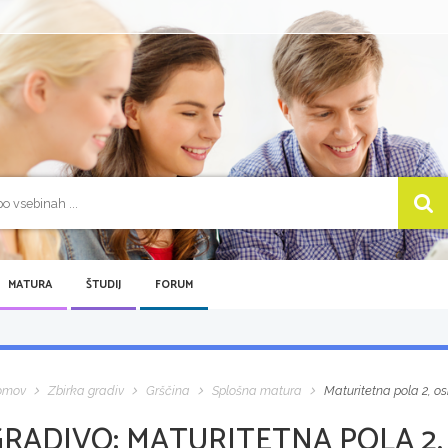
MATURA
ŠTUDIJ
FORUM
omov
Zbirka gradiv
Grščina
Splošna matura
Maturitetna pola 2, o
GRADIVO:
MATURITETNA POLA 2,