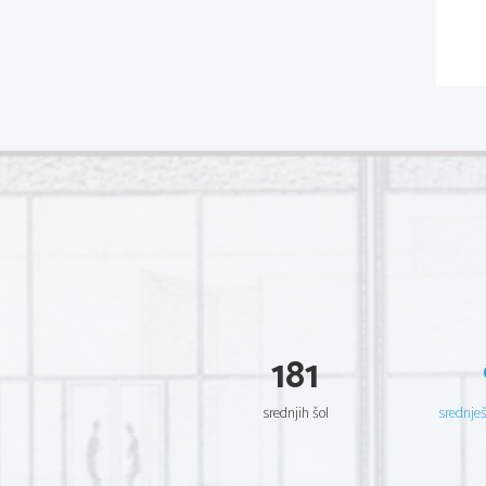
181
srednjih šol
srednje