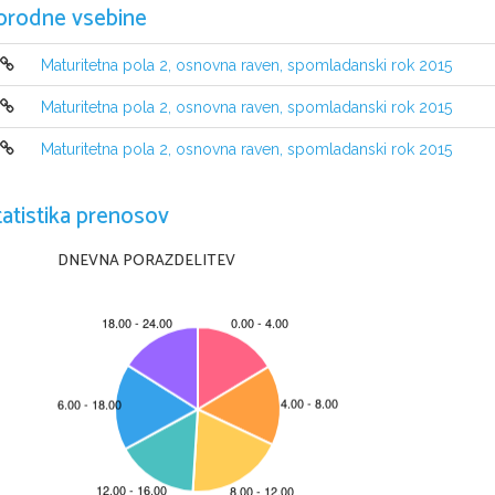
orodne vsebine
Maturitetna pola 2, osnovna raven, spomladanski rok 2015
Maturitetna pola 2, osnovna raven, spomladanski rok 2015
Maturitetna pola 2, osnovna raven, spomladanski rok 2015
tatistika prenosov
NAVODILA KANDIDATU
Pazljivo preberite ta navodila. 
Ne odpirajte izpitne pole in ne za
č
enjajte reševati naloge, dokler vam
DNEVNA PORAZDELITEV
Prilepite kodo oziroma vpiš
ite svojo šifro (v okvir
č
ek desno zgoraj na tej st
tudi na konceptni list.
Izpitna pola vsebuje besedilo v grš
č
ini, ki ga je treba prevesti v slovenš
č
in
Pišite 
v izpitno polo
z nalivnim peresom ali s kemi
č
nim svin
č
nikom. Pišite
Č
e se zmotite, napa
č
no besedo ali poved pre
č
rtajte in jo zapišite na novo
Osnutek prevoda, ki ga lahko napišete na konc
eptni list, se pri ocenjevan
Zaupajte vase in v svoje zmož
nosti. Želimo vam veliko uspeha.
Ta pola ima 8 strani, od tega 4 prazne.