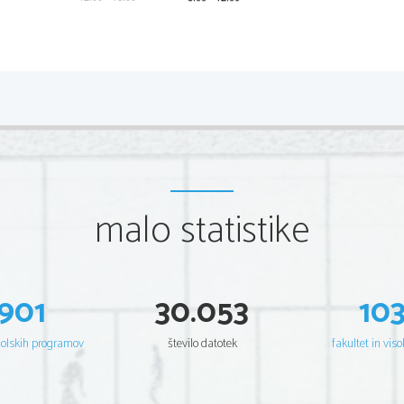
*M15130112
2/8 
Scientia  Est  Potentia  Scientia  Est  Po
tentia  Scientia  Est  Potenti
Scientia  Est  Potentia  Scientia  Est  Po
tentia  Scientia  Est  Potenti
Scientia  Est  Potentia  Scientia  Est  Po
tentia  Scientia  Est  Potenti
Scientia  Est  Potentia  Scientia  Est  Po
tentia  Scientia  Est  Potenti
Scientia  Est  Potentia  Scientia  Est  Po
tentia  Scientia  Est  Potenti
Scientia  Est  Potentia  Scientia  Est  Po
tentia  Scientia  Est  Potenti
Scientia  Est  Potentia  Scientia  Est  Po
tentia  Scientia  Est  Potenti
Scientia  Est  Potentia  Scientia  Est  Po
tentia  Scientia  Est  Potenti
Scientia  Est  Potentia  Scientia  Est  Po
tentia  Scientia  Est  Potenti
Scientia  Est  Potentia  Scientia  Est  Po
tentia  Scientia  Est  Potenti
Scientia  Est  Potentia  Scientia  Est  Po
tentia  Scientia  Est  Potenti
malo statistike
Scientia  Est  Potentia  Scientia  Est  Po
tentia  Scientia  Est  Potenti
Scientia  Est  Potentia  Scientia  Est  Po
tentia  Scientia  Est  Potenti
Scientia  Est  Potentia  Scientia  Est  Po
tentia  Scientia  Est  Potenti
Scientia  Est  Potentia  Scientia  Est  Po
tentia  Scientia  Est  Potenti
Scientia  Est  Potentia  Scientia  Est  Po
tentia  Scientia  Est  Potenti
Scientia  Est  Potentia  Scientia  Est  Po
tentia  Scientia  Est  Potenti
Scientia  Est  Potentia  Scientia  Est  Po
tentia  Scientia  Est  Potenti
Scientia  Est  Potentia  Scientia  Est  Po
tentia  Scientia  Est  Potenti
Scientia  Est  Potentia  Scientia  Est  Po
tentia  Scientia  Est  Potenti
901
30.053
10
Scientia  Est  Potentia  Scientia  Est  Po
tentia  Scientia  Est  Potenti
Scientia  Est  Potentia  Scientia  Est  Po
tentia  Scientia  Est  Potenti
Scientia  Est  Potentia  Scientia  Est  Po
tentia  Scientia  Est  Potenti
Scientia  Est  Potentia  Scientia  Est  Po
tentia  Scientia  Est  Potenti
šolskih programov
število datotek
fakultet in viso
Scientia  Est  Potentia  Scientia  Est  Po
tentia  Scientia  Est  Potenti
Scientia  Est  Potentia  Scientia  Est  Po
tentia  Scientia  Est  Potenti
Scientia  Est  Potentia  Scientia  Est  Po
tentia  Scientia  Est  Potenti
Scientia  Est  Potentia  Scientia  Est  Po
tentia  Scientia  Est  Potenti
Scientia  Est  Potentia  Scientia  Est  Po
tentia  Scientia  Est  Potenti
Scientia  Est  Potentia  Scientia  Est  Po
tentia  Scientia  Est  Potenti
Scientia  Est  Potentia  Scientia  Est  Po
tentia  Scientia  Est  Potenti