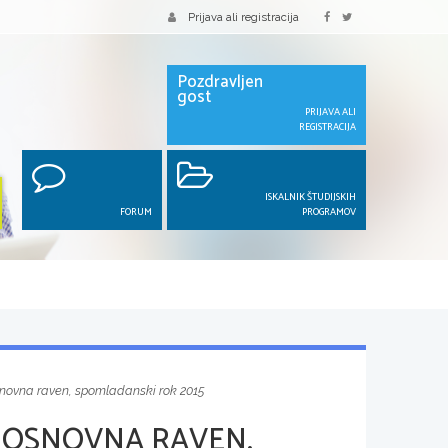
Prijava ali registracija
Pozdravljen
gost
PRIJAVA ALI
REGISTRACIJA
ISKALNIK ŠTUDIJSKIH
FORUM
PROGRAMOV
snovna raven, spomladanski rok 2015
 OSNOVNA RAVEN,