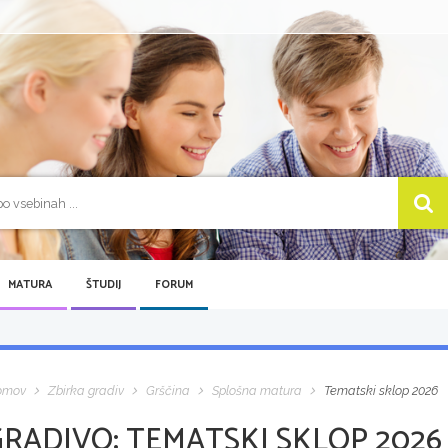
MATURA
ŠTUDIJ
FORUM
omov
Zbirka gradiv
Grščina
Splošna matura
Tematski sklop 2026
GRADIVO:
TEMATSKI SKLOP 2026