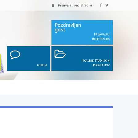
Prijava ali registracija
Pozdravljen
gost
PRIJAVA ALI
REGISTRACIJA
ISKALNIK ŠTUDIJSKIH
FORUM
PROGRAMOV