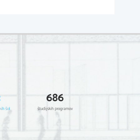
3
686
kih šol
študijskih programov