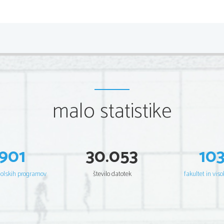
malo statistike
901
30.053
10
šolskih programov
število datotek
fakultet in viso