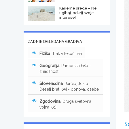
Karierne srede – Ne
ugibaj, odkrij svoje
interese!
ZADNJE OGLEDANA GRADIVA
Fizika
: Tlak v tekočinah
Geografija
: Primorska hiša -
značilnosti
Slovenščina
: Jurčič, Josip:
Deseti brat [05] - obnova, osebe
Zgodovina
: Druga svetovna
vojna [01]
S