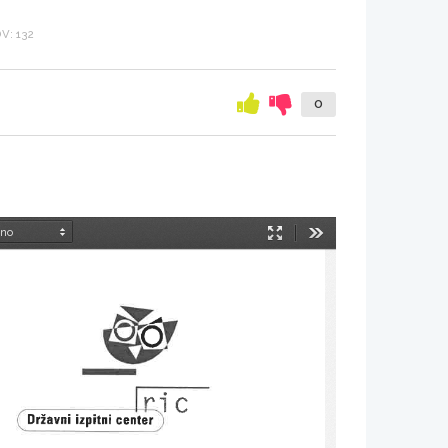
: 132
0
Način
Orodja
predstavitve