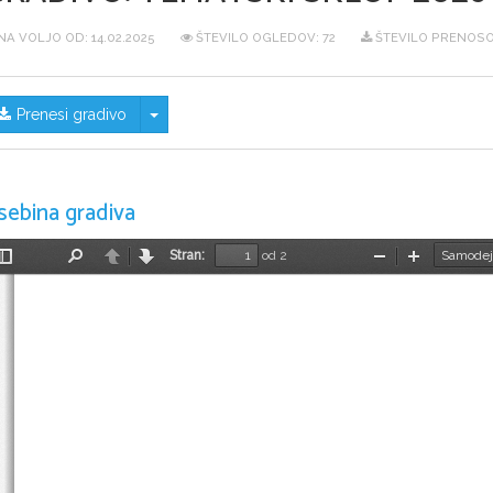
NA VOLJO OD:
14.02.2025
ŠTEVILO OGLEDOV: 72
ŠTEVILO PRENOSOV
Skrij/prikaži meni
Prenesi gradivo
sebina gradiva
Stran:
od 2
Preklopi
Najdi
Nazaj
Naprej
Pomanjšaj
Povečaj
stransko
vrstico