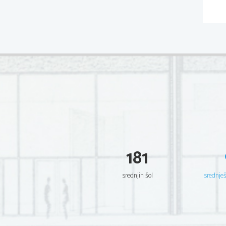
181
srednjih šol
srednje