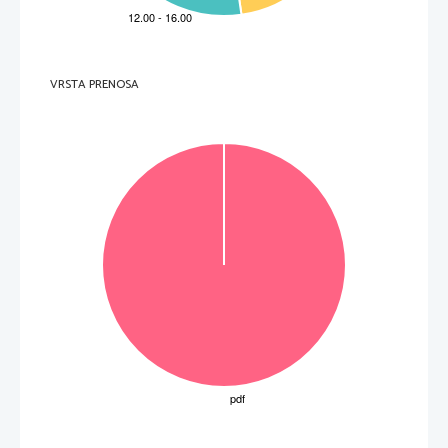
6.
Jungo
parte dalla considerazione che
A 
la gente dovrebbe essere meno diffidente e 
più solidale.
B 
i posti
-auto vuoti rappresentano un'enorme risorsa sprecata.
C 
le strade dovrebbero essere utilizzate come nastri trasportatori.
D 
il mondo degli insetti è ideale per imparare a cooperare con gli altri.
7. 
Quale espressione colloquiale vi
ene usata nel testo per riferirsi al breve passaggio in macchina?
  _____________________________________________________________________________________ 
VRSTA PRENOSA
8. 
I membri dello 
Jungo
devono rinnovare la tessera annualmente.
V 
F 
9. 
Per diventare membro dell'associazione bisogna essere
A 
italiani.
B 
maggiorenni.
C 
muniti di patente.
D 
"puliti"
 cioè mai condannati.