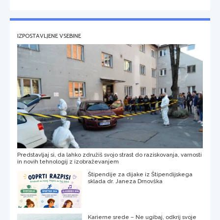
IZPOSTAVLJENE VSEBINE
Predstavljaj si, da lahko združiš svojo strast do raziskovanja, varnosti
in novih tehnologij z izobraževanjem
Štipendije za dijake iz Štipendijskega
sklada dr. Janeza Drnovška
Karierne srede – Ne ugibaj, odkrij svoje