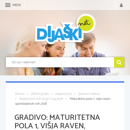
MENI
Domov
Zbirka gradiv
Italijanščina
Splošna matura
Italijanščina kot drugi in tuji jezik
Maturitetna pola 1, višja raven,
spomladanski rok 2016
GRADIVO:
MATURITETNA
POLA 1, VIŠJA RAVEN,