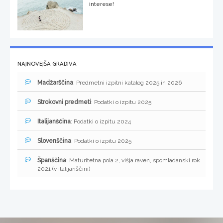
interese!
NAJNOVEJŠA GRADIVA
Madžarščina
: Predmetni izpitni katalog 2025 in 2026
Strokovni predmeti
: Podatki o izpitu 2025
Italijanščina
: Podatki o izpitu 2024
Slovenščina
: Podatki o izpitu 2025
Španščina
: Maturitetna pola 2, višja raven, spomladanski rok
2021 (v italijanščini)