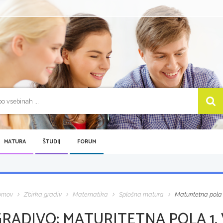
MATURA
ŠTUDIJ
FORUM
omov
Zbirka gradiv
Matematika
Splošna matura
Maturitetna pola 
GRADIVO:
MATURITETNA POLA 1, 