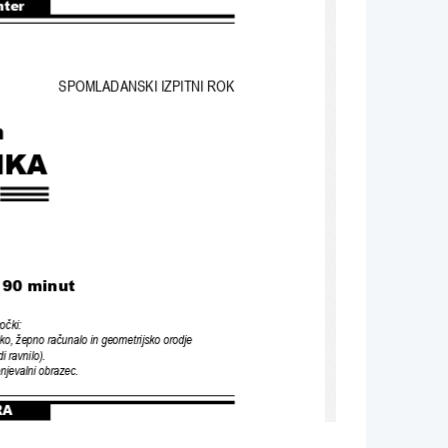
nter
SPOMLADANSKI IZPITNI ROK
n
IKA
/ 90 minut
očki
:
rko
, 
žepno računalo in geometrijsko orodje
di ravnilo
).
enjevalni obrazec
.
RA