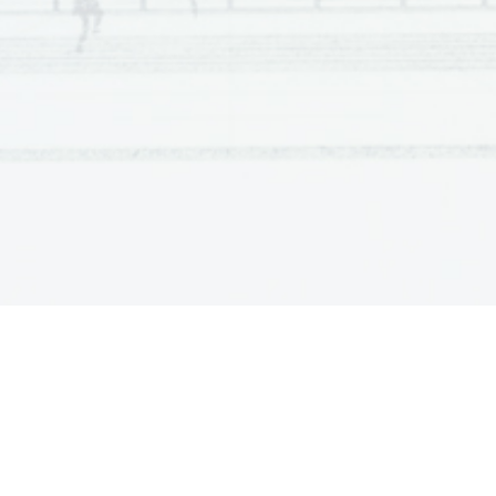
Scientia  Est  Potentia  Scientia  Est  Potentia  Scientia  Est  Potentia
Scientia  Est  Potentia  Scientia  Est  Potentia  Scientia  Est  Potentia
Scientia  Est  Potentia  Scientia  Est  Potentia  Scientia  Est  Potentia
Scientia  Est  Potentia  Scientia  Est  Potentia  Scientia  Est  Potentia
Scientia  Est  Potentia  Scientia  Est  Potentia  Scientia  Est  Potentia
Scientia  Est  Potentia  Scientia  Est  Potentia  Scientia  Est  Potentia
Scientia  Est  Potentia  Scientia  Est  Potentia  Scientia  Est  Potentia
Scientia  Est  Potentia  Scientia  Est  Potentia  Scientia  Est  Potentia
Scientia  Est  Potentia  Scientia  Est  Potentia  Scientia  Est  Potentia
Scientia  Est  Potentia  Scientia  Est  Potentia  Scientia  Est  Potentia
Scientia  Est  Potentia  Scientia  Est  Potentia  Scientia  Est  Potentia
Scientia  Est  Potentia  Scientia  Est  Potentia  Scientia  Est  Potentia
Scientia  Est  Potentia  Scientia  Est  Potentia  Scientia  Est  Potentia
Scientia  Est  Potentia  Scientia  Est  Potentia  Scientia  Est  Potentia
Scientia  Est  Potentia  Scientia  Est  Potentia  Scientia  Est  Potentia
Scientia  Est  Potentia  Scientia  Est  Potentia  Scientia  Est  Potentia
Scientia  Est  Potentia  Scientia  Est  Potentia  Scientia  Est  Potentia
Scientia  Est  Potentia  Scientia  Est  Potentia  Scientia  Est  Potentia
Scientia  Est  Potentia  Scientia  Est  Potentia  Scientia  Est  Potentia
Scientia  Est  Potentia  Scientia  Est  Potentia  Scientia  Est  Potentia
Scientia  Est  Potentia  Scientia  Est  Potentia  Scientia  Est  Potentia
Scientia  Est  Potentia  Scientia  Est  Potentia  Scientia  Est  Potentia
Scientia  Est  Potentia  Scientia  Est  Potentia  Scientia  Est  Potentia
Scientia  Est  Potentia  Scientia  Est  Potentia  Scientia  Est  Potentia
Scientia  Est  Potentia  Scientia  Est  Potentia  Scientia  Est  Potentia
Scientia  Est  Potentia  Scientia  Est  Potentia  Scientia  Est  Potentia
Scientia  Est  Potentia  Scientia  Est  Potentia  Scientia  Est  Potentia
Scientia  Est  Potentia  Scientia  Est  Potentia  Scientia  Est  Potentia
Scientia  Est  Potentia  Scientia  Est  Potentia  Scientia  Est  Potentia
Scientia  Est  Potentia  Scientia  Est  Potentia  Scientia  Est  Potentia
Scientia  Est  Potentia  Scientia  Est  Potentia  Scientia  Est  Potentia
Scientia  Est  Potentia  Scientia  Est  Potentia  Scientia  Est  Potentia
Scientia  Est  Potentia  Scientia  Est  Potentia  Scientia  Est  Potentia
Scientia  Est  Potentia  Scientia  Est  Potentia  Scientia  Est  Potentia
Scientia  Est  Potentia  Scientia  Est  Potentia  Scientia  Est  Potentia
Scientia  Est  Potentia  Scientia  Est  Potentia  Scientia  Est  Potentia
Scientia  Est  Potentia  Scientia  Est  Potentia  Scientia  Est  Potentia
Scientia  Est  Potentia  Scientia  Est  Potentia  Scientia  Est  Potentia
Scientia  Est  Potentia  Scientia  Est  Potentia  Scientia  Est  Potentia
Scientia  Est  Potentia  Scientia  Est  Potentia  Scientia  Est  Potentia