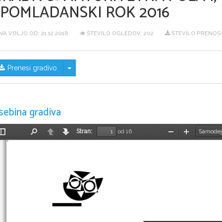
SPOMLADANSKI ROK 2016
NA VOLJO OD:
21.12.2018
ŠTEVILO OGLEDOV: 202
ŠTEVILO PRENOSO
Skrij/prikaži meni
Prenesi gradivo
sebina gradiva
Stran:
od 16
Preklopi
Najdi
Nazaj
Naprej
Pomanjšaj
Povečaj
stransko
vrstico