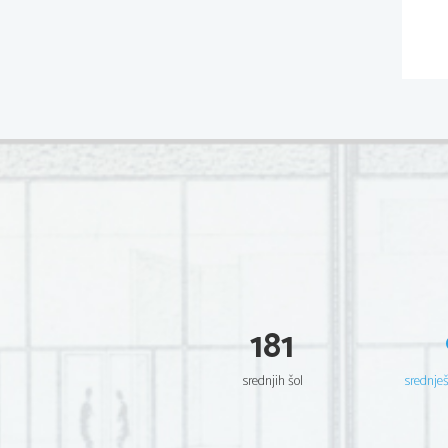
181
srednjih šol
srednje