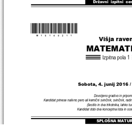
Državni  izpitni  ce
*M16140211
*
Višja rave
MATEMAT
Izpitna pola 
1
Sobota, 4. junij 2016 
Dovoljeno gradivo in pripom
Kandidat prinese nalivno pero ali kemični svinčnik
, 
svinčnik
, 
radi
(
šestilo in dva trikotnika
, 
lahko tu
Kandidat dobi dva konceptna lista in oc
SPLOŠNA MATU