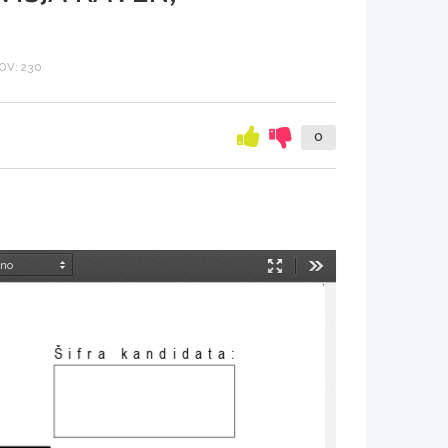
V: 230
0
Način
Orodja
predstavitve
Šifra kandidata
: