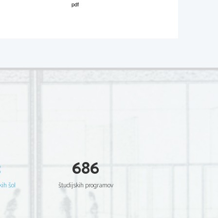
02
*
.
V sivo polje ne pišite
  Scientia  Est  Potentia  Scientia  Est  Potentia
  Scientia  Est  Potentia  Scientia  Est  Potentia
  Scientia  Est  Potentia  Scientia  Est  Potentia
  Scientia  Est  Potentia  Scientia  Est  Potentia
  Scientia  Est  Potentia  Scientia  Est  Potentia
  Scientia  Est  Potentia  Scientia  Est  Potentia
  Scientia  Est  Potentia  Scientia  Est  Potentia
  Scientia  Est  Potentia  Scientia  Est  Potentia
  Scientia  Est  Potentia  Scientia  Est  Potentia
  Scientia  Est  Potentia  Scientia  Est  Potentia
  Scientia  Est  Potentia  Scientia  Est  Potentia
  Scientia  Est  Potentia  Scientia  Est  Potentia
  Scientia  Est  Potentia  Scientia  Est  Potentia
  Scientia  Est  Potentia  Scientia  Est  Potentia
  Scientia  Est  Potentia  Scientia  Est  Potentia
  Scientia  Est  Potentia  Scientia  Est  Potentia
  Scientia  Est  Potentia  Scientia  Est  Potentia
  Scientia  Est  Potentia  Scientia  Est  Potentia
  Scientia  Est  Potentia  Scientia  Est  Potentia
  Scientia  Est  Potentia  Scientia  Est  Potentia
3
686
  Scientia  Est  Potentia  Scientia  Est  Potentia
  Scientia  Est  Potentia  Scientia  Est  Potentia
  Scientia  Est  Potentia  Scientia  Est  Potentia
  Scientia  Est  Potentia  Scientia  Est  Potentia
kih šol
študijskih programov
  Scientia  Est  Potentia  Scientia  Est  Potentia
  Scientia  Est  Potentia  Scientia  Est  Potentia
  Scientia  Est  Potentia  Scientia  Est  Potentia
  Scientia  Est  Potentia  Scientia  Est  Potentia
  Scientia  Est  Potentia  Scientia  Est  Potentia
  Scientia  Est  Potentia  Scientia  Est  Potentia
  Scientia  Est  Potentia  Scientia  Est  Potentia