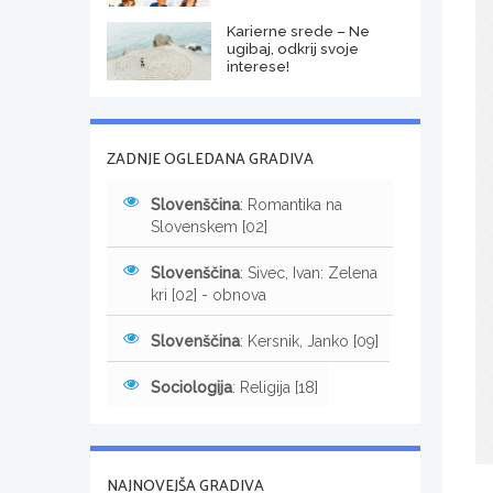
Karierne srede – Ne
ugibaj, odkrij svoje
interese!
ZADNJE OGLEDANA GRADIVA
Slovenščina
: Romantika na
Slovenskem [02]
Slovenščina
: Sivec, Ivan: Zelena
kri [02] - obnova
Slovenščina
: Kersnik, Janko [09]
Sociologija
: Religija [18]
NAJNOVEJŠA GRADIVA