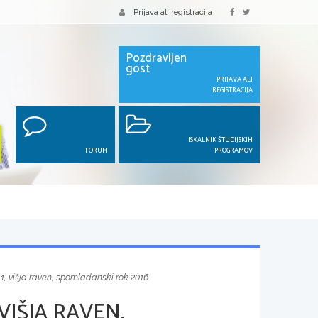
Prijava ali registracija
Pozdravljen
gost
PRIJAVA ALI
REGISTRACIJA
ISKALNIK ŠTUDIJSKIH
FORUM
PROGRAMOV
1, višja raven, spomladanski rok 2016
VIŠJA RAVEN,