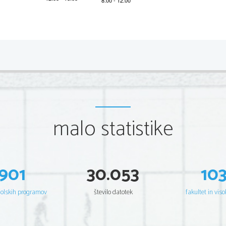
*M16140211
2/16 
Scientia  Est  Potentia  Scientia  Est  Potentia  Scientia  Est  Potentia
Scientia  Est  Potentia  Scientia  Est  Potentia  Scientia  Est  Potentia
Scientia  Est  Potentia  Scientia  Est  Potentia  Scientia  Est  Potentia
Scientia  Est  Potentia  Scientia  Est  Potentia  Scientia  Est  Potentia
Scientia  Est  Potentia  Scientia  Est  Potentia  Scientia  Est  Potentia
Scientia  Est  Potentia  Scientia  Est  Potentia  Scientia  Est  Potentia
Scientia  Est  Potentia  Scientia  Est  Potentia  Scientia  Est  Potentia
Scientia  Est  Potentia  Scientia  Est  Potentia  Scientia  Est  Potentia
Scientia  Est  Potentia  Scientia  Est  Potentia  Scientia  Est  Potentia
Scientia  Est  Potentia  Scientia  Est  Potentia  Scientia  Est  Potentia
Scientia  Est  Potentia  Scientia  Est  Potentia  Scientia  Est  Potentia
malo statistike
Scientia  Est  Potentia  Scientia  Est  Potentia  Scientia  Est  Potentia
Scientia  Est  Potentia  Scientia  Est  Potentia  Scientia  Est  Potentia
Scientia  Est  Potentia  Scientia  Est  Potentia  Scientia  Est  Potentia
Scientia  Est  Potentia  Scientia  Est  Potentia  Scientia  Est  Potentia
Scientia  Est  Potentia  Scientia  Est  Potentia  Scientia  Est  Potentia
Scientia  Est  Potentia  Scientia  Est  Potentia  Scientia  Est  Potentia
Scientia  Est  Potentia  Scientia  Est  Potentia  Scientia  Est  Potentia
Scientia  Est  Potentia  Scientia  Est  Potentia  Scientia  Est  Potentia
Scientia  Est  Potentia  Scientia  Est  Potentia  Scientia  Est  Potentia
901
30.053
10
Scientia  Est  Potentia  Scientia  Est  Potentia  Scientia  Est  Potentia
Scientia  Est  Potentia  Scientia  Est  Potentia  Scientia  Est  Potentia
Scientia  Est  Potentia  Scientia  Est  Potentia  Scientia  Est  Potentia
Scientia  Est  Potentia  Scientia  Est  Potentia  Scientia  Est  Potentia
šolskih programov
število datotek
fakultet in viso
Scientia  Est  Potentia  Scientia  Est  Potentia  Scientia  Est  Potentia
Scientia  Est  Potentia  Scientia  Est  Potentia  Scientia  Est  Potentia
Scientia  Est  Potentia  Scientia  Est  Potentia  Scientia  Est  Potentia
Scientia  Est  Potentia  Scientia  Est  Potentia  Scientia  Est  Potentia
Scientia  Est  Potentia  Scientia  Est  Potentia  Scientia  Est  Potentia
Scientia  Est  Potentia  Scientia  Est  Potentia  Scientia  Est  Potentia
Scientia  Est  Potentia  Scientia  Est  Potentia  Scientia  Est  Potentia