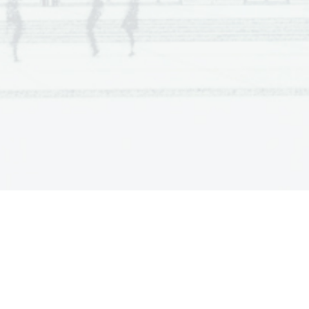
  Scientia  Est  Potentia  Scientia  Est  Potentia
  Scientia  Est  Potentia  Scientia  Est  Potentia
  Scientia  Est  Potentia  Scientia  Est  Potentia
  Scientia  Est  Potentia  Scientia  Est  Potentia
  Scientia  Est  Potentia  Scientia  Est  Potentia
  Scientia  Est  Potentia  Scientia  Est  Potentia
  Scientia  Est  Potentia  Scientia  Est  Potentia
  Scientia  Est  Potentia  Scientia  Est  Potentia
  Scientia  Est  Potentia  Scientia  Est  Potentia
  Scientia  Est  Potentia  Scientia  Est  Potentia
  Scientia  Est  Potentia  Scientia  Est  Potentia
  Scientia  Est  Potentia  Scientia  Est  Potentia
  Scientia  Est  Potentia  Scientia  Est  Potentia
  Scientia  Est  Potentia  Scientia  Est  Potentia
  Scientia  Est  Potentia  Scientia  Est  Potentia
  Scientia  Est  Potentia  Scientia  Est  Potentia
  Scientia  Est  Potentia  Scientia  Est  Potentia
  Scientia  Est  Potentia  Scientia  Est  Potentia
  Scientia  Est  Potentia  Scientia  Est  Potentia
  Scientia  Est  Potentia  Scientia  Est  Potentia
  Scientia  Est  Potentia  Scientia  Est  Potentia
  Scientia  Est  Potentia  Scientia  Est  Potentia
  Scientia  Est  Potentia  Scientia  Est  Potentia
  Scientia  Est  Potentia  Scientia  Est  Potentia
  Scientia  Est  Potentia  Scientia  Est  Potentia
  Scientia  Est  Potentia  Scientia  Est  Potentia
  Scientia  Est  Potentia  Scientia  Est  Potentia
  Scientia  Est  Potentia  Scientia  Est  Potentia
  Scientia  Est  Potentia  Scientia  Est  Potentia
  Scientia  Est  Potentia  Scientia  Est  Potentia
  Scientia  Est  Potentia  Scientia  Est  Potentia
  Scientia  Est  Potentia  Scientia  Est  Potentia
  Scientia  Est  Potentia  Scientia  Est  Potentia
  Scientia  Est  Potentia  Scientia  Est  Potentia
  Scientia  Est  Potentia  Scientia  Est  Potentia
  Scientia  Est  Potentia  Scientia  Est  Potentia
  Scientia  Est  Potentia  Scientia  Est  Potentia
  Scientia  Est  Potentia  Scientia  Est  Potentia
  Scientia  Est  Potentia  Scientia  Est  Potentia
  Scientia  Est  Potentia  Scientia  Est  Potentia