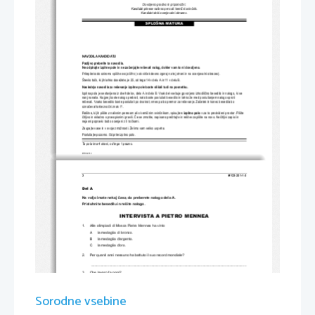
Dovoljeno gradivo in pripomo
č
ki:
Kandidat prinese nalivno pero ali kemi
č
ni svin
č
nik.
Kandidat dobi ocenjevalni obrazec.
SPLOŠNA MATURA
NAVODILA KANDIDATU
Pazljivo preberite ta navodila.
Ne odpirajte izpitne pole in ne za
č
enjajte reševati nalog, dokl
er vam to ni dovoljeno.
Prilepite kodo oziroma vpiš
ite svojo šifro (v okvir
č
ek desno zgoraj na tej strani
 in na ocenjevalni obrazec).
Število to
č
k, ki jih lahko dosežete, je 25, od tega 14 v delu A in 11 v delu B. 
Naslednja navodila za reševanje izpitne 
pole boste slišali tudi na posnetku.
Izpitna pola je sestavljena iz dveh delov, dela 
A in dela B. Vsak del vsebuje govorjeno izhodiš
č
no besedilo in nalogo, ki se 
nanj nanaša. Najprej boste nalogo prebrali, nato boste posluša
li besedilo in lahko že m
ed poslušanjem nalogo sproti 
reševali. Vsako besedilo boste poslušali po dv
akrat, vmes pa bo premor za reševanje. Za
č
etek in konec besedila bo 
ozna
č
eval takle zvo
č
ni znak /*/.
Rešitve, ki jih pišite z nalivnim peresom ali s kemi
č
nim svin
č
nikom, vpisujte 
v izpitno polo
v za to predvideni prostor. Pišite 
č
itljivo in skladno s 
pravopisnimi pravili. 
Č
e se zmotite, napisano pre
č
rtajte in rešitev zapišite na novo. Ne
č
itljivi zapisi in 
nejasni popravki bodo ocenjeni z 0 to
č
kami.
Zaupajte vase in v svoje zmož
nosti. Želimo vam veliko uspeha.
Poslušajte pozorno. Odprite izpitno polo.
Ta pola ima 4 strani, od tega 1 prazno.
© RIC 2012
2 
M122-221-1-2 
Del A 
Na voljo imate nekaj 
č
asa, da preberete nalogo dela A. 
Prisluhnite besedilu in rešite nalogo. 
INTERVISTA A PI
ETRO MENNEA 
1.     Alle olimpiadi di Mosca Pietro Mennea ha vinto 
A 
la medaglia di bronzo. 
B 
la medaglia d'argento. 
C 
la medaglia d'oro. 
2.     Per quanti anni nessuno ha battuto il suo record mondiale? 
  _____________________________________________________________________________________    
3.     Che lavoro fa oggi? 
  _____________________________________________________________________________________    
4.     La fondazione Pietro Mennea incoraggia le persone a occuparsi di sport.  
V 
F 
Sorodne vsebine
5.     A Barletta, la sua città natale, Mennea gareggiava con: 
A     le     automobili.     
B 
gli atleti corridori. 