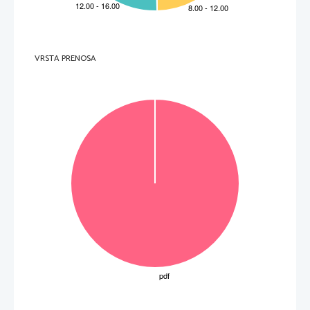
3.     A che ora comincia lo spettacolo? 
  _____________________________________________________________________________________    
4.     Il comune di Alessandria organizza corsi per prepararsi meglio  
all'esame di maturità.  
V 
F 
5.     È la prima volta che si organizza un simile incontro. 
V 
F 
6.     Quanto costa il biglietto d'entrata? 
_______________________________________________________
VRSTA PRENOSA
7.     Gli studenti riceveranno l'attestato di frequenza. 
V 
F 
8. 
Corillo racconta
 è 
. 
______________________________________________________________________
9.     L'A.I.D.O. è un ospedale. 
V 
F 
10.   Si raccoglieranno i fondi con la vendita di dipinti. 
V 
F 
11.   Accompagnerà l'evento la musica. 
V 
F 
(11 to
č
k) 