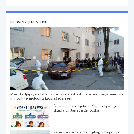
IZPOSTAVLJENE VSEBINE
Predstavljaj si, da lahko združiš svojo strast do raziskovanja, varnosti
in novih tehnologij z izobraževanjem
Štipendije za dijake iz Štipendijskega
sklada dr. Janeza Drnovška
Karierne srede – Ne ugibaj, odkrij svoje