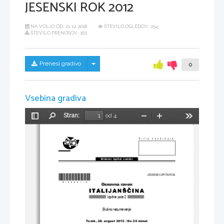
JESENSKI ROK 2012
NA VOLJO OD:
21.12.2018
ŠTEVILO OGLEDOV: 254
ŠTEVILO PRENOSOV: 162
Skrij/prikaži meni
Prenesi gradivo
0
Vsebina gradiva
Stran:
od 4
Preklopi
Najdi
Pomanjšaj
Povečaj
Orodja
stransko
vrstico
Šifra kandidata:
Državni  izpitni  center
*M12222112*
JESENSKI IZPITNI ROK
Osnovna raven
Izpitna pola 2
Slušno razumevanje
Torek, 28. avgust 
2012 / Do 20 minut