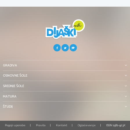
GRADIVA
OSNOVNE ŠOLE
SREDNJE ŠOLE
MATURA
ŠTUDIJ
Pogoji uporabe
Pravila
Kontakt
Oglaševanje
ISSN 1581-923X