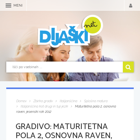
MENI
Domov
Zbirka gradiv
Italijanščina
Splošna matura
Italijanščina kot drugi in tuji jezik
Maturitetna pola 2, osnovna
raven, jesenski rok 2012
GRADIVO:
MATURITETNA
POLA 2, OSNOVNA RAVEN,