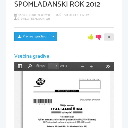
SPOMLADANSKI ROK 2012
NA VOLJO OD:
21.12.2018
ŠTEVILO OGLEDOV: 278
ŠTEVILO PRENOSOV: 226
Skrij/prikaži meni
Prenesi gradivo
0
Vsebina gradiva
Stran:
od 8
Preklopi
Najdi
Pomanjšaj
Povečaj
Orodja
stransko
vrstico
Šifra kandidata:
Državni  izpitni  center
*M12122213*
SPOMLADANSKI IZPITNI ROK
Višja raven
Izpitna pola 3
Pisno sporo
č
anje
A) Pisni sestavek (v eni od stalnih sporo
č
anjskih oblik) (150–180 besed)
B) Pisni sestavek na temo iz književnosti (250–300 besed)
Sobota, 16. junij 2012 
/ 90 minut (30 + 60)