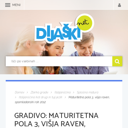
MENI
Domov
Zbirka gradiv
Italijanščina
Splošna matura
Italijanščina kot drugi in tuji jezik
Maturitetna pola 3, višja raven,
spomladanski rok 2012
GRADIVO:
MATURITETNA
POLA 3, VIŠJA RAVEN,