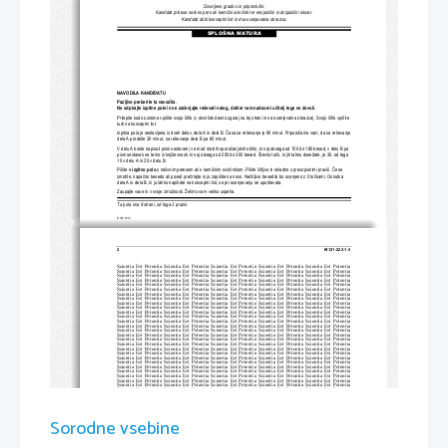
Dovoljeno gradivo in pripomo
č
ki:
Kandidat prinese nalivno pero ali kemi
č
ni svin
č
nik ter enojezi
č
ni in dvojezi
č
ni slovar.
Kandidat dobi konceptni list 
in dva ocenjevalna obrazca.
SPLOŠNA MATURA
NAVODILA KANDIDATU
Pazljivo preberite ta navodila.
Ne odpirajte izpitne pole in ne za
č
enjajte reševati nalog, dokler vam nadzorni u
č
itelj tega ne dovoli.
Prilepite kodo oziroma vpiš
ite svojo šifro (v okvir
č
ek desno zgoraj na tej strani in na oc
enjevalna obrazca). Svojo šifro vpišite 
tudi na konceptni list.
Izpitna pola je sestavljena iz dveh delov, dela A in dela B. 
Č
asa za reševanje je 90 minut. Priporo
č
amo vam, da za reševanje 
dela A porabite 30 minut, za reševanje dela B pa 60 minut.
V delu A boste napisali pisni sest
avek (v eni od stalnih sporo
č
anjskih oblik), ki naj obsega od 150 do 180 besed, v delu B pa 
pisni sestavek na temo iz književnosti
, ki naj obsega od 250 do 300 besed. Število to
č
k, ki jih lahko dosežete, je 30, od tega 
10 v delu A in 20 v delu B.
Pišite 
v izpitno polo
z nalivnim peresom ali s kemi
č
nim svin
č
nikom. Pišite 
č
itljivo in skladno s pr
avopisnimi pravili. 
Č
e se 
zmotite, napa
č
no besedo ali poved pre
č
rtajte in jo zapišite na novo. Ne
č
itljivo besedilo bo ocenjeno z 0 to
č
kami. Osnutka 
dela A in dela B, ki ju lahko napišete na k
onceptni list, se pri oc
enjevanju ne upoštevata.
Zaupajte vase in v svoje zmož
nosti. Želimo vam veliko uspeha.
Ta pola ima 8 strani, od tega 2 prazni.
© RIC 2012
2 
M121-222-1-3 
Scientia  Est  Potentia  Scientia  Est  Po
tentia  Scientia  Est  Potentia  Scientia
  Est  Potentia  Scientia  Est  Potentia
Scientia  Est  Potentia  Scientia  Est  Po
tentia  Scientia  Est  Potentia  Scientia
  Est  Potentia  Scientia  Est  Potentia
Scientia  Est  Potentia  Scientia  Est  Po
tentia  Scientia  Est  Potentia  Scientia
  Est  Potentia  Scientia  Est  Potentia
Scientia  Est  Potentia  Scientia  Est  Po
tentia  Scientia  Est  Potentia  Scientia
  Est  Potentia  Scientia  Est  Potentia
Scientia  Est  Potentia  Scientia  Est  Po
tentia  Scientia  Est  Potentia  Scientia
  Est  Potentia  Scientia  Est  Potentia
Scientia  Est  Potentia  Scientia  Est  Po
tentia  Scientia  Est  Potentia  Scientia
  Est  Potentia  Scientia  Est  Potentia
Scientia  Est  Potentia  Scientia  Est  Po
tentia  Scientia  Est  Potentia  Scientia
  Est  Potentia  Scientia  Est  Potentia
Scientia  Est  Potentia  Scientia  Est  Po
tentia  Scientia  Est  Potentia  Scientia
  Est  Potentia  Scientia  Est  Potentia
Scientia  Est  Potentia  Scientia  Est  Po
tentia  Scientia  Est  Potentia  Scientia
  Est  Potentia  Scientia  Est  Potentia
Scientia  Est  Potentia  Scientia  Est  Po
tentia  Scientia  Est  Potentia  Scientia
  Est  Potentia  Scientia  Est  Potentia
Scientia  Est  Potentia  Scientia  Est  Po
tentia  Scientia  Est  Potentia  Scientia
  Est  Potentia  Scientia  Est  Potentia
Scientia  Est  Potentia  Scientia  Est  Po
tentia  Scientia  Est  Potentia  Scientia
  Est  Potentia  Scientia  Est  Potentia
Scientia  Est  Potentia  Scientia  Est  Po
tentia  Scientia  Est  Potentia  Scientia
  Est  Potentia  Scientia  Est  Potentia
Scientia  Est  Potentia  Scientia  Est  Po
tentia  Scientia  Est  Potentia  Scientia
  Est  Potentia  Scientia  Est  Potentia
Scientia  Est  Potentia  Scientia  Est  Po
tentia  Scientia  Est  Potentia  Scientia
  Est  Potentia  Scientia  Est  Potentia
Scientia  Est  Potentia  Scientia  Est  Po
tentia  Scientia  Est  Potentia  Scientia
  Est  Potentia  Scientia  Est  Potentia
Scientia  Est  Potentia  Scientia  Est  Po
tentia  Scientia  Est  Potentia  Scientia
  Est  Potentia  Scientia  Est  Potentia
Scientia  Est  Potentia  Scientia  Est  Po
tentia  Scientia  Est  Potentia  Scientia
  Est  Potentia  Scientia  Est  Potentia
Scientia  Est  Potentia  Scientia  Est  Po
tentia  Scientia  Est  Potentia  Scientia
  Est  Potentia  Scientia  Est  Potentia
Scientia  Est  Potentia  Scientia  Est  Po
tentia  Scientia  Est  Potentia  Scientia
  Est  Potentia  Scientia  Est  Potentia
Scientia  Est  Potentia  Scientia  Est  Po
tentia  Scientia  Est  Potentia  Scientia
  Est  Potentia  Scientia  Est  Potentia
Scientia  Est  Potentia  Scientia  Est  Po
tentia  Scientia  Est  Potentia  Scientia
  Est  Potentia  Scientia  Est  Potentia
Scientia  Est  Potentia  Scientia  Est  Po
tentia  Scientia  Est  Potentia  Scientia
  Est  Potentia  Scientia  Est  Potentia
Scientia  Est  Potentia  Scientia  Est  Po
tentia  Scientia  Est  Potentia  Scientia
  Est  Potentia  Scientia  Est  Potentia
Scientia  Est  Potentia  Scientia  Est  Po
tentia  Scientia  Est  Potentia  Scientia
  Est  Potentia  Scientia  Est  Potentia
Scientia  Est  Potentia  Scientia  Est  Po
tentia  Scientia  Est  Potentia  Scientia
  Est  Potentia  Scientia  Est  Potentia
Scientia  Est  Potentia  Scientia  Est  Po
tentia  Scientia  Est  Potentia  Scientia
  Est  Potentia  Scientia  Est  Potentia
Scientia  Est  Potentia  Scientia  Est  Po
tentia  Scientia  Est  Potentia  Scientia
  Est  Potentia  Scientia  Est  Potentia
Scientia  Est  Potentia  Scientia  Est  Po
tentia  Scientia  Est  Potentia  Scientia
  Est  Potentia  Scientia  Est  Potentia
Scientia  Est  Potentia  Scientia  Est  Po
tentia  Scientia  Est  Potentia  Scientia
  Est  Potentia  Scientia  Est  Potentia
Scientia  Est  Potentia  Scientia  Est  Po
tentia  Scientia  Est  Potentia  Scientia
  Est  Potentia  Scientia  Est  Potentia
Scientia  Est  Potentia  Scientia  Est  Po
tentia  Scientia  Est  Potentia  Scientia
  Est  Potentia  Scientia  Est  Potentia
Scientia  Est  Potentia  Scientia  Est  Po
tentia  Scientia  Est  Potentia  Scientia
  Est  Potentia  Scientia  Est  Potentia
Sorodne vsebine
Scientia  Est  Potentia  Scientia  Est  Po
tentia  Scientia  Est  Potentia  Scientia
  Est  Potentia  Scientia  Est  Potentia
Scientia  Est  Potentia  Scientia  Est  Po
tentia  Scientia  Est  Potentia  Scientia
  Est  Potentia  Scientia  Est  Potentia
Scientia  Est  Potentia  Scientia  Est  Po
tentia  Scientia  Est  Potentia  Scientia
  Est  Potentia  Scientia  Est  Potentia
Scientia  Est  Potentia  Scientia  Est  Po
tentia  Scientia  Est  Potentia  Scientia
  Est  Potentia  Scientia  Est  Potentia
Scientia  Est  Potentia  Scientia  Est  Po
tentia  Scientia  Est  Potentia  Scientia
  Est  Potentia  Scientia  Est  Potentia
Scientia  Est  Potentia  Scientia  Est  Po
tentia  Scientia  Est  Potentia  Scientia
  Est  Potentia  Scientia  Est  Potentia
Scientia  Est  Potentia  Scientia  Est  Po
tentia  Scientia  Est  Potentia  Scientia
  Est  Potentia  Scientia  Est  Potentia