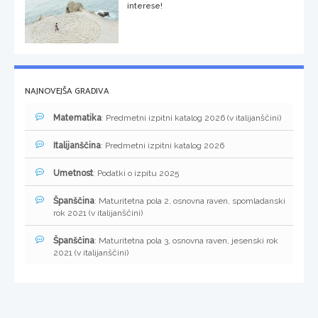
interese!
NAJNOVEJŠA GRADIVA
Matematika
: Predmetni izpitni katalog 2026 (v italijanščini)
Italijanščina
: Predmetni izpitni katalog 2026
Umetnost
: Podatki o izpitu 2025
Španščina
: Maturitetna pola 2, osnovna raven, spomladanski
rok 2021 (v italijanščini)
Španščina
: Maturitetna pola 3, osnovna raven, jesenski rok
2021 (v italijanščini)