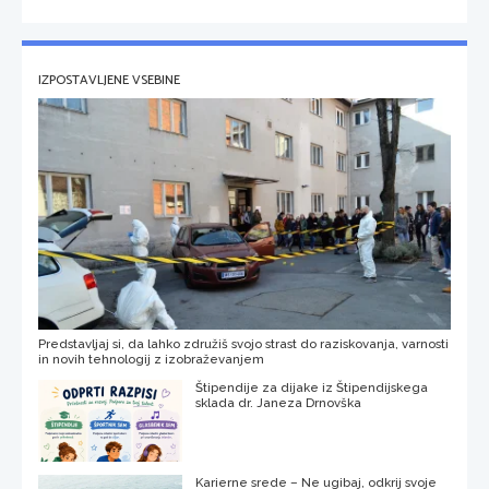
IZPOSTAVLJENE VSEBINE
Predstavljaj si, da lahko združiš svojo strast do raziskovanja, varnosti
in novih tehnologij z izobraževanjem
Štipendije za dijake iz Štipendijskega
sklada dr. Janeza Drnovška
Karierne srede – Ne ugibaj, odkrij svoje