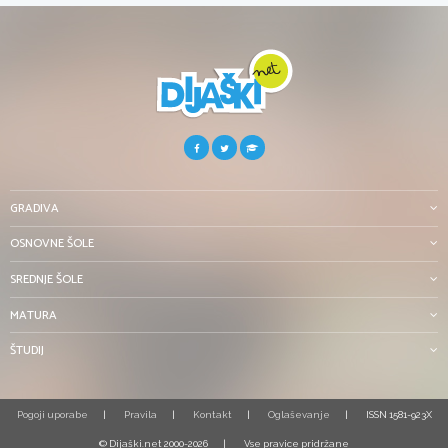
GRADIVA
OSNOVNE ŠOLE
SREDNJE ŠOLE
MATURA
ŠTUDIJ
Pogoji uporabe
Pravila
Kontakt
Oglaševanje
ISSN 1581-923X
© Dijaški.net 2000-2026
Vse pravice pridržane