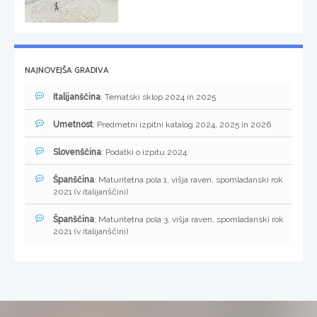
NAJNOVEJŠA GRADIVA
Italijanščina
: Tematski sklop 2024 in 2025
Umetnost
: Predmetni izpitni katalog 2024, 2025 in 2026
Slovenščina
: Podatki o izpitu 2024
Španščina
: Maturitetna pola 1, višja raven, spomladanski rok
2021 (v italijanščini)
Španščina
: Maturitetna pola 3, višja raven, spomladanski rok
2021 (v italijanščini)