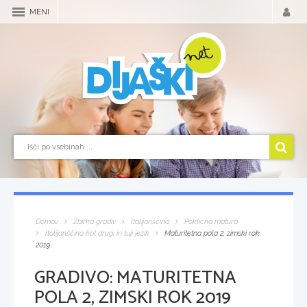
MENI
Domov
Zbirka gradiv
Italijanščina
Poklicna matura
Italijanščina kot drugi in tuji jezik
Maturitetna pola 2, zimski rok
2019
GRADIVO:
MATURITETNA
POLA 2, ZIMSKI ROK 2019