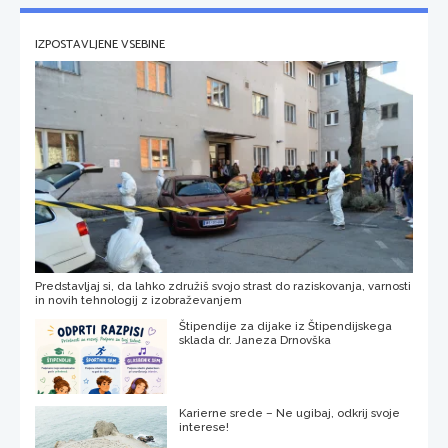
IZPOSTAVLJENE VSEBINE
Predstavljaj si, da lahko združiš svojo strast do raziskovanja, varnosti
in novih tehnologij z izobraževanjem
Štipendije za dijake iz Štipendijskega
sklada dr. Janeza Drnovška
Karierne srede – Ne ugibaj, odkrij svoje
interese!