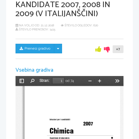
KANDIDATE 2007, 2008 IN
2009 (V ITALIJANŠČINI)
NA VOLJO OD:
21.12.2018
ŠTEVILO OGLEDOV: 620
ŠTEVILO PRENOSOV: 1415
Skrij/prikaži meni
Prenesi gradivo
+7
Vsebina gradiva
Stran:
od 74
Preklopi
Najdi
Pomanjšaj
Povečaj
Orodja
stransko
vrstico
Istruzioni per i candidatidi  
2007
Chimica 
Esperienze di laboratorio