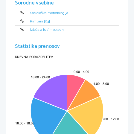
Sorodne vsebine
Sociološka metodologija
Rimljani [04]
Izločala [02] - bolezni
Statistika prenosov
DNEVNA PORAZDELITEV
2
Chimica – esperienze di laboratorio
 INDICE 
1. 
Purificazione dei miscugli
...............................................................................
4 
2. 
Reazioni ioniche, formazione di sali poco solubili
...........................................
9 
3. 
Identificazione di una sostanza sconosciuta  ...................................................
14 
4. 
Determinazione gravimetrica degli ioni solfato(VI) ..........................................
18 
5. 
Acidi e basi .....................................................................................................
22 
6. 
Conducibilità elettrica delle soluzioni ed elementi galvaniche
.........................
27 
7. 
Composti di coordinazione
.............................................................................
33 
8. 
Influenza della struttura sulla solubilità delle sostanze
...................................
38 
9. 
Proprietà degli alcoli in relazione alla loro struttura
........................................
42 
10.  Proprietà delle aldeidi e dei chetoni
...............................................................
47 
11.  Cromatografia su carta degli amminoacidi   .....................................................
53 
12.  Sintesi dell’acido acetilsalicilico – aspirina
.....................................................
57 