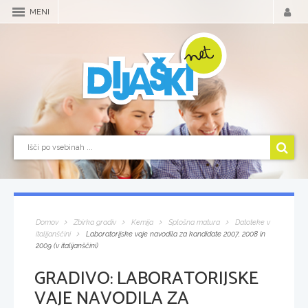
MENI
Domov
Zbirka gradiv
Kemija
Splošna matura
Datoteke v
italijanščini
Laboratorijske vaje navodila za kandidate 2007, 2008 in
2009 (v italijanščini)
GRADIVO:
LABORATORIJSKE
VAJE NAVODILA ZA