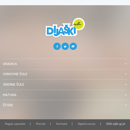
GRADIVA
OSNOVNE ŠOLE
SREDNJE ŠOLE
MATURA
ŠTUDIJ
Pogoji uporabe
Pravila
Kontakt
Oglaševanje
ISSN 1581-923X