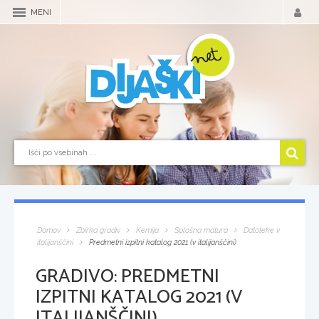
MENI
Domov
Zbirka gradiv
Kemija
Splošna matura
Datoteke v
italijanščini
Predmetni izpitni katalog 2021 (v italijanščini)
GRADIVO:
PREDMETNI
IZPITNI KATALOG 2021 (V
ITALIJANŠČINI)