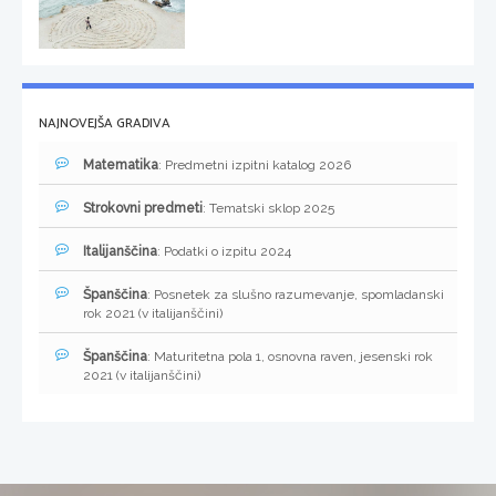
NAJNOVEJŠA GRADIVA
Matematika
: Predmetni izpitni katalog 2026
Strokovni predmeti
: Tematski sklop 2025
Italijanščina
: Podatki o izpitu 2024
Španščina
: Posnetek za slušno razumevanje, spomladanski
rok 2021 (v italijanščini)
Španščina
: Maturitetna pola 1, osnovna raven, jesenski rok
2021 (v italijanščini)