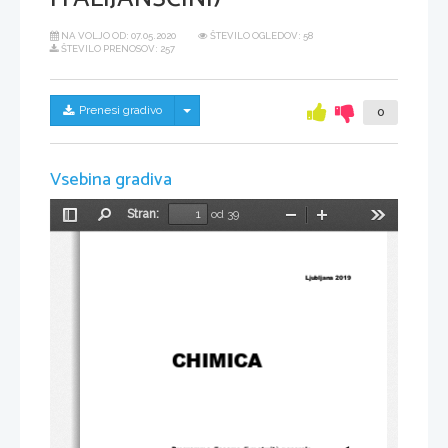
NA VOLJO OD:
07.05.2020
ŠTEVILO OGLEDOV: 58
ŠTEVILO PRENOSOV: 257
Skrij/prikaži meni
Prenesi gradivo
0
Vsebina gradiva
Stran:
od 39
Preklopi
Najdi
Pomanjšaj
Povečaj
Orodja
stransko
vrstico
Ljubljana 2019 
CHIMICA 
Programma d'esame di maturità generale