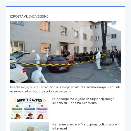
IZPOSTAVLJENE VSEBINE
Predstavljaj si, da lahko združiš svojo strast do raziskovanja, varnosti
in novih tehnologij z izobraževanjem
Štipendije za dijake iz Štipendijskega
sklada dr. Janeza Drnovška
Karierne srede – Ne ugibaj, odkrij svoje
interese!