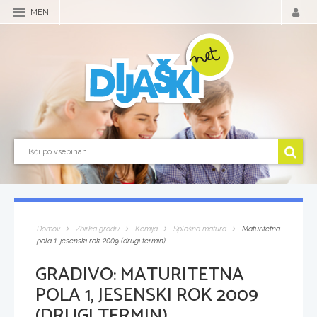
MENI
Domov
Zbirka gradiv
Kemija
Splošna matura
Maturitetna
pola 1, jesenski rok 2009 (drugi termin)
GRADIVO:
MATURITETNA
POLA 1, JESENSKI ROK 2009
(DRUGI TERMIN)