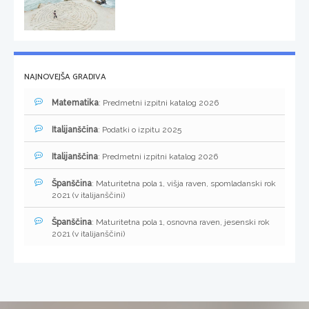
NAJNOVEJŠA GRADIVA
Matematika
: Predmetni izpitni katalog 2026
Italijanščina
: Podatki o izpitu 2025
Italijanščina
: Predmetni izpitni katalog 2026
Španščina
: Maturitetna pola 1, višja raven, spomladanski rok
2021 (v italijanščini)
Španščina
: Maturitetna pola 1, osnovna raven, jesenski rok
2021 (v italijanščini)