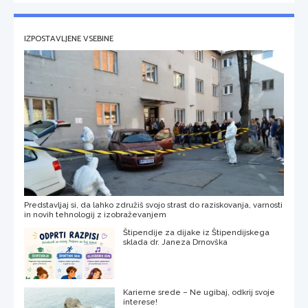
IZPOSTAVLJENE VSEBINE
Predstavljaj si, da lahko združiš svojo strast do raziskovanja, varnosti
in novih tehnologij z izobraževanjem
Štipendije za dijake iz Štipendijskega
sklada dr. Janeza Drnovška
Karierne srede – Ne ugibaj, odkrij svoje
interese!