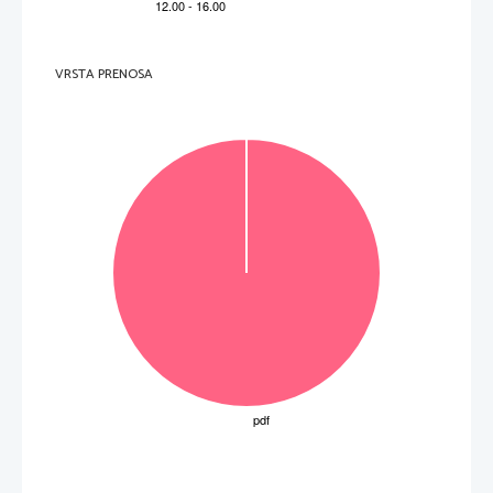
Mn
Pm
Np
186,2
54,94
(264)
(145)
(237)
Bh
Re
Tc
(98)
107
25
43
75
61
93
7
PERIODNI  SISTEM  ELEMENTOV
Mo
Nd
52,00
95,94
183,8
144,2
238,0
(266)
Cr
W
Sg
106
U
24
42
74
60
92
6
50,94
92,91
180,9
140,9
231,0
Nb
Db
(262)
Ta
Pa
Pr
105
V
23
41
73
59
91
5
VRSTA PRENOSA
Zr
47,87
91,22
178,5
140,1
232,0
(261)
Th
Ce
Hf
Rf
Ti
104
22
40
72
58
90
4
–1
138,9
44,96
88,91
La
Ac
(227)
Sc
Y
21
39
57
89
 K
3
–1 
–1
–1
Lantanoidi
 mol
 = 8,31 kPa L mol
 = 96500 A s mol
Aktinoidi
Mg
23
9,012
24,31
40,08
87,62
137,3
(226)
Ca
Ra
Ba
Be
Sr
12
20
38
56
88
II
 = 6,02 · 10
2
4
6,941
132,9
22,99
39,10
85,47
Rb
(223)
Na
Cs
Fr
Li
K
11
19
37
55
87
1
I
3
A
N
R
F
2
3
4
5
6
7