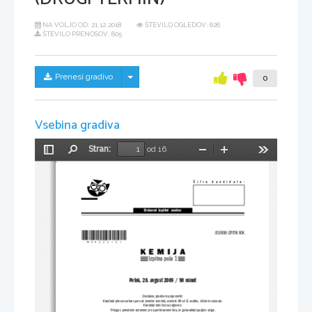
NA VOLJO OD:
21.12.2018
ŠTEVILO OGLEDOV: 626
ŠTEVILO PRENOSOV: 605
Skrij/prikaži meni
Prenesi gradivo
0
Vsebina gradiva
Stran:
od 16
Preklopi
Najdi
Pomanjšaj
Povečaj
Orodja
stransko
vrstico
Šifra kandidata:
Državni  izpitni  center
*M09243121*
JESENSKI IZPITNI ROK
K
E
M
I
J
A
Izpitna pola 1
Petek, 28. avgust 2009 / 90 minut
Dovoljeno gradivo in pripomočki:
Kandidat prinese nalivno pero ali kemični svinčnik, svinčnik HB ali B, radirko, šilček in računalo.
Kandidat dobi list za odgovore.
Priloga s periodnim sistemom je na perforiran
em listu, ki ga kandidat pazljivo iztrga.