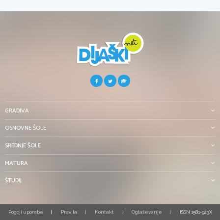
GRADIVA
OSNOVNE ŠOLE
SREDNJE ŠOLE
MATURA
ŠTUDIJ
Pogoji uporabe
Pravila
Kontakt
Oglaševanje
ISSN 1581-923X