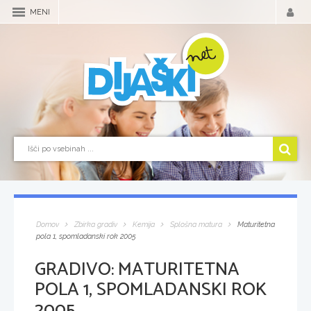
MENI
Domov
Zbirka gradiv
Kemija
Splošna matura
Maturitetna
pola 1, spomladanski rok 2005
GRADIVO:
MATURITETNA
POLA 1, SPOMLADANSKI ROK
2005