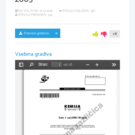
NA VOLJO OD:
21.12.2018
ŠTEVILO OGLEDOV: 567
ŠTEVILO PRENOSOV: 931
Skrij/prikaži meni
Prenesi gradivo
+8
Vsebina gradiva
Stran:
od 16
Preklopi
Najdi
Pomanjšaj
Povečaj
Orodja
stransko
vrstico
[ifra  kandidata:
Dr`avni izpitni center
*M05143111*
 SPOMLADANSKI ROK
KEMIJA
Izpitna pola 1
 Torek, 7. junij 2005 / 90 minut
Dovoljeno dodatno gradivo in pripomo~ki: kandidat prinese s seboj nalivno pero
ali kemi~ni svin~nik, svin~nik HB ali B, plasti~no radirko, {il~ek in `epni ra~unalnik.
Kandidat dobi list za odgovore.