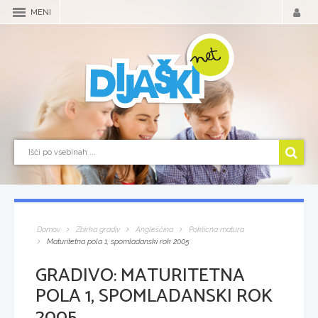
MENI
Domov
Zbirka gradiv
Angleščina
Poklicna matura
Maturitetna pola 1, spomladanski rok 2005
GRADIVO:
MATURITETNA
POLA 1, SPOMLADANSKI ROK
2005