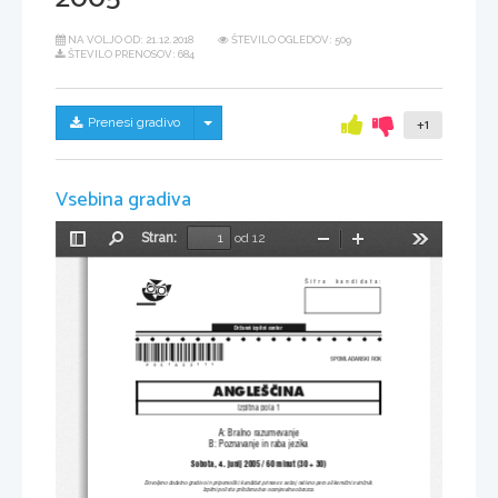
NA VOLJO OD:
21.12.2018
ŠTEVILO OGLEDOV: 509
ŠTEVILO PRENOSOV: 684
Skrij/prikaži meni
Prenesi gradivo
+1
Vsebina gradiva
Stran:
od 12
Preklopi
Najdi
Pomanjšaj
Povečaj
Orodja
stransko
vrstico
[ifra  kandidata:
Dr`avni izpitni center
*P051A22111*
SPOMLADANSKI ROK
ANGLE[^INA
Izpitna pola 1
A: Bralno razumevanje
B: Poznavanje in raba jezika
Sobota, 4. junij 2005 / 60 minut (30 + 30)
Dovoljeno dodatno gradivo in pripomo~ki: kandidat prinese s seboj nalivno pero ali kemi~ni svin~nik.
Izpitni poli sta prilo`ena dva ocenjevalna obrazca.