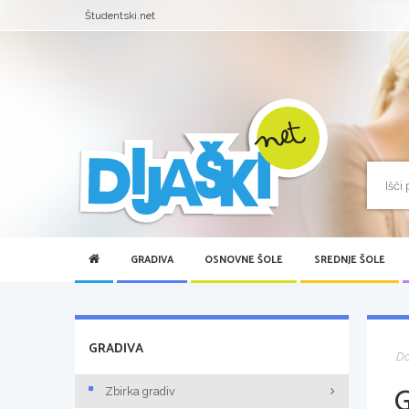
Študentski.net
GRADIVA
OSNOVNE ŠOLE
SREDNJE ŠOLE
GRADIVA
D
Zbirka gradiv