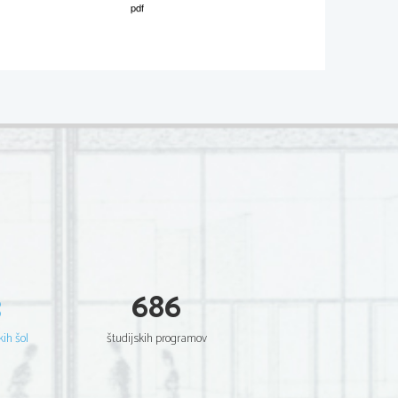
M051-421-1-1 
 Scientia Est Potentia Scientia Est Potentia 
 Scientia Est Potentia Scientia Est Potentia 
 Scientia Est Potentia Scientia Est Potentia 
 Scientia Est Potentia Scientia Est Potentia 
 Scientia Est Potentia Scientia Est Potentia 
 Scientia Est Potentia Scientia Est Potentia 
 Scientia Est Potentia Scientia Est Potentia 
 Scientia Est Potentia Scientia Est Potentia 
 Scientia Est Potentia Scientia Est Potentia 
 Scientia Est Potentia Scientia Est Potentia 
 Scientia Est Potentia Scientia Est Potentia 
 Scientia Est Potentia Scientia Est Potentia 
 Scientia Est Potentia Scientia Est Potentia 
 Scientia Est Potentia Scientia Est Potentia 
 Scientia Est Potentia Scientia Est Potentia 
 Scientia Est Potentia Scientia Est Potentia 
 Scientia Est Potentia Scientia Est Potentia 
 Scientia Est Potentia Scientia Est Potentia 
 Scientia Est Potentia Scientia Est Potentia 
 Scientia Est Potentia Scientia Est Potentia 
3
686
 Scientia Est Potentia Scientia Est Potentia 
 Scientia Est Potentia Scientia Est Potentia 
 Scientia Est Potentia Scientia Est Potentia 
 Scientia Est Potentia Scientia Est Potentia 
kih šol
študijskih programov
 Scientia Est Potentia Scientia Est Potentia 
 Scientia Est Potentia Scientia Est Potentia 
 Scientia Est Potentia Scientia Est Potentia 
 Scientia Est Potentia Scientia Est Potentia 
 Scientia Est Potentia Scientia Est Potentia 
 Scientia Est Potentia Scientia Est Potentia 
 Scientia Est Potentia Scientia Est Potentia 