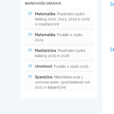
S
NAJNOVEJŠA GRADIVA
Matematika
: Predmetni izpitni
katalog 2022, 2023, 2024 in 2025
(v madžarščini)
Matematika
: Podatki o izpitu
2024
S
Madžarščina
: Predmetni izpitni
katalog 2025 in 2026
Umetnost
: Podatki o izpitu 2025
Španščina
: Maturitetna pola 1,
osnovna raven, spomladanski rok
2021 (v italijanščini)