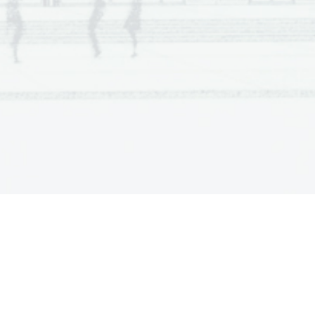
 Scientia Est Potentia Scientia Est Potentia 
 Scientia Est Potentia Scientia Est Potentia 
 Scientia Est Potentia Scientia Est Potentia 
 Scientia Est Potentia Scientia Est Potentia 
 Scientia Est Potentia Scientia Est Potentia 
 Scientia Est Potentia Scientia Est Potentia 
 Scientia Est Potentia Scientia Est Potentia 
 Scientia Est Potentia Scientia Est Potentia 
 Scientia Est Potentia Scientia Est Potentia 
 Scientia Est Potentia Scientia Est Potentia 
 Scientia Est Potentia Scientia Est Potentia 
 Scientia Est Potentia Scientia Est Potentia 
 Scientia Est Potentia Scientia Est Potentia 
 Scientia Est Potentia Scientia Est Potentia 
 Scientia Est Potentia Scientia Est Potentia 
 Scientia Est Potentia Scientia Est Potentia 
 Scientia Est Potentia Scientia Est Potentia 
 Scientia Est Potentia Scientia Est Potentia 
 Scientia Est Potentia Scientia Est Potentia 
 Scientia Est Potentia Scientia Est Potentia 
 Scientia Est Potentia Scientia Est Potentia 
 Scientia Est Potentia Scientia Est Potentia 
 Scientia Est Potentia Scientia Est Potentia 
 Scientia Est Potentia Scientia Est Potentia 
 Scientia Est Potentia Scientia Est Potentia 
 Scientia Est Potentia Scientia Est Potentia 
 Scientia Est Potentia Scientia Est Potentia 
 Scientia Est Potentia Scientia Est Potentia 
 Scientia Est Potentia Scientia Est Potentia 
 Scientia Est Potentia Scientia Est Potentia 
 Scientia Est Potentia Scientia Est Potentia 
 Scientia Est Potentia Scientia Est Potentia 
 Scientia Est Potentia Scientia Est Potentia 
 Scientia Est Potentia Scientia Est Potentia 
 Scientia Est Potentia Scientia Est Potentia 
 Scientia Est Potentia Scientia Est Potentia 
 Scientia Est Potentia Scientia Est Potentia 
 Scientia Est Potentia Scientia Est Potentia 
 Scientia Est Potentia Scientia Est Potentia 