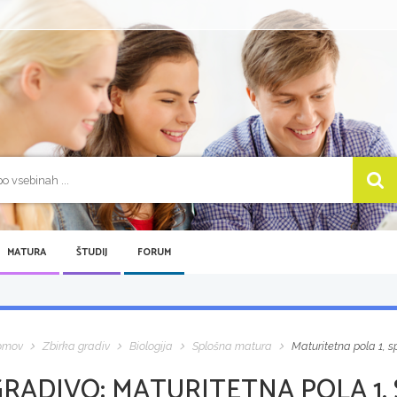
MATURA
ŠTUDIJ
FORUM
omov
Zbirka gradiv
Biologija
Splošna matura
Maturitetna pola 1, 
GRADIVO:
MATURITETNA POLA 1,