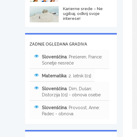
Karierne srede – Ne
ugibaj, odkrij svoje
interese!
ZADNJE OGLEDANA GRADIVA
Slovenščina
: Prešeren, France:
Sonetje nesreče
Matematika
: 2. letnik [01]
Slovenščina
: Dim, Dušan:
Distorzija [01] - obnova osebe
Slovenščina
: Provoost, Anne:
Padec - obnova