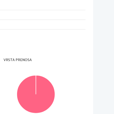
og, dokler vam nadzorni u~itelj tega ne dovoli.
 strani in na list za odgovore.
VRSTA PRENOSA
tako da obkro`ite ~rko pred njim. Naloge, pri katerih bo
vin~nikom. Na list za odgovore jih vna{ajte sproti. 