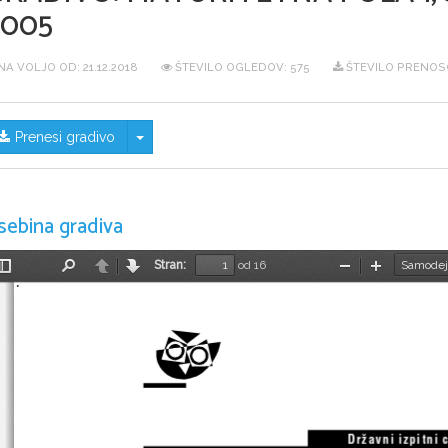
2005
NA VOLJO OD:
21.12.2018
ŠTEVILO OGLEDOV: 575
ŠTEVILO PRENOSO
Skrij/prikaži meni
Prenesi gradivo
sebina gradiva
Stran:
od 16
Preklopi
Najdi
Nazaj
Naprej
Pomanjšaj
Povečaj
stransko
vrstico
 Dr`avni izpitni 