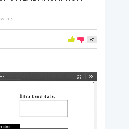
V: 1217
+7
Način
Orodja
predstavitve
[ifra  kandidata:
center