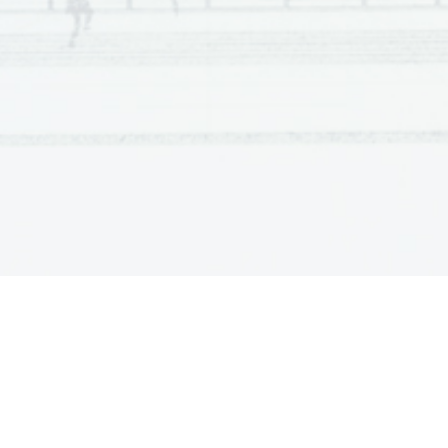
Scientia Est Potentia Scientia Est Potentia Scientia Est Potentia
Scientia Est Potentia Scientia Est Potentia Scientia Est Potentia
Scientia Est Potentia Scientia Est Potentia Scientia Est Potentia
Scientia Est Potentia Scientia Est Potentia Scientia Est Potentia
Scientia Est Potentia Scientia Est Potentia Scientia Est Potentia
Scientia Est Potentia Scientia Est Potentia Scientia Est Potentia
Scientia Est Potentia Scientia Est Potentia Scientia Est Potentia
Scientia Est Potentia Scientia Est Potentia Scientia Est Potentia
Scientia Est Potentia Scientia Est Potentia Scientia Est Potentia
Scientia Est Potentia Scientia Est Potentia Scientia Est Potentia
Scientia Est Potentia Scientia Est Potentia Scientia Est Potentia
Scientia Est Potentia Scientia Est Potentia Scientia Est Potentia
Scientia Est Potentia Scientia Est Potentia Scientia Est Potentia
Scientia Est Potentia Scientia Est Potentia Scientia Est Potentia
Scientia Est Potentia Scientia Est Potentia Scientia Est Potentia
Scientia Est Potentia Scientia Est Potentia Scientia Est Potentia
Scientia Est Potentia Scientia Est Potentia Scientia Est Potentia
Scientia Est Potentia Scientia Est Potentia Scientia Est Potentia
Scientia Est Potentia Scientia Est Potentia Scientia Est Potentia
Scientia Est Potentia Scientia Est Potentia Scientia Est Potentia
Scientia Est Potentia Scientia Est Potentia Scientia Est Potentia
Scientia Est Potentia Scientia Est Potentia Scientia Est Potentia
Scientia Est Potentia Scientia Est Potentia Scientia Est Potentia
Scientia Est Potentia Scientia Est Potentia Scientia Est Potentia
Scientia Est Potentia Scientia Est Potentia Scientia Est Potentia
Scientia Est Potentia Scientia Est Potentia Scientia Est Potentia
Scientia Est Potentia Scientia Est Potentia Scientia Est Potentia
Scientia Est Potentia Scientia Est Potentia Scientia Est Potentia
Scientia Est Potentia Scientia Est Potentia Scientia Est Potentia
Scientia Est Potentia Scientia Est Potentia Scientia Est Potentia
Scientia Est Potentia Scientia Est Potentia Scientia Est Potentia
Scientia Est Potentia Scientia Est Potentia Scientia Est Potentia
Scientia Est Potentia Scientia Est Potentia Scientia Est Potentia
Scientia Est Potentia Scientia Est Potentia Scientia Est Potentia
Scientia Est Potentia Scientia Est Potentia Scientia Est Potentia
Scientia Est Potentia Scientia Est Potentia Scientia Est Potentia
Scientia Est Potentia Scientia Est Potentia Scientia Est Potentia
Scientia Est Potentia Scientia Est Potentia Scientia Est Potentia
Scientia Est Potentia Scientia Est Potentia Scientia Est Potentia