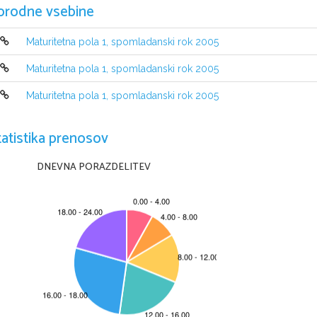
orodne vsebine
Maturitetna pola 1, spomladanski rok 2005
Maturitetna pola 1, spomladanski rok 2005
Maturitetna pola 1, spomladanski rok 2005
NAVODILA KANDIDATU
tatistika prenosov
Pazljivo preberite ta navodila. Ne obra~ajte strani in ne re{ujte nal
Prilepite kodo oziroma vpi{ite svojo {ifro v okvir~ek desno zgoraj na tej
DNEVNA PORAZDELITEV
Pri re{evanju izberite en odgovor, ker je samo eden pravilen, in sicer 
izbranih ve~ odgovorov, bodo ocenjene   z ni~ to~kami. 
Odgovore v izpitni poli obkro`ujte z nalivnim peresom ali kemi~nim s
Pri tem upo{tevajte navodila na njem.
Zaupajte vase in v svoje sposobnosti.
@elimo vam veliko uspeha.
Ta pola ima 16 strani.
C
RIC  2005