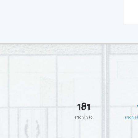
181
srednjih šol
srednje