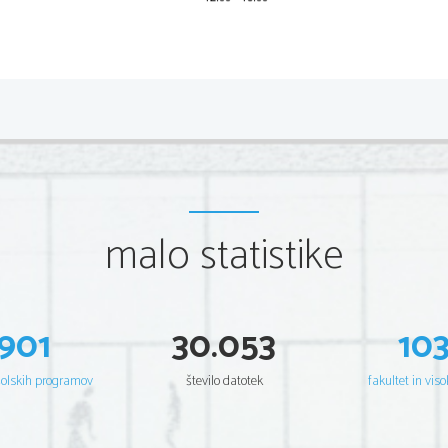
2 
Scientia Est Potentia Scientia Est Potentia Scientia Est Potentia
Scientia Est Potentia Scientia Est Potentia Scientia Est Potentia
Scientia Est Potentia Scientia Est Potentia Scientia Est Potentia
Scientia Est Potentia Scientia Est Potentia Scientia Est Potentia
Scientia Est Potentia Scientia Est Potentia Scientia Est Potentia
Scientia Est Potentia Scientia Est Potentia Scientia Est Potentia
Scientia Est Potentia Scientia Est Potentia Scientia Est Potentia
Scientia Est Potentia Scientia Est Potentia Scientia Est Potentia
Scientia Est Potentia Scientia Est Potentia Scientia Est Potentia
Scientia Est Potentia Scientia Est Potentia Scientia Est Potentia
Scientia Est Potentia Scientia Est Potentia Scientia Est Potentia
Scientia Est Potentia Scientia Est Potentia Scientia Est Potentia
malo statistike
Scientia Est Potentia Scientia Est Potentia Scientia Est Potentia
Scientia Est Potentia Scientia Est Potentia Scientia Est Potentia
Scientia Est Potentia Scientia Est Potentia Scientia Est Potentia
Scientia Est Potentia Scientia Est Potentia Scientia Est Potentia
Scientia Est Potentia Scientia Est Potentia Scientia Est Potentia
Scientia Est Potentia Scientia Est Potentia Scientia Est Potentia
Scientia Est Potentia Scientia Est Potentia Scientia Est Potentia
Scientia Est Potentia Scientia Est Potentia Scientia Est Potentia
901
30.053
10
Scientia Est Potentia Scientia Est Potentia Scientia Est Potentia
Scientia Est Potentia Scientia Est Potentia Scientia Est Potentia
Scientia Est Potentia Scientia Est Potentia Scientia Est Potentia
Scientia Est Potentia Scientia Est Potentia Scientia Est Potentia
šolskih programov
število datotek
fakultet in viso
Scientia Est Potentia Scientia Est Potentia Scientia Est Potentia
Scientia Est Potentia Scientia Est Potentia Scientia Est Potentia
Scientia Est Potentia Scientia Est Potentia Scientia Est Potentia
Scientia Est Potentia Scientia Est Potentia Scientia Est Potentia
Scientia Est Potentia Scientia Est Potentia Scientia Est Potentia
Scientia Est Potentia Scientia Est Potentia Scientia Est Potentia
Scientia Est Potentia Scientia Est Potentia Scientia Est Potentia