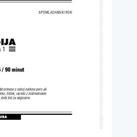
SPOMLADANSKI ROK
IJA
a 1
5 / 90 minut
t prinese s seboj nalivno pero ali 
rko, {il~ek, ravnilo z milimetrskim 
dobi list za odgovore. 
URA