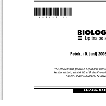
*M05142111*
BIOLOG
Izpitna pol
Petek, 10. junij 200
Dovoljeno dodatno gradivo in pripomo~ki: kandida
kemi~ni svin~nik, svin~nik HB ali B, plasti~no radi
merilom in `epni ra~unalnik. Kandidat 
SPLO[NA MAT