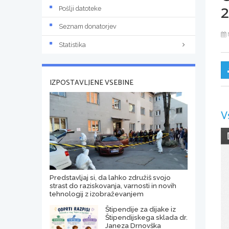
Pošlji datoteke
Seznam donatorjev
Statistika
IZPOSTAVLJENE VSEBINE
V
Predstavljaj si, da lahko združiš svojo
strast do raziskovanja, varnosti in novih
tehnologij z izobraževanjem
Štipendije za dijake iz
Štipendijskega sklada dr.
Janeza Drnovška