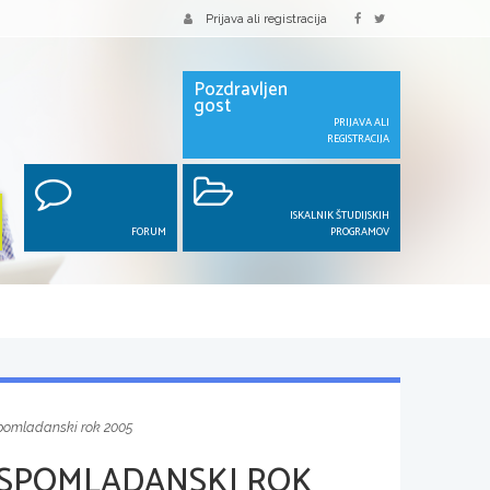
Prijava ali registracija
Pozdravljen
gost
PRIJAVA ALI
REGISTRACIJA
ISKALNIK ŠTUDIJSKIH
FORUM
PROGRAMOV
spomladanski rok 2005
 SPOMLADANSKI ROK