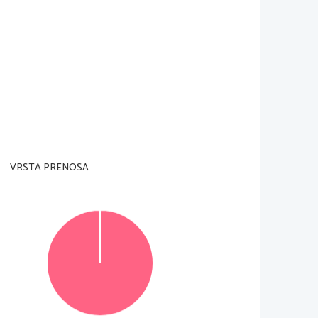
nadzorni u
č
itelj tega ne dovoli.
rani
 in na ocenjevalni obrazec).
 posamezno nalogo je število to
č
k navedeno v 
VRSTA PRENOSA
riodnega sistema v prilogi.
e 
v izpitno polo
v za to predvideni prostor. 
o. Ne
č
itljivi zapisi in nejasni popravki bodo 
ultata z vsemi vmesnimi ra
č
uni in sklepi. 
Č
e ste 
alec oceni.
© RIC 2013