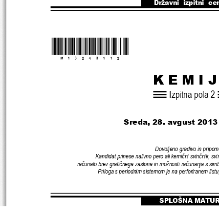
Državni  izpitni  ce
*M13243112*
K E M I J
Izpitna pola 2
Sreda, 28. avgust 
2013 
Dovoljeno gradivo in pripo
Kandidat prinese nalivno pero ali kemi
č
ni svin
č
nik, svi
ra
č
unalo brez grafi
č
nega zaslona in možnosti ra
č
unanja s simb
Priloga s periodnim sistemom je na perforir
anem listu,
SPLOŠNA MATU