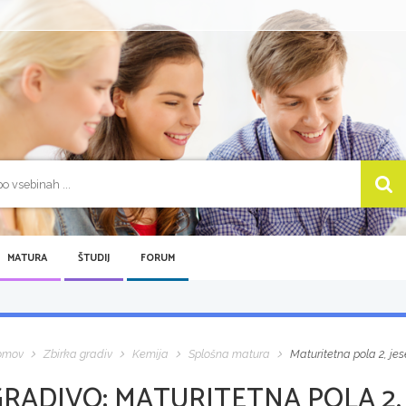
MATURA
ŠTUDIJ
FORUM
omov
Zbirka gradiv
Kemija
Splošna matura
Maturitetna pola 2, jese
GRADIVO:
MATURITETNA POLA 2, 