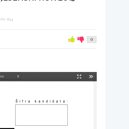
OV: 654
0
Način
Orodja
predstavitve
Šifra kandidata: