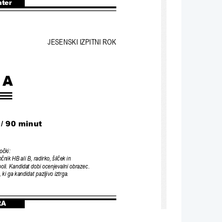
nter
JESENSKI IZPITNI ROK
 A
/ 90 minut
mo
č
ki:
n
č
nik HB ali B, radirko, šil
č
ek in 
oli. Kandidat 
dobi ocenjevalni obrazec.
 ki ga kandidat pazljivo iztrga.
RA