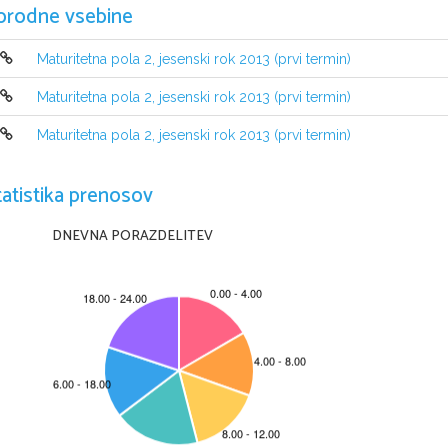
orodne vsebine
Maturitetna pola 2, jesenski rok 2013 (prvi termin)
Maturitetna pola 2, jesenski rok 2013 (prvi termin)
Maturitetna pola 2, jesenski rok 2013 (prvi termin)
NAVODILA KANDIDATU
Pazljivo preberite ta navodila. 
tatistika prenosov
Ne odpirajte izpitne pole in ne za
č
enjajte reševati nalog, dokler vam 
Prilepite kodo oziroma vpiš
ite svojo šifro (v okvir
č
ek desno zgoraj na tej st
Izpitna pola vsebuje 15 nalog. Število to
č
k, ki jih lahko dosežete, je 80.
 Za
DNEVNA PORAZDELITEV
izpitni poli. Pri reševanju uporabite relativne atom
ske mase elementov iz pe
Rešitve, ki jih pišite z nalivnim peresom ali s kemi
č
nim svin
č
nikom, vpisujt
Pišite 
č
itljivo. 
Č
e se zmotite, napisano pre
č
rtajte in rešitev zapišite na nov
ocenjeni z 0 to
č
kami.
Pri ra
č
unskih nalogah mora biti jasno in korektno preds
tavljena pot do rez
nalogo reševali na ve
č
 na
č
inov, jasno ozna
č
ite, katero rešitev naj ocenjev
Zaupajte vase in v svoje zmož
nosti. Želimo vam veliko uspeha.
Ta pola ima 20 strani, od tega 2 prazni.