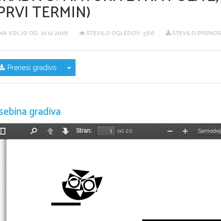
PRVI TERMIN)
NA VOLJO OD:
21.12.2018
ŠTEVILO OGLEDOV: 566
ŠTEVILO PRENOS
Skrij/prikaži meni
Prenesi gradivo
sebina gradiva
Stran:
od 20
Preklopi
Najdi
Nazaj
Naprej
Pomanjšaj
Povečaj
stransko
vrstico