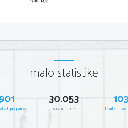
2 
Scientia  Est  Potentia  Scien
tia  Est  Potentia  Scientia  Est  Potentia
Scientia  Est  Potentia  Scien
tia  Est  Potentia  Scientia  Est  Potentia
Scientia  Est  Potentia  Scien
tia  Est  Potentia  Scientia  Est  Potentia
Scientia  Est  Potentia  Scien
tia  Est  Potentia  Scientia  Est  Potentia
Scientia  Est  Potentia  Scien
tia  Est  Potentia  Scientia  Est  Potentia
Scientia  Est  Potentia  Scien
tia  Est  Potentia  Scientia  Est  Potentia
Scientia  Est  Potentia  Scien
tia  Est  Potentia  Scientia  Est  Potentia
Scientia  Est  Potentia  Scien
tia  Est  Potentia  Scientia  Est  Potentia
Scientia  Est  Potentia  Scien
tia  Est  Potentia  Scientia  Est  Potentia
Scientia  Est  Potentia  Scien
tia  Est  Potentia  Scientia  Est  Potentia
Scientia  Est  Potentia  Scien
tia  Est  Potentia  Scientia  Est  Potentia
Scientia  Est  Potentia  Scien
tia  Est  Potentia  Scientia  Est  Potentia
malo statistike
Scientia  Est  Potentia  Scien
tia  Est  Potentia  Scientia  Est  Potentia
Scientia  Est  Potentia  Scien
tia  Est  Potentia  Scientia  Est  Potentia
Scientia  Est  Potentia  Scien
tia  Est  Potentia  Scientia  Est  Potentia
Scientia  Est  Potentia  Scien
tia  Est  Potentia  Scientia  Est  Potentia
Scientia  Est  Potentia  Scien
tia  Est  Potentia  Scientia  Est  Potentia
Scientia  Est  Potentia  Scien
tia  Est  Potentia  Scientia  Est  Potentia
Scientia  Est  Potentia  Scien
tia  Est  Potentia  Scientia  Est  Potentia
Scientia  Est  Potentia  Scien
tia  Est  Potentia  Scientia  Est  Potentia
901
30.053
10
Scientia  Est  Potentia  Scien
tia  Est  Potentia  Scientia  Est  Potentia
Scientia  Est  Potentia  Scien
tia  Est  Potentia  Scientia  Est  Potentia
Scientia  Est  Potentia  Scien
tia  Est  Potentia  Scientia  Est  Potentia
Scientia  Est  Potentia  Scien
tia  Est  Potentia  Scientia  Est  Potentia
Scientia  Est  Potentia  Scien
tia  Est  Potentia  Scientia  Est  Potentia
šolskih programov
število datotek
fakultet in viso
Scientia  Est  Potentia  Scien
tia  Est  Potentia  Scientia  Est  Potentia
Scientia  Est  Potentia  Scien
tia  Est  Potentia  Scientia  Est  Potentia
Scientia  Est  Potentia  Scien
tia  Est  Potentia  Scientia  Est  Potentia
Scientia  Est  Potentia  Scien
tia  Est  Potentia  Scientia  Est  Potentia
Scientia  Est  Potentia  Scien
tia  Est  Potentia  Scientia  Est  Potentia
Scientia  Est  Potentia  Scien
tia  Est  Potentia  Scientia  Est  Potentia