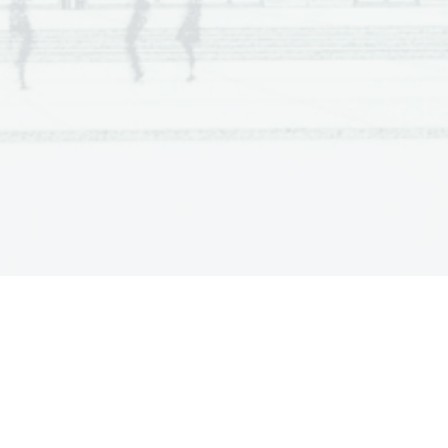
  Sc
ientia  Est  Potentia  Scientia  Est  Potentia
  Sc
ientia  Est  Potentia  Scientia  Est  Potentia
  Sc
ientia  Est  Potentia  Scientia  Est  Potentia
  Sc
ientia  Est  Potentia  Scientia  Est  Potentia
  Sc
ientia  Est  Potentia  Scientia  Est  Potentia
  Sc
ientia  Est  Potentia  Scientia  Est  Potentia
  Sc
ientia  Est  Potentia  Scientia  Est  Potentia
  Sc
ientia  Est  Potentia  Scientia  Est  Potentia
  Sc
ientia  Est  Potentia  Scientia  Est  Potentia
  Sc
ientia  Est  Potentia  Scientia  Est  Potentia
  Sc
ientia  Est  Potentia  Scientia  Est  Potentia
  Sc
ientia  Est  Potentia  Scientia  Est  Potentia
  Sc
ientia  Est  Potentia  Scientia  Est  Potentia
  Sc
ientia  Est  Potentia  Scientia  Est  Potentia
  Sc
ientia  Est  Potentia  Scientia  Est  Potentia
  Sc
ientia  Est  Potentia  Scientia  Est  Potentia
  Sc
ientia  Est  Potentia  Scientia  Est  Potentia
  Sc
ientia  Est  Potentia  Scientia  Est  Potentia
  Sc
ientia  Est  Potentia  Scientia  Est  Potentia
  Sc
ientia  Est  Potentia  Scientia  Est  Potentia
  Sc
ientia  Est  Potentia  Scientia  Est  Potentia
  Sc
ientia  Est  Potentia  Scientia  Est  Potentia
  Sc
ientia  Est  Potentia  Scientia  Est  Potentia
  Sc
ientia  Est  Potentia  Scientia  Est  Potentia
  Sc
ientia  Est  Potentia  Scientia  Est  Potentia
  Sc
ientia  Est  Potentia  Scientia  Est  Potentia
  Sc
ientia  Est  Potentia  Scientia  Est  Potentia
  Sc
ientia  Est  Potentia  Scientia  Est  Potentia
  Sc
ientia  Est  Potentia  Scientia  Est  Potentia
  Sc
ientia  Est  Potentia  Scientia  Est  Potentia
  Sc
ientia  Est  Potentia  Scientia  Est  Potentia
  Sc
ientia  Est  Potentia  Scientia  Est  Potentia
  Sc
ientia  Est  Potentia  Scientia  Est  Potentia
  Sc
ientia  Est  Potentia  Scientia  Est  Potentia
  Sc
ientia  Est  Potentia  Scientia  Est  Potentia
  Sc
ientia  Est  Potentia  Scientia  Est  Potentia
  Sc
ientia  Est  Potentia  Scientia  Est  Potentia
  Sc
ientia  Est  Potentia  Scientia  Est  Potentia
  Sc
ientia  Est  Potentia  Scientia  Est  Potentia
  Sc
ientia  Est  Potentia  Scientia  Est  Potentia