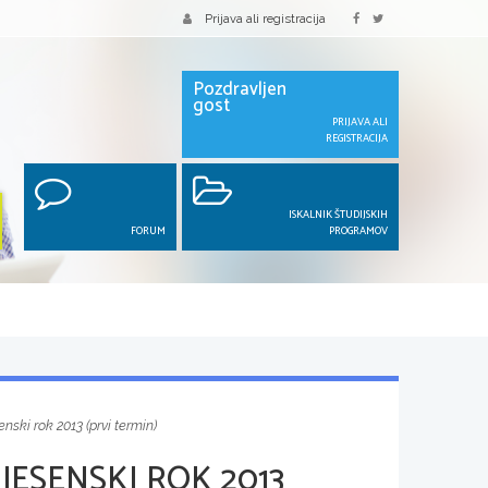
Prijava ali registracija
Pozdravljen
gost
PRIJAVA ALI
REGISTRACIJA
ISKALNIK ŠTUDIJSKIH
FORUM
PROGRAMOV
nski rok 2013 (prvi termin)
JESENSKI ROK 2013