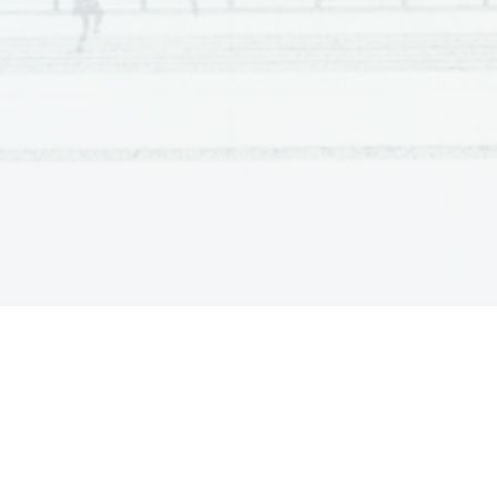
Scientia  Est  Potentia  Scien
tia  Est  Potentia  Scientia  Est  Potentia
Scientia  Est  Potentia  Scien
tia  Est  Potentia  Scientia  Est  Potentia
Scientia  Est  Potentia  Scien
tia  Est  Potentia  Scientia  Est  Potentia
Scientia  Est  Potentia  Scien
tia  Est  Potentia  Scientia  Est  Potentia
Scientia  Est  Potentia  Scien
tia  Est  Potentia  Scientia  Est  Potentia
Scientia  Est  Potentia  Scien
tia  Est  Potentia  Scientia  Est  Potentia
Scientia  Est  Potentia  Scien
tia  Est  Potentia  Scientia  Est  Potentia
Scientia  Est  Potentia  Scien
tia  Est  Potentia  Scientia  Est  Potentia
Scientia  Est  Potentia  Scien
tia  Est  Potentia  Scientia  Est  Potentia
Scientia  Est  Potentia  Scien
tia  Est  Potentia  Scientia  Est  Potentia
Scientia  Est  Potentia  Scien
tia  Est  Potentia  Scientia  Est  Potentia
Scientia  Est  Potentia  Scien
tia  Est  Potentia  Scientia  Est  Potentia
Scientia  Est  Potentia  Scien
tia  Est  Potentia  Scientia  Est  Potentia
Scientia  Est  Potentia  Scien
tia  Est  Potentia  Scientia  Est  Potentia
Scientia  Est  Potentia  Scien
tia  Est  Potentia  Scientia  Est  Potentia
Scientia  Est  Potentia  Scien
tia  Est  Potentia  Scientia  Est  Potentia
Scientia  Est  Potentia  Scien
tia  Est  Potentia  Scientia  Est  Potentia
Scientia  Est  Potentia  Scien
tia  Est  Potentia  Scientia  Est  Potentia
Scientia  Est  Potentia  Scien
tia  Est  Potentia  Scientia  Est  Potentia
Scientia  Est  Potentia  Scien
tia  Est  Potentia  Scientia  Est  Potentia
Scientia  Est  Potentia  Scien
tia  Est  Potentia  Scientia  Est  Potentia
Scientia  Est  Potentia  Scien
tia  Est  Potentia  Scientia  Est  Potentia
Scientia  Est  Potentia  Scien
tia  Est  Potentia  Scientia  Est  Potentia
Scientia  Est  Potentia  Scien
tia  Est  Potentia  Scientia  Est  Potentia
Scientia  Est  Potentia  Scien
tia  Est  Potentia  Scientia  Est  Potentia
Scientia  Est  Potentia  Scien
tia  Est  Potentia  Scientia  Est  Potentia
Scientia  Est  Potentia  Scien
tia  Est  Potentia  Scientia  Est  Potentia
Scientia  Est  Potentia  Scien
tia  Est  Potentia  Scientia  Est  Potentia
Scientia  Est  Potentia  Scien
tia  Est  Potentia  Scientia  Est  Potentia
Scientia  Est  Potentia  Scien
tia  Est  Potentia  Scientia  Est  Potentia
Scientia  Est  Potentia  Scien
tia  Est  Potentia  Scientia  Est  Potentia
Scientia  Est  Potentia  Scien
tia  Est  Potentia  Scientia  Est  Potentia
Scientia  Est  Potentia  Scien
tia  Est  Potentia  Scientia  Est  Potentia
Scientia  Est  Potentia  Scien
tia  Est  Potentia  Scientia  Est  Potentia
Scientia  Est  Potentia  Scien
tia  Est  Potentia  Scientia  Est  Potentia
Scientia  Est  Potentia  Scien
tia  Est  Potentia  Scientia  Est  Potentia
Scientia  Est  Potentia  Scien
tia  Est  Potentia  Scientia  Est  Potentia
Scientia  Est  Potentia  Scien
tia  Est  Potentia  Scientia  Est  Potentia
Scientia  Est  Potentia  Scien
tia  Est  Potentia  Scientia  Est  Potentia
Scientia  Est  Potentia  Scien
tia  Est  Potentia  Scientia  Est  Potentia