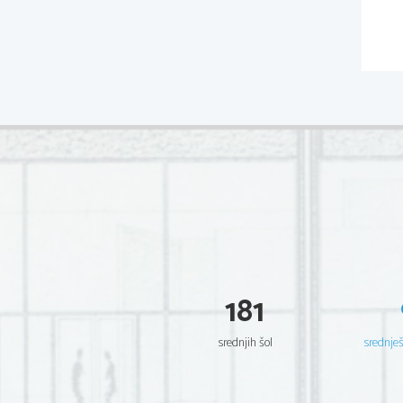
181
srednjih šol
srednje