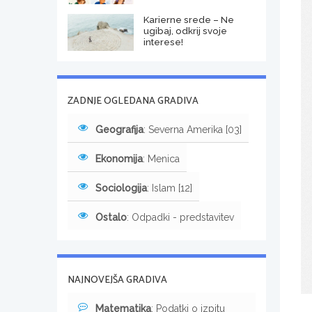
Karierne srede – Ne
ugibaj, odkrij svoje
interese!
ZADNJE OGLEDANA GRADIVA
Geografija
: Severna Amerika [03]
Ekonomija
: Menica
Sociologija
: Islam [12]
Ostalo
: Odpadki - predstavitev
NAJNOVEJŠA GRADIVA
Matematika
: Podatki o izpitu