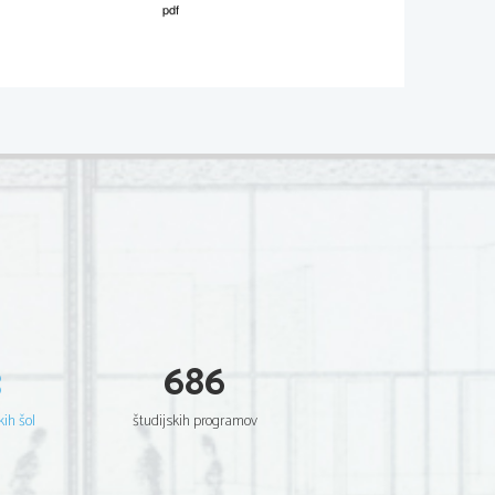
M132-431-1-2 
  Sc
ientia  Est  Potentia  Scientia  Est  Potentia
  Sc
ientia  Est  Potentia  Scientia  Est  Potentia
  Sc
ientia  Est  Potentia  Scientia  Est  Potentia
  Sc
ientia  Est  Potentia  Scientia  Est  Potentia
  Sc
ientia  Est  Potentia  Scientia  Est  Potentia
  Sc
ientia  Est  Potentia  Scientia  Est  Potentia
  Sc
ientia  Est  Potentia  Scientia  Est  Potentia
  Sc
ientia  Est  Potentia  Scientia  Est  Potentia
  Sc
ientia  Est  Potentia  Scientia  Est  Potentia
  Sc
ientia  Est  Potentia  Scientia  Est  Potentia
  Sc
ientia  Est  Potentia  Scientia  Est  Potentia
  Sc
ientia  Est  Potentia  Scientia  Est  Potentia
  Sc
ientia  Est  Potentia  Scientia  Est  Potentia
  Sc
ientia  Est  Potentia  Scientia  Est  Potentia
  Sc
ientia  Est  Potentia  Scientia  Est  Potentia
  Sc
ientia  Est  Potentia  Scientia  Est  Potentia
  Sc
ientia  Est  Potentia  Scientia  Est  Potentia
  Sc
ientia  Est  Potentia  Scientia  Est  Potentia
  Sc
ientia  Est  Potentia  Scientia  Est  Potentia
  Sc
ientia  Est  Potentia  Scientia  Est  Potentia
3
686
  Sc
ientia  Est  Potentia  Scientia  Est  Potentia
  Sc
ientia  Est  Potentia  Scientia  Est  Potentia
  Sc
ientia  Est  Potentia  Scientia  Est  Potentia
  Sc
ientia  Est  Potentia  Scientia  Est  Potentia
  Sc
ientia  Est  Potentia  Scientia  Est  Potentia
kih šol
študijskih programov
  Sc
ientia  Est  Potentia  Scientia  Est  Potentia
  Sc
ientia  Est  Potentia  Scientia  Est  Potentia
  Sc
ientia  Est  Potentia  Scientia  Est  Potentia
  Sc
ientia  Est  Potentia  Scientia  Est  Potentia
  Sc
ientia  Est  Potentia  Scientia  Est  Potentia
  Sc
ientia  Est  Potentia  Scientia  Est  Potentia