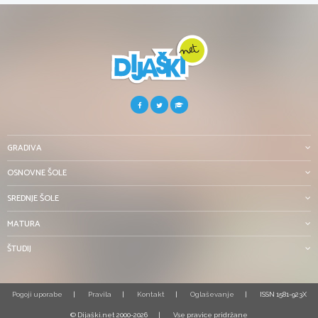
GRADIVA
OSNOVNE ŠOLE
SREDNJE ŠOLE
MATURA
ŠTUDIJ
Pogoji uporabe
Pravila
Kontakt
Oglaševanje
ISSN 1581-923X
© Dijaški.net 2000-2026
Vse pravice pridržane