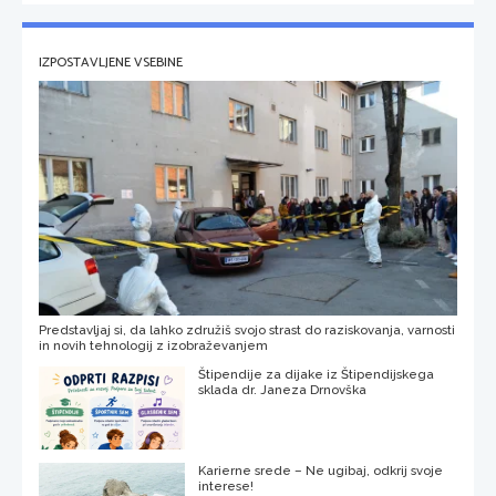
IZPOSTAVLJENE VSEBINE
Predstavljaj si, da lahko združiš svojo strast do raziskovanja, varnosti
in novih tehnologij z izobraževanjem
Štipendije za dijake iz Štipendijskega
sklada dr. Janeza Drnovška
Karierne srede – Ne ugibaj, odkrij svoje
interese!