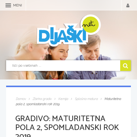
MENI
Domov
Zbirka gradiv
Kemija
Splošna matura
Maturitetna
pola 2, spomladanski rok 2019
GRADIVO:
MATURITETNA
POLA 2, SPOMLADANSKI ROK
2019