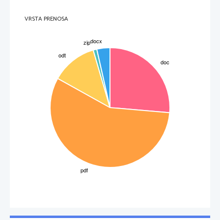
Elementi 8. skupine imnujemo ŽLAHTNI PLINI. To so brezbarvni plini, brez vonja in 
brez okusa;kemijsko so zlo nereaktivni in se pri sobnih pogojih ne spajajo z drugimi 
elementi.
Med 2. in 3. skupino se nahajajo prehodni elementi.
VRSTA PRENOSA
Elemente 7. skupine imenujemo HALOGENI ELEMENTI.
V naravi je poznanih 90 kemijskih elementov.
Kovine imajo visoke gostote, tališča in vrelišča ter so dobri prevodniki toplote in 
elektrike, lahko jih tudi oblikujemo.
Nekovine imajo nizke gostoe, tališča in vrelišča ter so slabi prevodniki toplote in 
elektrike, ne moremo jih oblikovati.