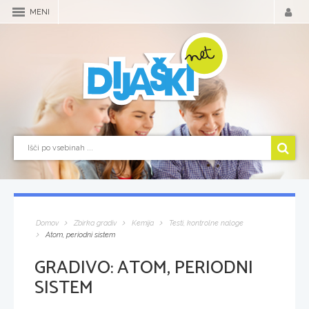
MENI
Domov
Zbirka gradiv
Kemija
Testi, kontrolne naloge
Atom, periodni sistem
GRADIVO:
ATOM, PERIODNI
SISTEM