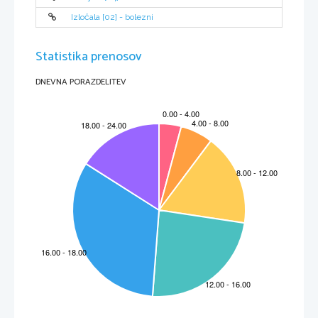
Izločala [02] - bolezni
Statistika prenosov
DNEVNA PORAZDELITEV
Skupine elementov s sorodnimi lastnostmi:
Lastnosti
Kovina
Nekovina
Agregatno stanje pri sobni
Trdno(razen živega 
Trdno, tekoče, plinasto
temperaturi
srebra)
Temperaturi tališča in 
Običajno visoki
Običajo nizki
vrelišča
Videz(trdno agregatno 
Značilen kovinski sijaj(še 
Ni značilnega sijaja
stanje)
posebej, če je bila kovina 
pred kratkim rezana
Kovnost(oblikovanje 
dobra
Elementi v trdnem 
elementa)
agregatnem stanju so 
krhki
Tanljivost(izdelava folij, 
dobra
Elementi v trdnem 
žic)
agregatnem stanju so 
krhki
gostota
Običajno visoka
Običajno nizka
Električna in toplotna 
dobra
Zelo slaba
prevodnost
V PSE so na levi strani vsi elementi razen vodika kovine.
Na densi strani PSE so nekovine.
Kovine in nekovine v PSE loči diagonala ob kateri so polkovine.
Kovine 1. skupine imenujemo ALKALIJSKE KOVINE. So namreč zelo reaktivne ter 
burno reagirajo z vodo, pri tem tvorijo ALKALIJE(baze ali hidrokside).
Na(s) + H
O(l) ------- Na (OH)
(aq)  +        H
2
2
2
natrijev hidroksid
Elemente 2. skupine imenujemo ZEMELJSKOALKALIJSKE KOVINE. So reaktivne, 
njihove spojine se nahajajo v zemeljski skorji.