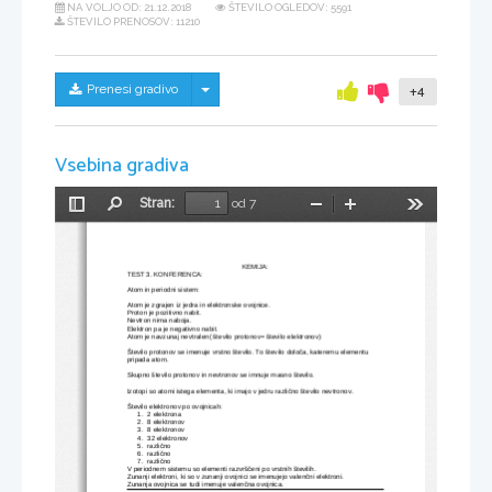
NA VOLJO OD:
21.12.2018
ŠTEVILO OGLEDOV: 5591
ŠTEVILO PRENOSOV: 11210
Skrij/prikaži meni
Prenesi gradivo
+4
Vsebina gradiva
Stran:
od 7
Preklopi
Najdi
Pomanjšaj
Povečaj
Orodja
stransko
vrstico
KEMIJA:
TEST 3. KONFERENCA:
Atom in periodni sistem:
Atom je zgrajen iz jedra in elektronske ovojnice.
Proton je pozitivno nabit.
Nevtron nima naboja.
Elektron pa je negativno nabit.
Atom je navzunaj nevtralen( število protonov= število elektronov)
Število protonov se imenuje vrstno število. To število določa, kateremu elementu 
pripada atom.
Skupno število protonov in nevtronov se imnuje masno število.
Izotopi so atomi istega elementa, ki imajo v jedru različno število nevtronov.
Število elektronov po ovojnicah:
1.
2 elektrona
2.
8 elektronov
3.
8 elektronov
4.
32 elektronov
5.
različno
6.
različno
7.
različno
V periodnem sistemu so elementi razvrščeni po vrstnih številih.
Zunanji elektroni, ki so v zunanji ovojnici se imenujejo valenčni elektroni.
Zunanja ovojnica se tudi imenuje valenčna ovojnica.