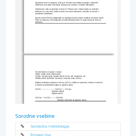
Navpične vrste so skupine, ki jih je 8. Povejo nam koliko zunanjih- valenčnih 
elektronov ima atom elementa. Skupine se označi z rimskimi številkami.
Vodoravne vrste so periode, ki jih je 8. Povejo nam v kateri lupini so valenčni 
elektroni in s tem tudi, koliko ovojnic ima atom elementa. Periode se označi z 
navadnimi številkami.
Na levi strani PSE do diagonale se nahajajo kovine (razen vodika). Na desni strani 
PSE so nekovine. Ob diagonali so polkovine(elementi, ki imajo lastnosti kovin in 
nekovin).
Viri elementov in spojin v naravi:
ZRAK- dušik, kisik, žlahtni plini
VODA- morska voda, natrijev klorid, brom, jod, magnezij, sol
ZEMELJSKA SKORJA- kamnine, minerali, rude, kovine
Najbolj razširjena spojina pri nas je CaCO
 ( oblike so apnenec, kreda in marmor)
3
Iz apnenca pridobivajo žgano in gašeno apno.
CaCO
 --------------------- CaO (s)  +  CO
 (g)
3
2
(kalcijev oksid)
(žgano apno)
CaO (s)  + H
O (l) -------- Ca(OH)
2
2
(kalcijev hidroksid ali gašeno apno)
Sorodne vsebine
Sociološka metodologija
Rimljani [04]