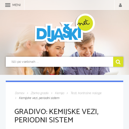
MENI
Domov
Zbirka gradiv
Kemija
Testi, kontrolne naloge
Kemijske vezi, periodni sistem
GRADIVO:
KEMIJSKE VEZI,
PERIODNI SISTEM