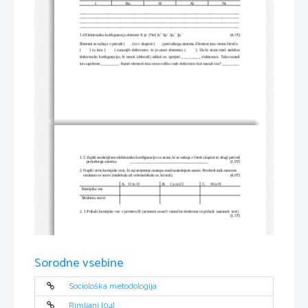
I
Ba
H
Al
Ni
__________________________________________________________________________________
__________________________________________________________________________________
__________________________________________________________________________________
__________________________________________________________________________________
2
1
1
1
1.4 Elektronska konfiguracija element X je: [Ne] 3s
 3p
 3p
 3p
(4,5T)
x
y
z
Element se nahaja v periodi (      .) in v skupini (      .) periodnega sistema. Element ima vrstno število
(      ) in ima (      ) zunanjih elektronov, to je atom elementa (       ). Da bi atom imel stabilno
elektronsko konfiguracijo, bi moral (obkroži) oddati oz. sprejeti __________ elektronov. Tako nastali
ion zapišemo _________. Kateri element ima ravno toliko vseh elektronov kot nastali ion? _________
1. 5 Zapiši neokrajšano elektronsko konfiguracijo za atom, ki se nahaja v četrti skupini in drugi periodi
       periodnega sistema.
________________________________________
(1,0T)
2. Napiši vrsto kemijske vezi, ki najverjetneje nastopa med naslednjimi atomi. Predvidi tudi osnovno 
    strukturo te snovi (molekula ali velemolekula oz. kristal).
(4,0T)
A.   O in O
B.     Ca in Cl
C.     H in N
Kemijska vez
Struktura snovi
2. 1 Prikaži kemijsko vez v primeru B (atomom označi valenčne elektrone in prikaži nastanek vezi) 
(1,5T)
Sorodne vsebine
         Napiši kateri delci (simboli elementov) sestavljajo snov v primeru B: ________________
(1,0T)
2. 2 Prikaži kemijsko v primeru A (atomom označi valenčne elektrone in prikaži nastanek vezi) 
(1,5T)
Sociološka metodologija
Rimljani [04]