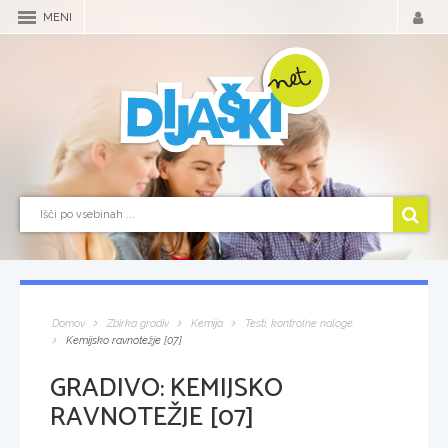
MENI
Domov
Zbirka gradiv
Kemija
Testi, kontrolne naloge
Kemijsko ravnotežje [07]
GRADIVO:
KEMIJSKO
RAVNOTEŽJE [07]