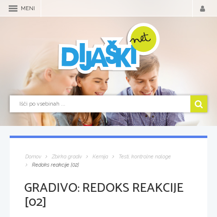
MENI
Domov
Zbirka gradiv
Kemija
Testi, kontrolne naloge
Redoks reakcije [02]
GRADIVO:
REDOKS REAKCIJE
[02]