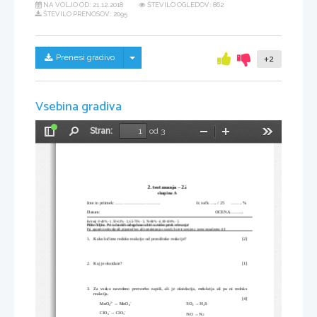
NA VOLJO OD:
21.12.2018
ŠTEVILO OGLEDOV: 862
ŠTEVILO PRENOSOV: 2095
Skrij/prikaži meni
Prenesi gradivo
+2
Vsebina gradiva
Stran:
od 3
Preklopi
Najdi
Pomanjšaj
Povečaj
Orodja
stransko
vrstico
2. test znanja – 2.i
skupina A
Ime in priimek: ...............................                                 št. točk ..... / 25      ........ %
Datum:                                                                                                         OCENA ......... 
Kriterij: 0-49% - 1, 50-62% - 2, 63-75% - 3, 76-88% - 4, 89-100% - 5
Pišite čitljivo. Pri računskih nalogah mora biti razviden potek reševanja!
Pri  uporabi nedovoljenih pripomočkov ali kontaktiranju s sosedi, bo test ocenjen z oceno nezadostno (1)!
1.
Kako ločimo redoks reakcijo od protolitske reakcije?
[2]
2.
Kaj je oksidant?
[1]
3.
Za   vsako   navedeno   pretvorbo   zapiši,   ali   je   oksidacija,   redukcija   ali   pa   ni   redoks
reakcija.
[4]
2
MnO
 → MnO
SO
 → H
S


4
4
2
2
ClO
 → ClO


NO → N
2
3
2