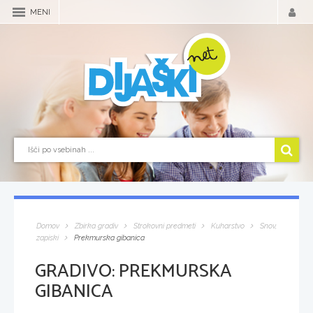
MENI
Domov
Zbirka gradiv
Strokovni predmeti
Kuharstvo
Snov,
zapiski
Prekmurska gibanica
GRADIVO:
PREKMURSKA
GIBANICA