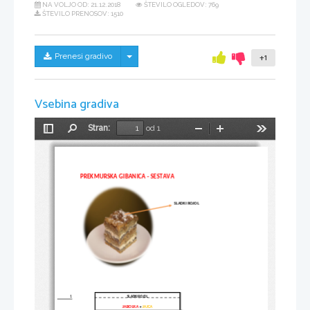
NA VOLJO OD:
21.12.2018
ŠTEVILO OGLEDOV: 769
ŠTEVILO PRENOSOV: 1510
Skrij/prikaži meni
Prenesi gradivo
+1
Vsebina gradiva
Stran:
od 1
Preklopi
Najdi
Pomanjšaj
Povečaj
Orodja
stransko
vrstico
PREKMURSKA GIBANICA - SESTAVA
SLADKI ROJOL
1
SLADKI ROJOL
JABOLKA
+
JAJCA