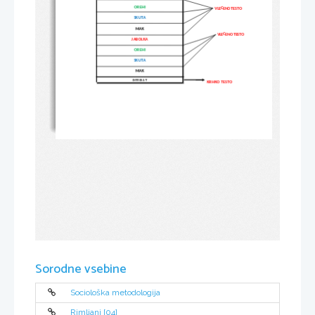
OREHI
VLEČENO TESTO
SKUTA
MAK
VLEČENO TESTO
JABOLKA
OREHI
SKUTA
MAK
PODPLAT
KRHKO TESTO
Sorodne vsebine
Sociološka metodologija
Rimljani [04]