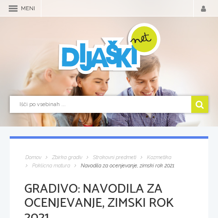
MENI
Domov
Zbirka gradiv
Strokovni predmeti
Kozmetika
Poklicna matura
Navodila za ocenjevanje, zimski rok 2021
GRADIVO:
NAVODILA ZA
OCENJEVANJE, ZIMSKI ROK
2021