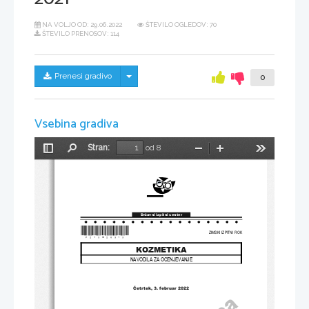
NA VOLJO OD:
29.06.2022
ŠTEVILO OGLEDOV: 70
ŠTEVILO PRENOSOV: 114
Skrij/prikaži meni
Prenesi gradivo
0
Vsebina gradiva
Stran:
od 8
Preklopi
Najdi
Pomanjšaj
Povečaj
Orodja
stransko
vrstico
Državni izpitni center
*P213W20313*
ZIMSKI IZPITNI ROK
KOZMETIKA
NAVODILA ZA OCENJEVANJE
Četrtek
, 3. 
februar 
2022