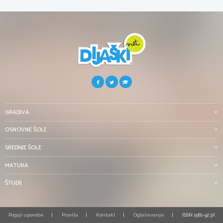
GRADIVA
OSNOVNE ŠOLE
SREDNJE ŠOLE
MATURA
ŠTUDIJ
Pogoji uporabe
Pravila
Kontakt
Oglaševanje
ISSN 1581-923X