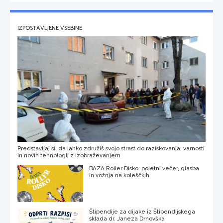
IZPOSTAVLJENE VSEBINE
Predstavljaj si, da lahko združiš svojo strast do raziskovanja, varnosti
in novih tehnologij z izobraževanjem
BAZA Roller Disko: poletni večer, glasba
in vožnja na koleščkih
Štipendije za dijake iz Štipendijskega
sklada dr. Janeza Drnovška