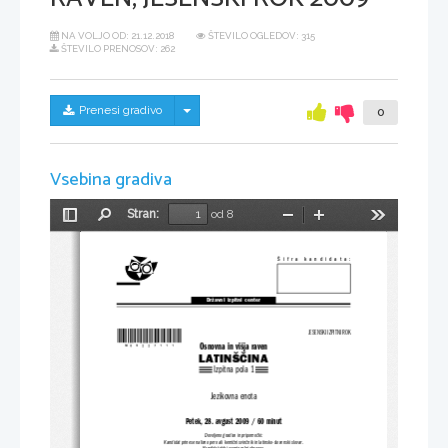
NA VOLJO OD:
21.12.2018
ŠTEVILO OGLEDOV: 315
ŠTEVILO PRENOSOV: 262
Skrij/prikaži meni
Prenesi gradivo
0
Vsebina gradiva
Stran:
od 8
Preklopi
Najdi
Pomanjšaj
Povečaj
Orodja
stransko
vrstico
Šifra kandidata:
Državni  izpitni  center
*M09227111*
JESENSKI IZPITNI ROK
Osnovna in višja raven
LATINŠČINA
Izpitna pola 1
Jezikovna enota
Petek, 28. avgust 2009 / 60 minut
Dovoljeno gradivo in pripomočki:
Kandidat prinese nalivno pero ali kemični 
svinčnik in latinsko-slovenski slovar.