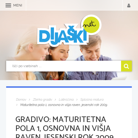
MENI
Domov
Zbirka gradiv
Latinščina
Splošna matura
Maturitetna pola 1, osnovna in višja raven, jesenski rok 2009
GRADIVO:
MATURITETNA
POLA 1, OSNOVNA IN VIŠJA
RAVEN, JESENSKI ROK 2009