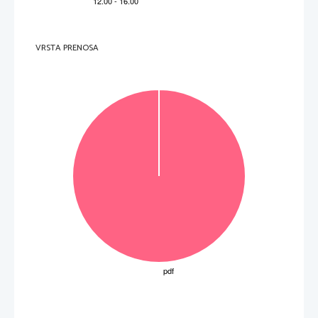
2.     Zakaj so se udje zarotili proti trebuhu? 
(4 to
č
ke) 
_____________________________________________________________________________________ 
_____________________________________________________________________________________ 
_____________________________________________________________________________________ 
VRSTA PRENOSA
3.     Kakšne so bile posledice stavke? Odgovori v slovenš
č
ini in citiraj ustrezno latinsko besedilo. 
(4 to
č
ke) 
_____________________________________________________________________________________ 
_____________________________________________________________________________________ 
_____________________________________________________________________________________ 