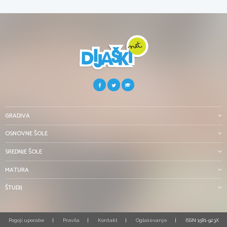
GRADIVA
OSNOVNE ŠOLE
SREDNJE ŠOLE
MATURA
ŠTUDIJ
Pogoji uporabe
Pravila
Kontakt
Oglaševanje
ISSN 1581-923X