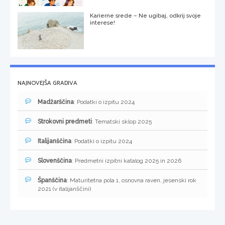
Karierne srede – Ne ugibaj, odkrij svoje
interese!
NAJNOVEJŠA GRADIVA
Madžarščina
: Podatki o izpitu 2024
Strokovni predmeti
: Tematski sklop 2025
Italijanščina
: Podatki o izpitu 2024
Slovenščina
: Predmetni izpitni katalog 2025 in 2026
Španščina
: Maturitetna pola 1, osnovna raven, jesenski rok
2021 (v italijanščini)