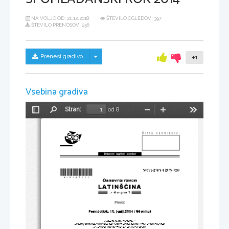
NA VOLJO OD:
21.12.2018
ŠTEVILO OGLEDOV: 397
ŠTEVILO PRENOSOV: 256
Skrij/prikaži meni
Prenesi gradivo
+1
Vsebina gradiva
Stran:
od 8
Preklopi
Najdi
Pomanjšaj
Povečaj
Orodja
stransko
vrstico
*M14127111* 