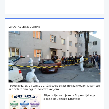
IZPOSTAVLJENE VSEBINE
Predstavljaj si, da lahko združiš svojo strast do raziskovanja, varnosti
in novih tehnologij z izobraževanjem
Štipendije za dijake iz Štipendijskega
sklada dr. Janeza Drnovška