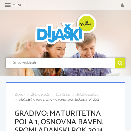
MENI
Domov
Zbirka gradiv
Latinščina
Splošna matura
Maturitetna pola 1, osnovna raven, spomladanski rok 2014
GRADIVO:
MATURITETNA
POLA 1, OSNOVNA RAVEN,
SPOMLADANSKI ROK 2014