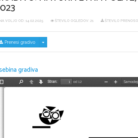
2023
NA VOLJO OD:
14.02.2025
ŠTEVILO OGLEDOV: 21
ŠTEVILO PRENOSOV
Skrij/prikaži meni
Prenesi gradivo
sebina gradiva
Stran:
od 12
Preklopi
Najdi
Nazaj
Naprej
Pomanjšaj
Povečaj
stransko
vrstico