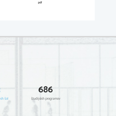
02*
.
V sivo polje ne pišite
  Scientia  Est  Potentia  Scientia  Est  Potentia
  Scientia  Est  Potentia  Scientia  Est  Potentia
  Scientia  Est  Potentia  Scientia  Est  Potentia
  Scientia  Est  Potentia  Scientia  Est  Potentia
  Scientia  Est  Potentia  Scientia  Est  Potentia
  Scientia  Est  Potentia  Scientia  Est  Potentia
  Scientia  Est  Potentia  Scientia  Est  Potentia
  Scientia  Est  Potentia  Scientia  Est  Potentia
  Scientia  Est  Potentia  Scientia  Est  Potentia
.   
  Scientia  Est  Potentia  Scientia  Est  Potentia
V sivo polje ne pišite
  Scientia  Est  Potentia  Scientia  Est  Potentia
  Scientia  Est  Potentia  Scientia  Est  Potentia
  Scientia  Est  Potentia  Scientia  Est  Potentia
  Scientia  Est  Potentia  Scientia  Est  Potentia
  Scientia  Est  Potentia  Scientia  Est  Potentia
  Scientia  Est  Potentia  Scientia  Est  Potentia
  Scientia  Est  Potentia  Scientia  Est  Potentia
  Scientia  Est  Potentia  Scientia  Est  Potentia
  Scientia  Est  Potentia  Scientia  Est  Potentia
  Scientia  Est  Potentia  Scientia  Est  Potentia
3
686
  Scientia  Est  Potentia  Scientia  Est  Potentia
.   
  Scientia  Est  Potentia  Scientia  Est  Potentia
V sivo polje ne pišite
  Scientia  Est  Potentia  Scientia  Est  Potentia
  Scientia  Est  Potentia  Scientia  Est  Potentia
kih šol
študijskih programov
  Scientia  Est  Potentia  Scientia  Est  Potentia
  Scientia  Est  Potentia  Scientia  Est  Potentia
  Scientia  Est  Potentia  Scientia  Est  Potentia
  Scientia  Est  Potentia  Scientia  Est  Potentia
  Scientia  Est  Potentia  Scientia  Est  Potentia
  Scientia  Est  Potentia  Scientia  Est  Potentia
  Scientia  Est  Potentia  Scientia  Est  Potentia