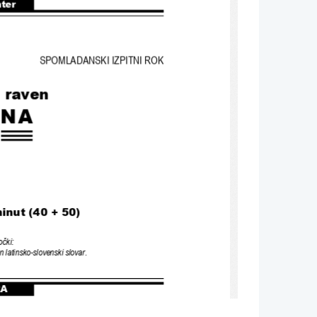
nter
SPOMLADANSKI IZPITNI ROK
a raven
INA
inut 
(40 
+ 50
)
očki
:
n latinsko
-
slovenski slovar
.
RA