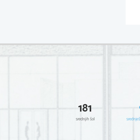
181
srednjih šol
srednje