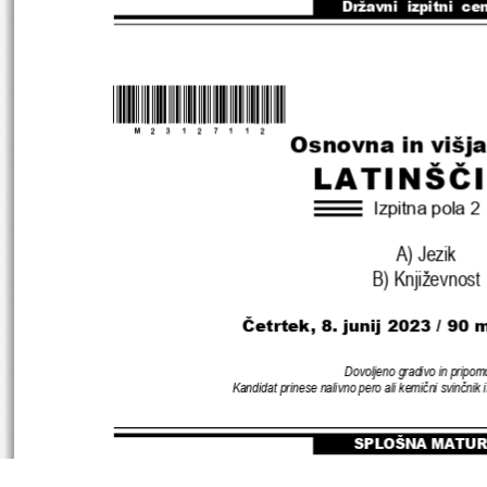
Državni  izpitni  ce
*M23127112
*
Osnovna in višj
LATINŠČ
Izpitna pola 
2
A) Jezik
B
) 
Književnost
Četrtek
, 8. junij 
2023
 / 
90 
m
Dovoljeno gradivo in pripom
Kandidat prinese nalivno pero ali kemični svinčnik i
SPLOŠNA MATU