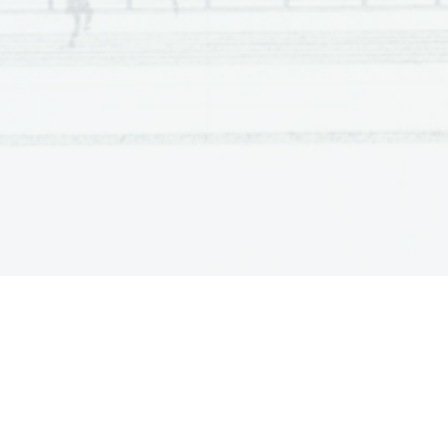
Scientia  Est  Potentia  Scientia  Est  Potentia  Scientia  Est  Potentia
Scientia  Est  Potentia  Scientia  Est  Potentia  Scientia  Est  Potentia
Scientia  Est  Potentia  Scientia  Est  Potentia  Scientia  Est  Potentia
Scientia  Est  Potentia  Scientia  Est  Potentia  Scientia  Est  Potentia
Scientia  Est  Potentia  Scientia  Est  Potentia  Scientia  Est  Potentia
Scientia  Est  Potentia  Scientia  Est  Potentia  Scientia  Est  Potentia
Scientia  Est  Potentia  Scientia  Est  Potentia  Scientia  Est  Potentia
Scientia  Est  Potentia  Scientia  Est  Potentia  Scientia  Est  Potentia
Scientia  Est  Potentia  Scientia  Est  Potentia  Scientia  Est  Potentia
Scientia  Est  Potentia  Scientia  Est  Potentia  Scientia  Est  Potentia
Scientia  Est  Potentia  Scientia  Est  Potentia  Scientia  Est  Potentia
Scientia  Est  Potentia  Scientia  Est  Potentia  Scientia  Est  Potentia
Scientia  Est  Potentia  Scientia  Est  Potentia  Scientia  Est  Potentia
Scientia  Est  Potentia  Scientia  Est  Potentia  Scientia  Est  Potentia
Scientia  Est  Potentia  Scientia  Est  Potentia  Scientia  Est  Potentia
Scientia  Est  Potentia  Scientia  Est  Potentia  Scientia  Est  Potentia
Scientia  Est  Potentia  Scientia  Est  Potentia  Scientia  Est  Potentia
Scientia  Est  Potentia  Scientia  Est  Potentia  Scientia  Est  Potentia
Scientia  Est  Potentia  Scientia  Est  Potentia  Scientia  Est  Potentia
Scientia  Est  Potentia  Scientia  Est  Potentia  Scientia  Est  Potentia
Scientia  Est  Potentia  Scientia  Est  Potentia  Scientia  Est  Potentia
Scientia  Est  Potentia  Scientia  Est  Potentia  Scientia  Est  Potentia
Scientia  Est  Potentia  Scientia  Est  Potentia  Scientia  Est  Potentia
Scientia  Est  Potentia  Scientia  Est  Potentia  Scientia  Est  Potentia
Scientia  Est  Potentia  Scientia  Est  Potentia  Scientia  Est  Potentia
Scientia  Est  Potentia  Scientia  Est  Potentia  Scientia  Est  Potentia
Scientia  Est  Potentia  Scientia  Est  Potentia  Scientia  Est  Potentia
Scientia  Est  Potentia  Scientia  Est  Potentia  Scientia  Est  Potentia
Scientia  Est  Potentia  Scientia  Est  Potentia  Scientia  Est  Potentia
Scientia  Est  Potentia  Scientia  Est  Potentia  Scientia  Est  Potentia
Scientia  Est  Potentia  Scientia  Est  Potentia  Scientia  Est  Potentia
Scientia  Est  Potentia  Scientia  Est  Potentia  Scientia  Est  Potentia
Scientia  Est  Potentia  Scientia  Est  Potentia  Scientia  Est  Potentia
Scientia  Est  Potentia  Scientia  Est  Potentia  Scientia  Est  Potentia
Scientia  Est  Potentia  Scientia  Est  Potentia  Scientia  Est  Potentia
Scientia  Est  Potentia  Scientia  Est  Potentia  Scientia  Est  Potentia
Scientia  Est  Potentia  Scientia  Est  Potentia  Scientia  Est  Potentia
Scientia  Est  Potentia  Scientia  Est  Potentia  Scientia  Est  Potentia
Scientia  Est  Potentia  Scientia  Est  Potentia  Scientia  Est  Potentia
Scientia  Est  Potentia  Scientia  Est  Potentia  Scientia  Est  Potentia