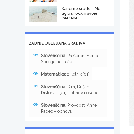
Karierne srede – Ne
ugibaj, odkrij svoje
interese!
ZADNJE OGLEDANA GRADIVA
Slovenščina
: Prešeren, France:
Sonetje nesreče
Matematika
: 2. letnik [01]
Slovenščina
: Dim, Dušan:
Distorzija [01] - obnova osebe
Slovenščina
: Provoost, Anne:
Padec - obnova