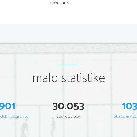
*M23127112
2/12 
Scientia  Est  Potentia  Scientia  Est  Potentia  Scientia  Est  Potentia
Scientia  Est  Potentia  Scientia  Est  Potentia  Scientia  Est  Potentia
Scientia  Est  Potentia  Scientia  Est  Potentia  Scientia  Est  Potentia
Scientia  Est  Potentia  Scientia  Est  Potentia  Scientia  Est  Potentia
Scientia  Est  Potentia  Scientia  Est  Potentia  Scientia  Est  Potentia
Scientia  Est  Potentia  Scientia  Est  Potentia  Scientia  Est  Potentia
Scientia  Est  Potentia  Scientia  Est  Potentia  Scientia  Est  Potentia
Scientia  Est  Potentia  Scientia  Est  Potentia  Scientia  Est  Potentia
Scientia  Est  Potentia  Scientia  Est  Potentia  Scientia  Est  Potentia
Scientia  Est  Potentia  Scientia  Est  Potentia  Scientia  Est  Potentia
Scientia  Est  Potentia  Scientia  Est  Potentia  Scientia  Est  Potentia
malo statistike
Scientia  Est  Potentia  Scientia  Est  Potentia  Scientia  Est  Potentia
Scientia  Est  Potentia  Scientia  Est  Potentia  Scientia  Est  Potentia
Scientia  Est  Potentia  Scientia  Est  Potentia  Scientia  Est  Potentia
Scientia  Est  Potentia  Scientia  Est  Potentia  Scientia  Est  Potentia
Scientia  Est  Potentia  Scientia  Est  Potentia  Scientia  Est  Potentia
Scientia  Est  Potentia  Scientia  Est  Potentia  Scientia  Est  Potentia
Scientia  Est  Potentia  Scientia  Est  Potentia  Scientia  Est  Potentia
Scientia  Est  Potentia  Scientia  Est  Potentia  Scientia  Est  Potentia
Scientia  Est  Potentia  Scientia  Est  Potentia  Scientia  Est  Potentia
901
30.053
10
Scientia  Est  Potentia  Scientia  Est  Potentia  Scientia  Est  Potentia
Scientia  Est  Potentia  Scientia  Est  Potentia  Scientia  Est  Potentia
Scientia  Est  Potentia  Scientia  Est  Potentia  Scientia  Est  Potentia
Scientia  Est  Potentia  Scientia  Est  Potentia  Scientia  Est  Potentia
šolskih programov
število datotek
fakultet in viso
Scientia  Est  Potentia  Scientia  Est  Potentia  Scientia  Est  Potentia
Scientia  Est  Potentia  Scientia  Est  Potentia  Scientia  Est  Potentia
Scientia  Est  Potentia  Scientia  Est  Potentia  Scientia  Est  Potentia
Scientia  Est  Potentia  Scientia  Est  Potentia  Scientia  Est  Potentia
Scientia  Est  Potentia  Scientia  Est  Potentia  Scientia  Est  Potentia
Scientia  Est  Potentia  Scientia  Est  Potentia  Scientia  Est  Potentia
Scientia  Est  Potentia  Scientia  Est  Potentia  Scientia  Est  Potentia