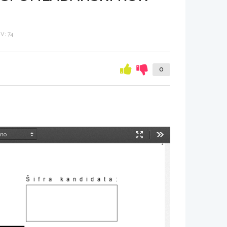
: 74
0
Način
Orodja
predstavitve
Šifra kandidata
: