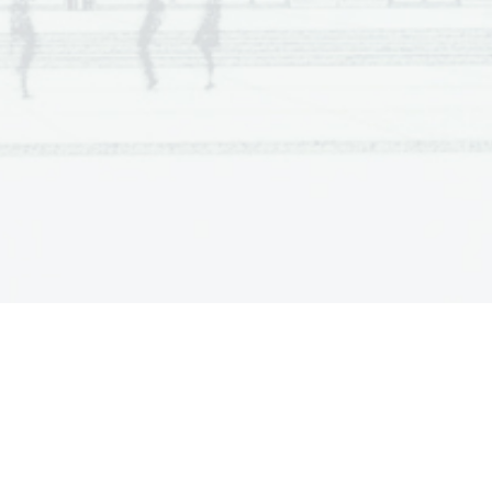
  Scientia  Est  Potentia  Scientia  Est  Potentia
  Scientia  Est  Potentia  Scientia  Est  Potentia
.   
  Scientia  Est  Potentia  Scientia  Est  Potentia
V sivo polje ne pišite
  Scientia  Est  Potentia  Scientia  Est  Potentia
  Scientia  Est  Potentia  Scientia  Est  Potentia
  Scientia  Est  Potentia  Scientia  Est  Potentia
  Scientia  Est  Potentia  Scientia  Est  Potentia
  Scientia  Est  Potentia  Scientia  Est  Potentia
  Scientia  Est  Potentia  Scientia  Est  Potentia
  Scientia  Est  Potentia  Scientia  Est  Potentia
  Scientia  Est  Potentia  Scientia  Est  Potentia
  Scientia  Est  Potentia  Scientia  Est  Potentia
  Scientia  Est  Potentia  Scientia  Est  Potentia
  Scientia  Est  Potentia  Scientia  Est  Potentia
.   
  Scientia  Est  Potentia  Scientia  Est  Potentia
  Scientia  Est  Potentia  Scientia  Est  Potentia
V sivo polje ne pišite
  Scientia  Est  Potentia  Scientia  Est  Potentia
  Scientia  Est  Potentia  Scientia  Est  Potentia
  Scientia  Est  Potentia  Scientia  Est  Potentia
  Scientia  Est  Potentia  Scientia  Est  Potentia
  Scientia  Est  Potentia  Scientia  Est  Potentia
  Scientia  Est  Potentia  Scientia  Est  Potentia
  Scientia  Est  Potentia  Scientia  Est  Potentia
  Scientia  Est  Potentia  Scientia  Est  Potentia
  Scientia  Est  Potentia  Scientia  Est  Potentia
  Scientia  Est  Potentia  Scientia  Est  Potentia
  Scientia  Est  Potentia  Scientia  Est  Potentia
.   
  Scientia  Est  Potentia  Scientia  Est  Potentia
V sivo polje ne pišite
  Scientia  Est  Potentia  Scientia  Est  Potentia
  Scientia  Est  Potentia  Scientia  Est  Potentia
  Scientia  Est  Potentia  Scientia  Est  Potentia
  Scientia  Est  Potentia  Scientia  Est  Potentia
  Scientia  Est  Potentia  Scientia  Est  Potentia
  Scientia  Est  Potentia  Scientia  Est  Potentia
  Scientia  Est  Potentia  Scientia  Est  Potentia
  Scientia  Est  Potentia  Scientia  Est  Potentia
  Scientia  Est  Potentia  Scientia  Est  Potentia
  Scientia  Est  Potentia  Scientia  Est  Potentia
  Scientia  Est  Potentia  Scientia  Est  Potentia
.   
  Scientia  Est  Potentia  Scientia  Est  Potentia