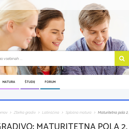
MATURA
ŠTUDIJ
FORUM
omov
Zbirka gradiv
Latinščina
Splošna matura
Maturitetna pola 2
GRADIVO:
MATURITETNA POLA 2