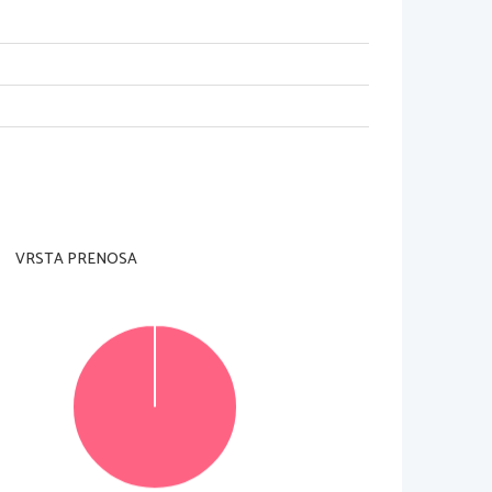
dzorni učitelj tega ne dovoli
.
rani
).
je je 
90 
minut
. 
Priporočamo vam
, da za 
VRSTA PRENOSA
jih lahko dosežete
, 
je 85
, 
od tega 
35 
v delu A in 
v za to predvideni prostor 
znotraj okvirja
. 
rtajte in rešitev zapišite na novo
. 
Nečitljivi 
© Državni izpitni center
Vse pravice pridržane
.